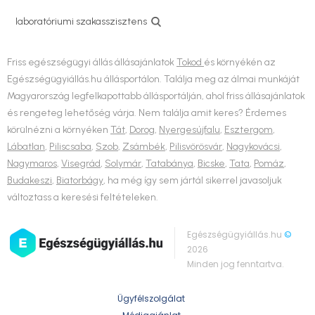
laboratóriumi szakasszisztens
Friss egészségügyi állás állásajánlatok
Tokod
és környékén az
Egészségügyiállás.hu állásportálon. Találja meg az álmai munkáját
Magyarország legfelkapottabb állásportálján, ahol friss állásajánlatok
és rengeteg lehetőség várja. Nem találja amit keres? Érdemes
körülnézni a környéken
Tát
,
Dorog
,
Nyergesújfalu
,
Esztergom
,
Lábatlan
,
Piliscsaba
,
Szob
,
Zsámbék
,
Pilisvörösvár
,
Nagykovácsi
,
Nagymaros
,
Visegrád
,
Solymár
,
Tatabánya
,
Bicske
,
Tata
,
Pomáz
,
Budakeszi
,
Biatorbágy
, ha még így sem jártál sikerrel javasoljuk
változtass a keresési feltételeken.
Egészségügyiállás.hu
©
2026
Minden jog fenntartva.
Ügyfélszolgálat