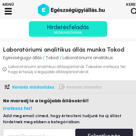
Hirdetésfeladás
MUNKAADÓKNAK
Laboratóriumi analitikus állás munka Tokod
Egészségügyi állás
Tokod
Laboratóriumi analitikus
/
/
Laboratóriumi analitikus állásajánlatok Tokodon iratkozz fel,
hogy értesülj a legújabb állásajánlatokról.
Keresés módosítása
Keresés mentése
Ne maradj le
a legújabb állásokról!
Iratkozz fel!
Add meg email címed, hogy értesíteni tudjunk ha új állást
hirdetnek meg ebben a kategóriában.