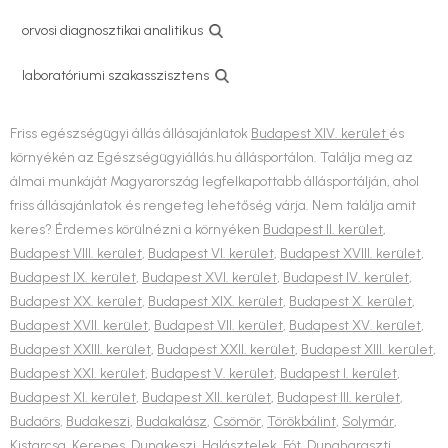
orvosi diagnosztikai analitikus
laboratóriumi szakasszisztens
Friss egészségügyi állás állásajánlatok
Budapest XIV. kerület
és
környékén az Egészségügyiállás.hu állásportálon. Találja meg az
álmai munkáját Magyarország legfelkapottabb állásportálján, ahol
friss állásajánlatok és rengeteg lehetőség várja. Nem találja amit
keres? Érdemes körülnézni a környéken
Budapest II. kerület
,
Budapest VIII. kerület
,
Budapest VI. kerület
,
Budapest XVIII. kerület
,
Budapest IX. kerület
,
Budapest XVI. kerület
,
Budapest IV. kerület
,
Budapest XX. kerület
,
Budapest XIX. kerület
,
Budapest X. kerület
,
Budapest XVII. kerület
,
Budapest VII. kerület
,
Budapest XV. kerület
,
Budapest XXIII. kerület
,
Budapest XXII. kerület
,
Budapest XIII. kerület
,
Budapest XXI. kerület
,
Budapest V. kerület
,
Budapest I. kerület
,
Budapest XI. kerület
,
Budapest XII. kerület
,
Budapest III. kerület
,
Budaörs
,
Budakeszi
,
Budakalász
,
Csömör
,
Törökbálint
,
Solymár
,
Kistarcsa
,
Kerepes
,
Dunakeszi
,
Halásztelek
,
Fót
,
Dunaharaszti
,