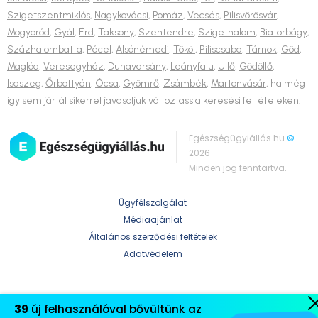
Szigetszentmiklós
,
Nagykovácsi
,
Pomáz
,
Vecsés
,
Pilisvörösvár
,
Mogyoród
,
Gyál
,
Érd
,
Taksony
,
Szentendre
,
Szigethalom
,
Biatorbágy
,
Százhalombatta
,
Pécel
,
Alsónémedi
,
Tököl
,
Piliscsaba
,
Tárnok
,
Göd
,
Maglód
,
Veresegyház
,
Dunavarsány
,
Leányfalu
,
Üllő
,
Gödöllő
,
Isaszeg
,
Őrbottyán
,
Ócsa
,
Gyömrő
,
Zsámbék
,
Martonvásár
, ha még
így sem jártál sikerrel javasoljuk változtass a keresési feltételeken.
Egészségügyiállás.hu
©
2026
Minden jog fenntartva.
Ügyfélszolgálat
Médiaajánlat
Általános szerződési feltételek
Adatvédelem
39
új felhasználóval bővültünk az