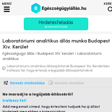
Hirdetésfeladás
MUNKAADÓKNAK
Laboratóriumi analitikus állás munka Budapest
Xiv. Kerület
Egészségügyi állás
Budapest XIV. kerület
Laboratóriumi
/
/
analitikus
Laboratóriumi analitikus állásajánlatok Budapest Xiv. Kerületben
iratkozz fel, hogy értesülj a legújabb állásajánlatokról.
Keresés módosítása
Keresés mentése
Ne maradj le
a legújabb állásokról!
Iratkozz fel!
Add meg email címed, hogy értesíteni tudjunk ha új állást
hirdetnek meg ebben a kategóriában.