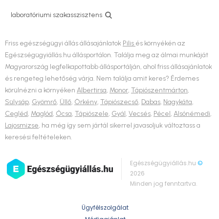
laboratóriumi szakasszisztens
Friss egészségügyi állás állásajánlatok
Pilis
és környékén az
Egészségügyiállás.hu állásportálon. Találja meg az álmai munkáját
Magyarország legfelkapottabb állásportálján, ahol friss állásajánlatok
és rengeteg lehetőség várja. Nem találja amit keres? Érdemes
körülnézni a környéken
Albertirsa
,
Monor
,
Tápiószentmárton
,
Sülysáp
,
Gyömrő
,
Üllő
,
Örkény
,
Tápiószecső
,
Dabas
,
Nagykáta
,
Cegléd
,
Maglód
,
Ócsa
,
Tápiószele
,
Gyál
,
Vecsés
,
Pécel
,
Alsónémedi
,
Lajosmizse
, ha még így sem jártál sikerrel javasoljuk változtass a
keresési feltételeken.
Egészségügyiállás.hu
©
2026
Minden jog fenntartva.
Ügyfélszolgálat