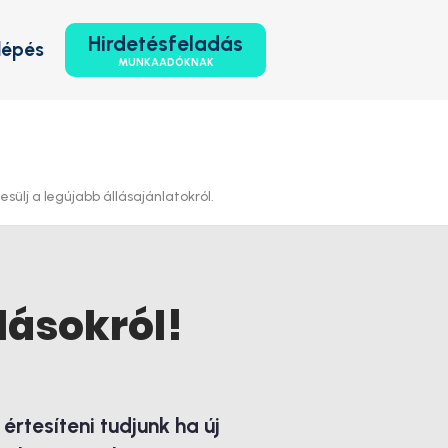
Hirdetésfeladás
lépés
MUNKAADÓKNAK
sülj a legújabb állásajánlatokról.
lásokról!
rtesíteni tudjunk ha új