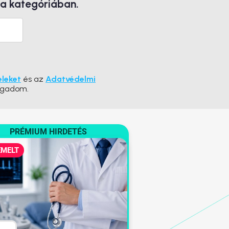
 a kategóriában.
eleket
és az
Adatvédelmi
ogadom.
PRÉMIUM HIRDETÉS
EMELT