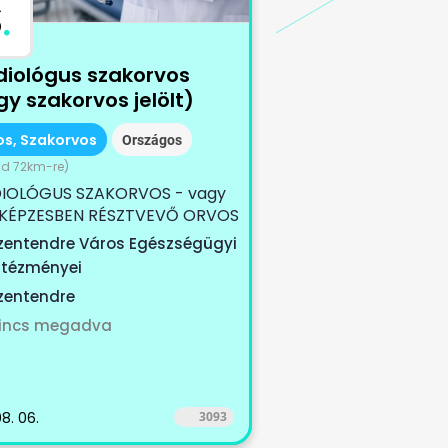
S
.
diológus szakorvos
y szakorvos jelölt)
os, Szakorvos
Országos
sd 72km-re)
IOLÓGUS SZAKORVOS - vagy
KÉPZESBEN RÉSZTVEVŐ ORVOS
ÉGÁT KERESÜNK Szeretnél
zentendre Város Egészségügyi
ntézményei
zentendre
incs megadva
8. 06.
3093