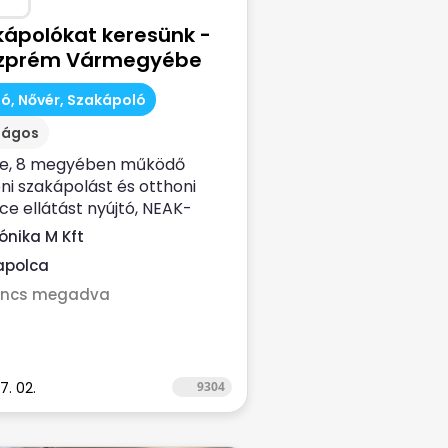
kápolókat keresünk -
zprém Vármegyébe
ó, Nővér, Szakápoló
zágos
ve, 8 megyében működő
ni szakápolást és otthoni
ce ellátást nyújtó, NEAK-
zírozott...
ónika M Kft
apolca
incs megadva
7. 02.
9304