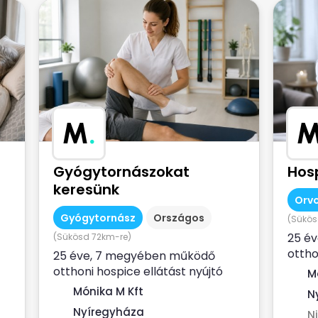
M
.
Gyógytornászokat
Hos
keresünk
Orvo
Gyógytornász
Országos
(Sükös
25 é
(Sükösd 72km-re)
ottho
25 éve, 7 megyében működő
NEAK 
otthoni hospice ellátást nyújtó
M
szolgá
NEAK - finanszírozott egésszégügyi
Mónika M Kft
N
szolgálat...
Nyíregyháza
N