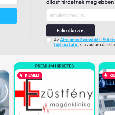
állást hirdetnek meg ebben
Feliratkozás
Az
Általános Szerződési Feltét
tájékoztatót
elolvastam és elf
PRÉMIUM HIRDETÉS
KIEMELT
KI