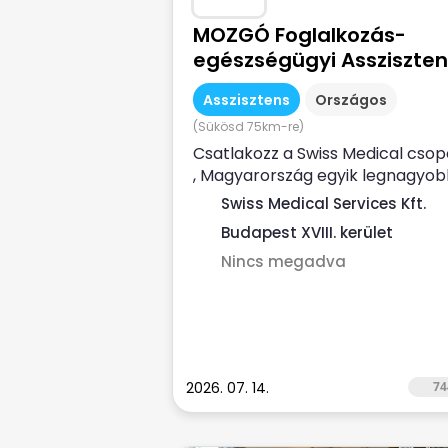
MOZGÓ Foglalkozás-
egészségügyi Assziszten
Asszisztens
Országos
(Sükösd 75km-re)
Csatlakozz a Swiss Medical csop
, Magyarország egyik legnagyo
magán-egészségügyi
Swiss Medical Services Kft.
szolgáltatójához ...
Budapest XVIII. kerület
Nincs megadva
2026. 07. 14.
74