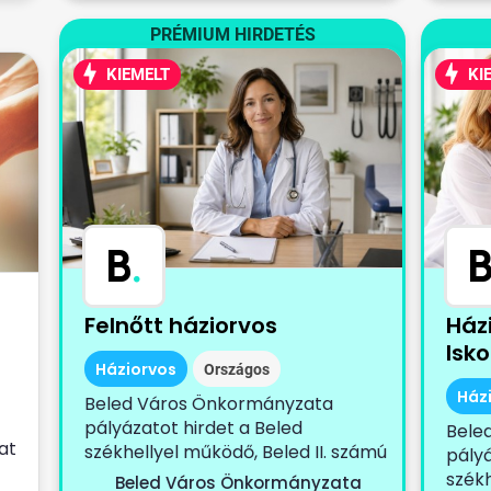
PRÉMIUM HIRDETÉS
KIEMELT
KI
B
.
Felnőtt háziorvos
Ház
Isk
Háziorvos
Országos
Ház
Beled Város Önkormányzata
pályázatot hirdet a Beled
Bele
at
székhellyel működő, Beled II. számú
pályá
körzetet, Cirák...
székh
Beled Város Önkormányzata