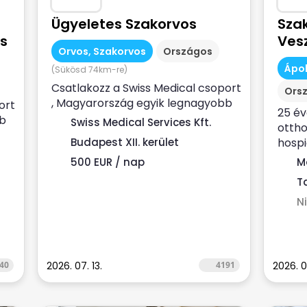
Ügyeletes Szakorvos
Sza
s
Ves
Orvos, Szakorvos
Országos
Ápol
(Sükösd 74km-re)
Csatlakozz a Swiss Medical csoport
Ors
, Magyarország egyik legnagyobb
ort
25 é
magán-egészségügyi
bb
Swiss Medical Services Kft.
ottho
szolgáltatójához ...
Budapest XII. kerület
hospi
finans
500 EUR / nap
M
T
N
40
2026. 07. 13.
4191
2026. 0