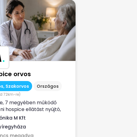
M
.
pice orvos
s, Szakorvos
Országos
d 72km-re)
ve, 7 megyében működő
ni hospice ellátást nyújtó,
- finanszírozott egészségügyi
ónika M Kft
lat...
yíregyháza
incs megadva