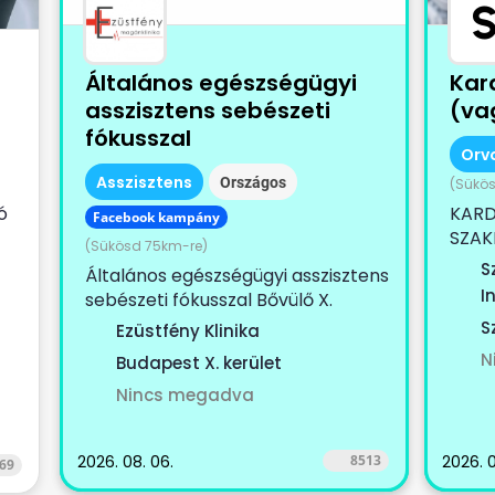
Általános egészségügyi
Kar
asszisztens sebészeti
(vag
fókusszal
Orv
Asszisztens
Országos
(Sükö
ó
KARD
Facebook kampány
SZAK
(Sükösd 75km-re)
)
KOLL
S
Általános egészségügyi asszisztens
egy...
I
sebészeti fókusszal Bővülő X.
kerületi magánklinikánkra
S
Ezüstfény Klinika
keresünk...
N
Budapest X. kerület
Nincs megadva
2026. 08. 06.
8513
2026. 0
69