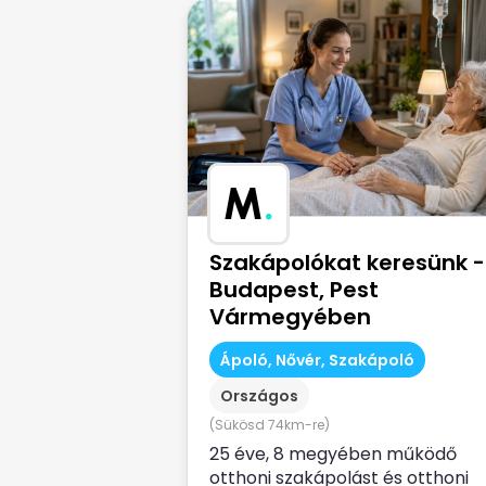
M
.
Szakápolókat keresünk -
Budapest, Pest
Vármegyében
Ápoló, Nővér, Szakápoló
Országos
(Sükösd 74km-re)
25 éve, 8 megyében működő
otthoni szakápolást és otthoni