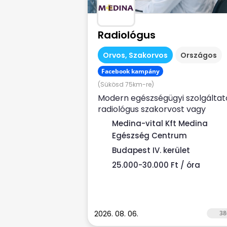
Radiológus
Orvos, Szakorvos
Országos
Facebook kampány
(Sükösd 75km-re)
Modern egészségügyi szolgáltat
radiológus szakorvost vagy
rezidenset (liscenec vizsga után
Medina-vital Kft Medina
keres Rendelési...
Egészség Centrum
Budapest IV. kerület
25.000-30.000 Ft / óra
2026. 08. 06.
38