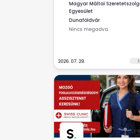
Gondozó/ápoló munkakörbe. ...
Magyar Máltai Szeretetszolg
Egyesület
Dunaföldvár
Nincs megadva
2026. 07. 29.
2
S
.