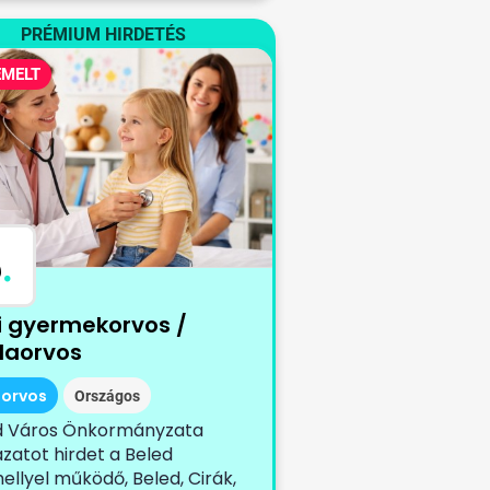
PRÉMIUM HIRDETÉS
EMELT
B
.
i gyermekorvos /
olaorvos
iorvos
Országos
d Város Önkormányzata
zatot hirdet a Beled
ellyel működő, Beled, Cirák,