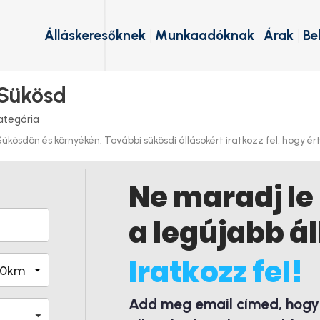
Álláskeresőknek
Munkaadóknak
Árak
Be
 Sükösd
ategória
ösdön és környékén. További sükösdi állásokért iratkozz fel, hogy érte
Ne maradj le
a legújabb ál
Iratkozz fel!
Add meg email címed, hogy é