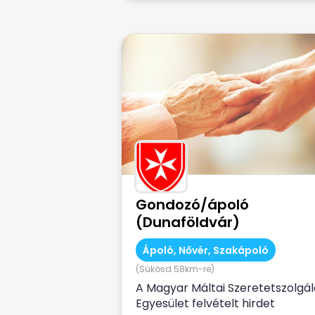
Gondozó/ápoló
(Dunaföldvár)
Ápoló, Nővér, Szakápoló
(Sükösd 58km-re)
A Magyar Máltai Szeretetszolgál
Egyesület felvételt hirdet