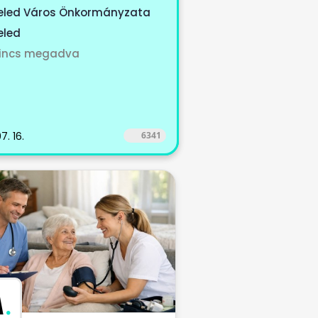
fa, Edve,...
eled Város Önkormányzata
eled
incs megadva
7. 16.
6341
M
.