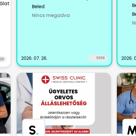
Dénes
álat
B
Beled
B
Nincs megadva
N
2026. 07. 26.
5958
2026. 0
39
S
.