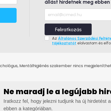
állást hirdetnek meg ebben
Feliratkozás
Az
Általános Szerződési Feltét
tájékoztatót
elolvastam és elf
ichológus, Mentálhigiénés szakember nincs megjeleníthető
Ne maradj le a legújabb hi
Iratkozz fel, hogy jelezni tudjunk ha új hirdetést 
ebben a kategóriában.