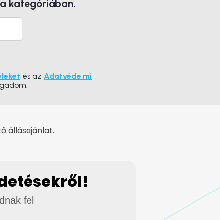
 a kategóriában.
eleket
és az
Adatvédelmi
ogadom.
 állásajánlat.
rdetésekről!
adnak fel