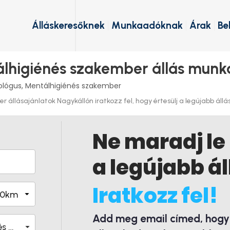
Álláskeresőknek
Munkaadóknak
Árak
Be
álhigiénés szakember állás munk
ológus, Mentálhigiénés szakember
 állásajánlatok Nagykállón iratkozz fel, hogy értesülj a legújabb állás
Ne maradj le
a legújabb ál
Iratkozz fel!
Add meg email címed, hogy é
Pszichológus, Mentálhigiénés szakember