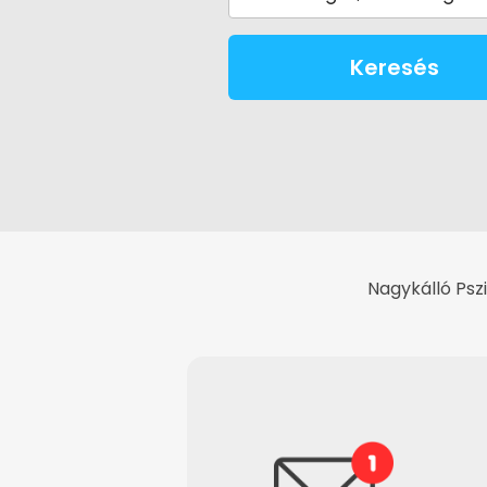
Keresés
Nagykálló Psz