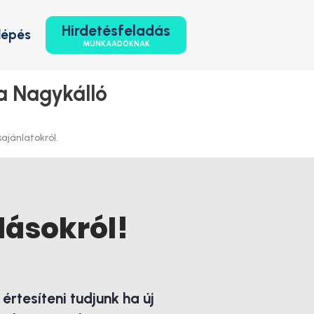
Hirdetésfeladás
lépés
MUNKAADÓKNAK
a Nagykálló
ajánlatokról.
lásokról!
rtesíteni tudjunk ha új