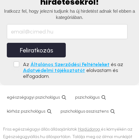
hirdetésekről!
Iratkozz fel, hogy jelezni tudjunk ha új hirdetést adnak fel ebben a
kategóriában.
Feliratkozás
Az
Általános Szerződési Feltételeket
és az
Adatvédelmi tájékoztatót
elolvastam és
elfogadom.
egészségügyi pszichológus
pszichológus
kórház pszichológus
pszichológus asszisztens
Friss egészségügyi állás állásajánlatok
Hajdúdorog
és környékén az
Egészségügyiállás.hu állásportálon. Találja meg az álmai munkáját