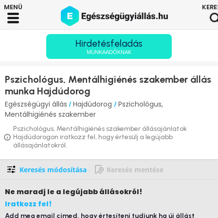
Hirdetésfeladás
MUNKAADÓKNAK
Pszichológus, Mentálhigiénés szakember állás
munka Hajdúdorog
Egészségügyi állás
Hajdúdorog
Pszichológus,
/
/
Mentálhigiénés szakember
Pszichológus, Mentálhigiénés szakember állásajánlatok
Hajdúdorogon iratkozz fel, hogy értesülj a legújabb
állásajánlatokról.
Keresés módosítása
Keresés mentése
Ne maradj le
a legújabb állásokról!
Iratkozz fel!
Add meg email címed, hogy értesíteni tudjunk ha új állást