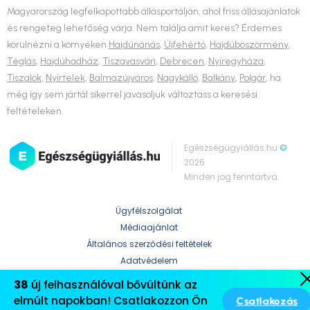
Magyarország legfelkapottabb állásportálján, ahol friss állásajánlatok
és rengeteg lehetőség várja. Nem találja amit keres? Érdemes
körülnézni a környéken
Hajdúnánás
,
Újfehértó
,
Hajdúböszörmény
,
Téglás
,
Hajdúhadház
,
Tiszavasvári
,
Debrecen
,
Nyíregyháza
,
Tiszalök
,
Nyírtelek
,
Balmazújváros
,
Nagykálló
,
Balkány
,
Polgár
, ha
még így sem jártál sikerrel javasoljuk változtass a keresési
feltételeken.
Egészségügyiállás.hu
©
2026
Minden jog fenntartva.
Ügyfélszolgálat
Médiaajánlat
Általános szerződési feltételek
Adatvédelem
38
új felhasználóval bővültünk az
elmúlt napokban! Csatlakozzon Ön
Csatlakozás