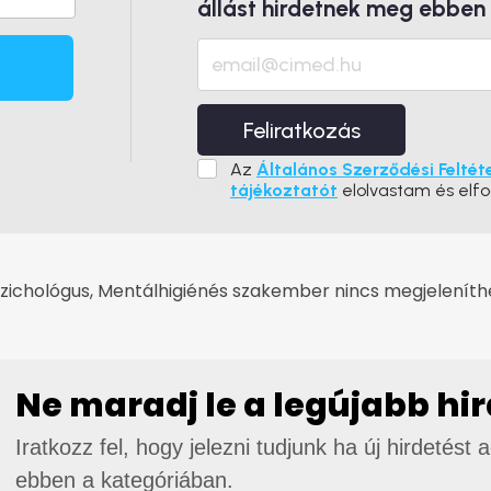
állást hirdetnek meg ebben
Feliratkozás
Az
Általános Szerződési Feltét
tájékoztatót
elolvastam és elf
zichológus, Mentálhigiénés szakember nincs megjeleníthet
Ne maradj le a legújabb hi
Iratkozz fel, hogy jelezni tudjunk ha új hirdetést 
ebben a kategóriában.