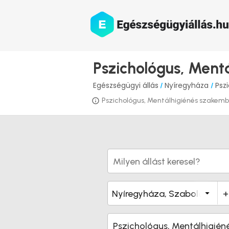
Pszichológus, Ment
Egészségügyi állás
Nyíregyháza
Psz
/
/
Pszichológus, Mentálhigiénés szakember