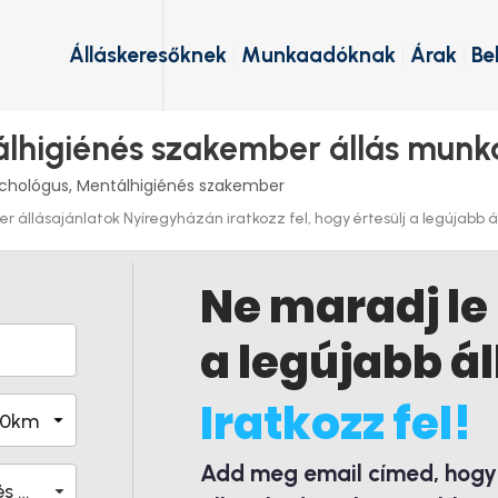
Álláskeresőknek
Munkaadóknak
Árak
Be
álhigiénés szakember állás munk
ichológus, Mentálhigiénés szakember
 állásajánlatok Nyíregyházán iratkozz fel, hogy értesülj a legújabb ál
Ne maradj le
a legújabb ál
Iratkozz fel!
Add meg email címed, hogy é
Pszichológus, Mentálhigiénés szakember