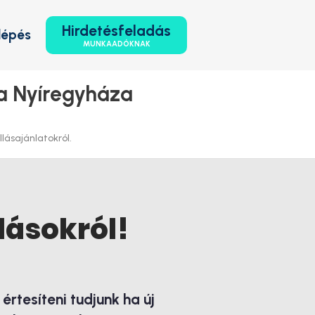
Hirdetésfeladás
lépés
MUNKAADÓKNAK
a Nyíregyháza
lásajánlatokról.
lásokról!
rtesíteni tudjunk ha új