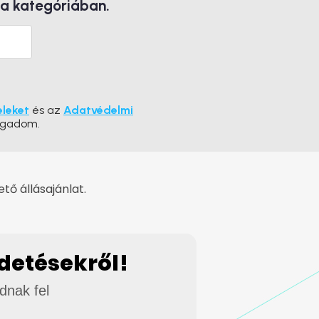
 a kategóriában.
eleket
és az
Adatvédelmi
ogadom.
ő állásajánlat.
rdetésekről!
adnak fel