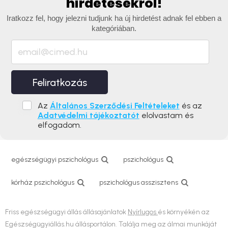
hirdetésekről!
Iratkozz fel, hogy jelezni tudjunk ha új hirdetést adnak fel ebben a
kategóriában.
Feliratkozás
Az
Általános Szerződési Feltételeket
és az
Adatvédelmi tájékoztatót
elolvastam és
elfogadom.
egészségügyi pszichológus
pszichológus
kórház pszichológus
pszichológus asszisztens
Friss egészségügyi állás állásajánlatok
Nyírlugos
és környékén az
Egészségügyiállás.hu állásportálon. Találja meg az álmai munkáját