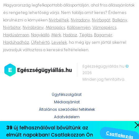
Magyarország legfelkapottabb állásportálján, ahol friss állásajánlatok
és rengeteg lehetőség várja. Nem találja amit keres? Érdemes
körülnézni a környéken
Nyírbéltek
,
Nyíradony
,
Nyírbogát
,
Balkány
,
Nyírbátor
,
Nyírábrány
,
Máriapócs
,
Kállósemjén
,
Vámospércs
,
Hajdúsámson
,
Nagykálló
,
Mérk
,
Hodász
,
Téglás
,
Bagamér
,
Hajdúhadház
,
Újfehértó
,
Levelek
, ha még így sem jártál sikerrel
javasoljuk változtass a keresési feltételeken.
Egészségügyiállás.hu
©
2026
Minden jog fenntartva.
Ügyfélszolgálat
Médiaajánlat
Általános szerződési feltételek
Adatvédelem
39
új felhasználóval bővültünk az
elmúlt napokban! Csatlakozzon Ön
Csatlakozás