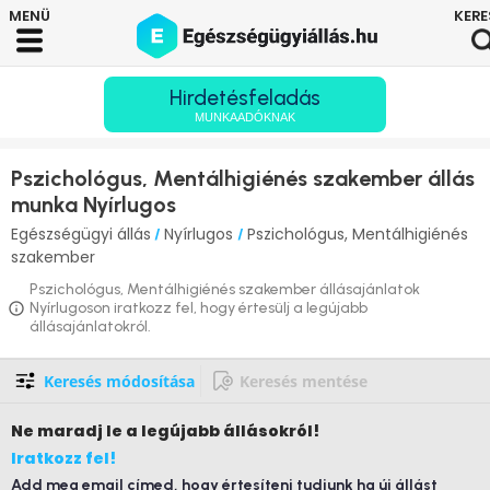
Hirdetésfeladás
MUNKAADÓKNAK
Pszichológus, Mentálhigiénés szakember állás
munka Nyírlugos
Egészségügyi állás
Nyírlugos
Pszichológus, Mentálhigiénés
/
/
szakember
Pszichológus, Mentálhigiénés szakember állásajánlatok
Nyírlugoson iratkozz fel, hogy értesülj a legújabb
állásajánlatokról.
Keresés módosítása
Keresés mentése
Ne maradj le
a legújabb állásokról!
Iratkozz fel!
Add meg email címed, hogy értesíteni tudjunk ha új állást