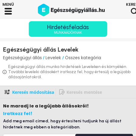
Hirdetésfeladás
MUNKAADÓKNAK
Egészségügyi állás Levelek
Egészségügyi állás
Levelek
Összes kategória
/
/
Egészségügyi állás munka hirdetések Leveleken és környékén.
További leveleki állásokért iratkozz fel, hogy értesülj a legújabb
állásajánlatokról.
Keresés módosítása
Keresés mentése
Ne maradj le
a legújabb állásokról!
Iratkozz fel!
Add meg email címed, hogy értesíteni tudjunk ha új állást
hirdetnek meg ebben a kategóriában.