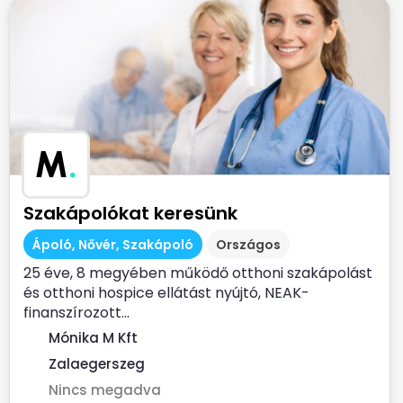
M
.
Szakápolókat keresünk
Ápoló, Nővér, Szakápoló
Országos
25 éve, 8 megyében működő otthoni szakápolást
és otthoni hospice ellátást nyújtó, NEAK-
finanszírozott...
Mónika M Kft
Zalaegerszeg
Nincs megadva