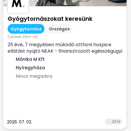
M
.
Gyógytornászokat keresünk
Gyógytornász
Országos
(Levelek 21km-re)
25 éve, 7 megyében működő otthoni hospice
ellátást nyújtó NEAK - finanszírozott egésszégügyi
szolgálat...
Mónika M Kft
Nyíregyháza
Nincs megadva
2026. 07. 02.
2214