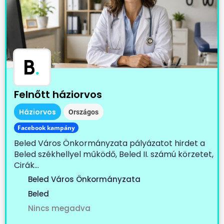
B
.
Felnőtt háziorvos
Háziorvos
Országos
Facebook kampány
Beled Város Önkormányzata pályázatot hirdet a
Beled székhellyel működő, Beled II. számú körzetet,
Cirák...
Beled Város Önkormányzata
Beled
Nincs megadva