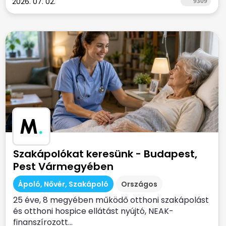
2026. 07. 02.
9309
M
.
Szakápolókat keresünk - Budapest,
Pest Vármegyében
Ápoló, Nővér, Szakápoló
Országos
25 éve, 8 megyében működő otthoni szakápolást
és otthoni hospice ellátást nyújtó, NEAK-
finanszírozott...