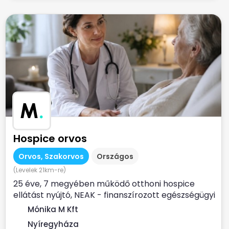
M
.
Hospice orvos
Orvos, Szakorvos
Országos
(Levelek 21km-re)
25 éve, 7 megyében működő otthoni hospice
ellátást nyújtó, NEAK - finanszírozott egészségügyi
szolgálat...
Mónika M Kft
Nyíregyháza