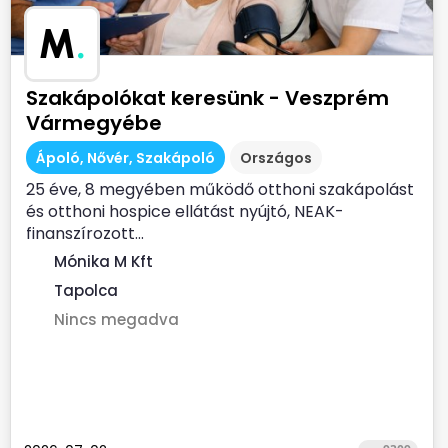
M
.
Szakápolókat keresünk - Veszprém
Vármegyébe
Ápoló, Nővér, Szakápoló
Országos
25 éve, 8 megyében működő otthoni szakápolást
és otthoni hospice ellátást nyújtó, NEAK-
finanszírozott...
Mónika M Kft
Tapolca
Nincs megadva