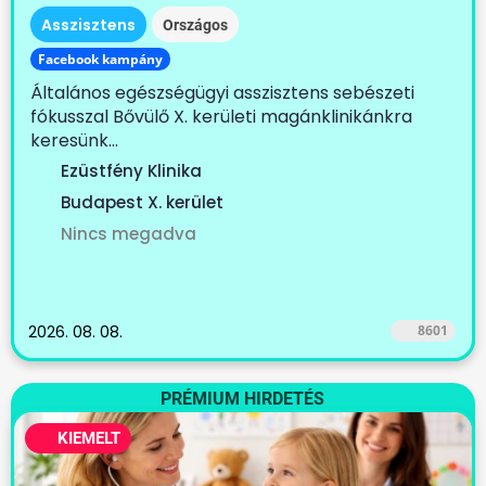
Asszisztens
Országos
Facebook kampány
Általános egészségügyi asszisztens sebészeti
fókusszal Bővülő X. kerületi magánklinikánkra
keresünk...
Ezüstfény Klinika
Budapest X. kerület
Nincs megadva
2026. 08. 08.
8601
PRÉMIUM HIRDETÉS
KIEMELT