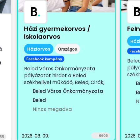
B
.
Házi gyermekorvos /
Fel
Iskolaorvos
Ház
ó
Háziorvos
Országos
Face
Facebook kampány
Bele
)
pályá
Beled Város Önkormányzata
székh
pályázatot hirdet a Beled
körze
székhellyel működő, Beled, Cirák,
B
Dénesfa, Edve,...
Beled Város Önkormányzata
B
Beled
N
Nincs megadva
2026. 08. 09.
6606
2026. 0
55