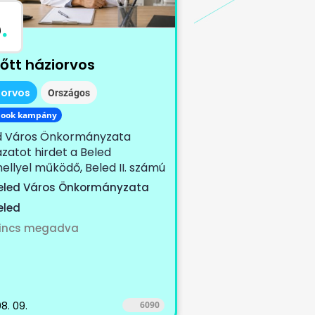
B
.
nőtt háziorvos
iorvos
Országos
book kampány
d Város Önkormányzata
zatot hirdet a Beled
ellyel működő, Beled II. számú
tet, Cirák...
eled Város Önkormányzata
eled
incs megadva
8. 09.
6090