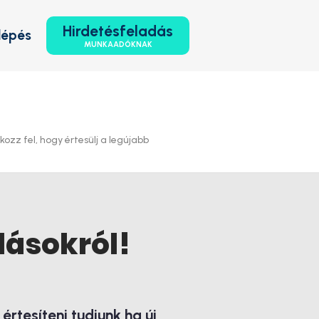
Hirdetésfeladás
lépés
MUNKAADÓKNAK
zz fel, hogy értesülj a legújabb
lásokról!
rtesíteni tudjunk ha új