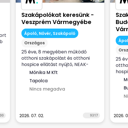
Szakápolókat keresünk -
Sza
Veszprém Vármegyébe
Bud
Vár
Ápoló, Nővér, Szakápoló
ort
Ápol
bb
Országos
Ors
25 éve, 8 megyében működő
otthoni szakápolást és otthoni
25 é
hospice ellátást nyújtó, NEAK-
ottho
finanszírozott...
hospi
Mónika M Kft
finans
M
Tapolca
Bu
Nincs megadva
N
00
2026. 07. 02.
9317
2026. 0