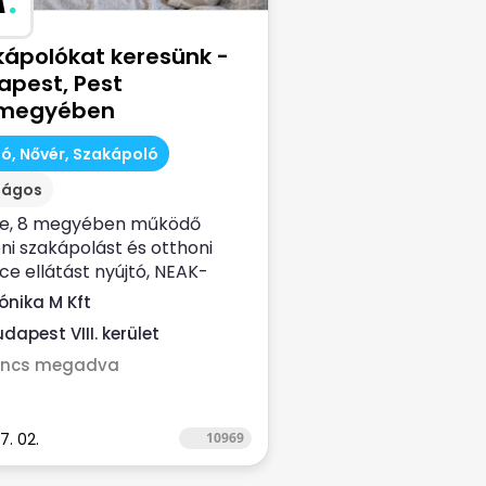
kápolókat keresünk -
apest, Pest
megyében
ó, Nővér, Szakápoló
zágos
ve, 8 megyében működő
ni szakápolást és otthoni
ce ellátást nyújtó, NEAK-
zírozott...
ónika M Kft
dapest VIII. kerület
incs megadva
7. 02.
10969