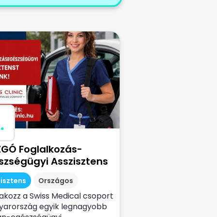
.
GÓ Foglalkozás-
szségügyi Asszisztens
isztens
Országos
akozz a Swiss Medical csoport
yarország egyik legnagyobb