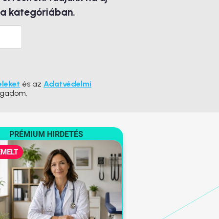
 a kategóriában.
eleket
és az
Adatvédelmi
ogadom.
PRÉMIUM HIRDETÉS
EMELT