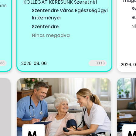
magá
KOLLÉGÁT KERESÜNK Szeretnél
ens
szolgá
egy...
S
Szentendre Város Egészségügyi
Bu
Intézményei
N
Szentendre
Nincs megadva
688
2026. 08. 06.
3113
2026. 0
M
.