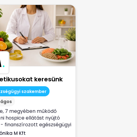
M
.
tetikusokat keresünk
szségügyi szakember
zágos
ve, 7 megyében működő
ni hospice ellátást nyújtó
- finanszírozott egészségügyi
lat...
ónika M Kft