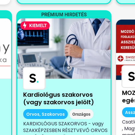
PRÉMIUM HIRDETÉS
KIEMELT
S
S
.
MOZ
Kardiológus szakorvos
egé
(vagy szakorvos jelölt)
Assz
Orvos, Szakorvos
Országos
Csatl
KARDIOLÓGUS SZAKORVOS - vagy
, Mag
SZAKKÉPZESBEN RÉSZTVEVŐ ORVOS