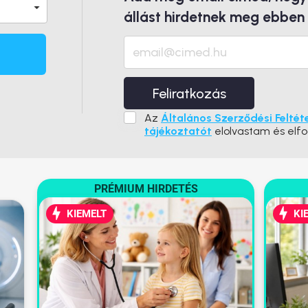
állást hirdetnek meg ebben
Feliratkozás
Az
Általános Szerződési Feltét
tájékoztatót
elolvastam és elf
PRÉMIUM HIRDETÉS
KIEMELT
KI