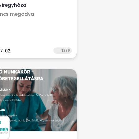
yíregyháza
incs megadva
7. 02.
1889