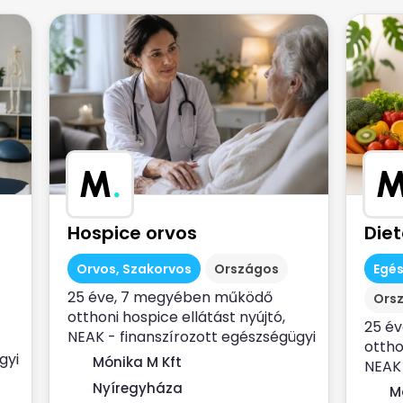
M
.
Hospice orvos
Die
Orvos, Szakorvos
Országos
Egé
25 éve, 7 megyében működő
Ors
otthoni hospice ellátást nyújtó,
25 é
NEAK - finanszírozott egészségügyi
ottho
szolgálat...
gyi
Mónika M Kft
NEAK 
szolgá
Nyíregyháza
M