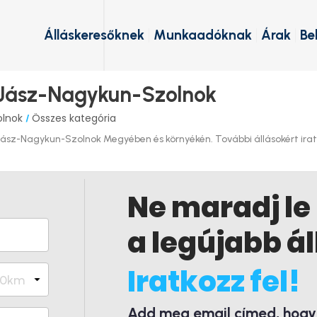
Álláskeresőknek
Munkaadóknak
Árak
Be
 Jász-Nagykun-Szolnok
olnok
Összes kategória
/
ász-Nagykun-Szolnok Megyében és környékén. További állásokért iratko
Ne maradj le
a legújabb ál
Iratkozz fel!
Add meg email címed, hogy é