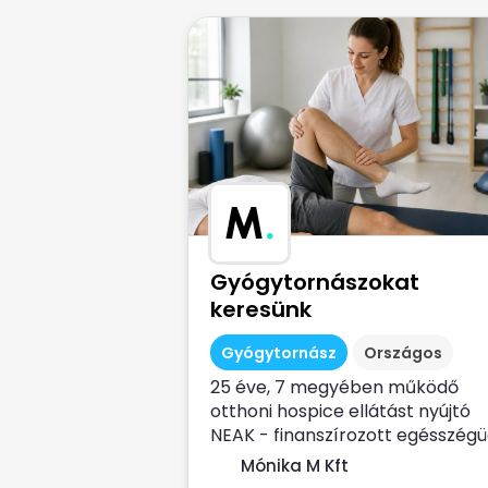
M
.
Gyógytornászokat
keresünk
Gyógytornász
Országos
25 éve, 7 megyében működő
otthoni hospice ellátást nyújtó
NEAK - finanszírozott egésszégü
szolgálat...
Mónika M Kft