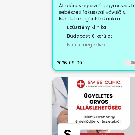
Általános egészségügyi assziszt
sebészeti fókusszal Bővülő X.
kerületi magánklinikánkra
keresünk...
Ezüstfény Klinika
Budapest X. kerület
Nincs megadva
2026. 08. 09.
8
S
.