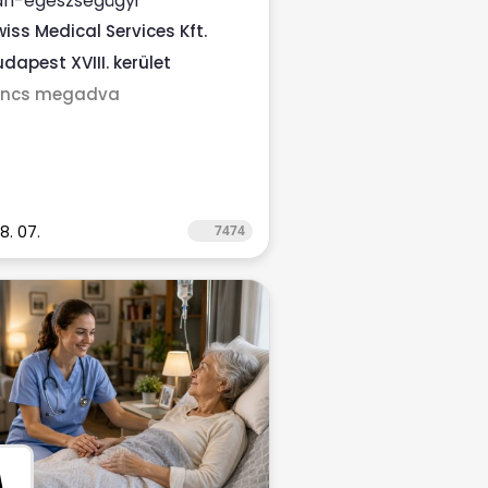
n-egészségügyi
ltatójához ...
wiss Medical Services Kft.
dapest XVIII. kerület
incs megadva
8. 07.
7474
M
.