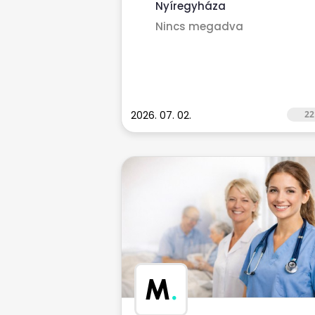
Nyíregyháza
Nincs megadva
2026. 07. 02.
22
M
.