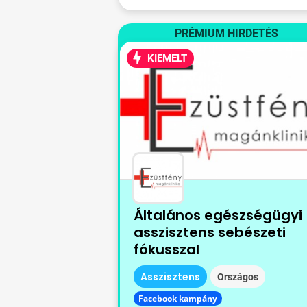
PRÉMIUM HIRDETÉS
KIEMELT
Általános egészségügyi
asszisztens sebészeti
fókusszal
Asszisztens
Országos
Facebook kampány