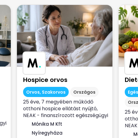
M
.
Hospice orvos
Die
Orvos, Szakorvos
Országos
Egé
25 éve, 7 megyében működő
Ors
otthoni hospice ellátást nyújtó,
25 é
NEAK - finanszírozott egészségügyi
ottho
szolgálat...
gyi
Mónika M Kft
NEAK 
szolgá
Nyíregyháza
M