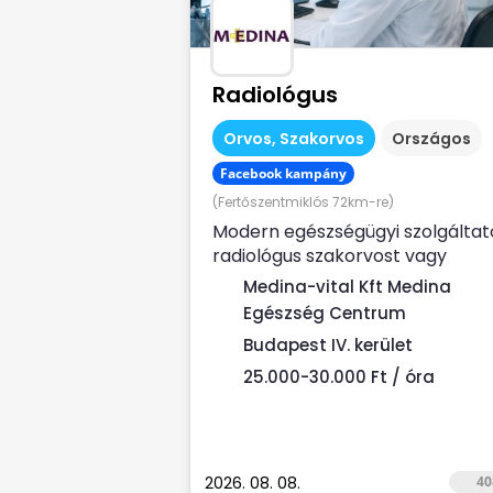
Radiológus
Orvos, Szakorvos
Országos
Facebook kampány
(Fertőszentmiklós 72km-re)
Modern egészségügyi szolgáltat
radiológus szakorvost vagy
rezidenset (liscenec vizsga után
Medina-vital Kft Medina
keres Rendelési...
Egészség Centrum
Budapest IV. kerület
25.000-30.000 Ft / óra
2026. 08. 08.
40