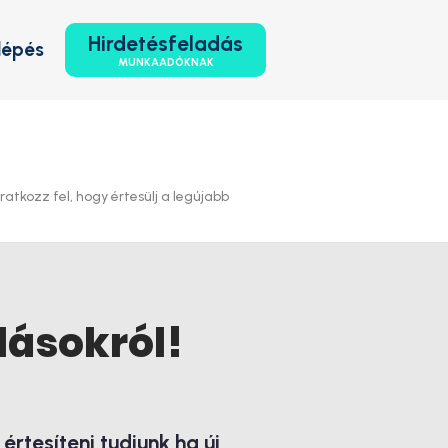
Hirdetésfeladás
lépés
MUNKAADÓKNAK
atkozz fel, hogy értesülj a legújabb
lásokról!
rtesíteni tudjunk ha új