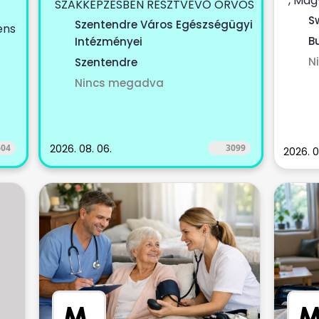
, Mag
SZAKKÉPZESBEN RÉSZTVEVŐ ORVOS
magá
KOLLÉGÁT KERESÜNK Szeretnél
S
Szentendre Város Egészségügyi
ens
szolgá
egy...
Bu
Intézményei
N
Szentendre
Nincs megadva
604
2026. 08. 06.
3099
2026. 0
M
.