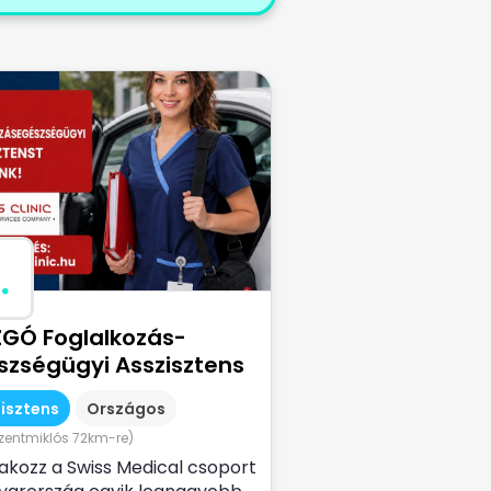
.
GÓ Foglalkozás-
szségügyi Asszisztens
isztens
Országos
szentmiklós 72km-re)
akozz a Swiss Medical csoport