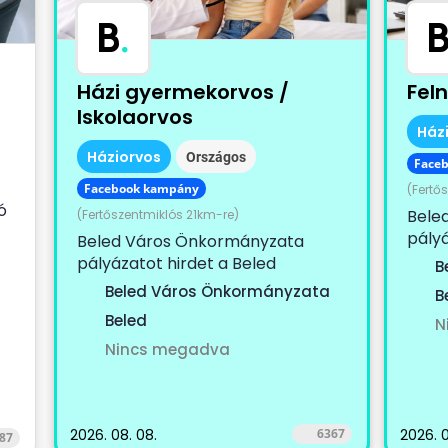
B
.
Házi gyermekorvos /
Fel
Iskolaorvos
Ház
Háziorvos
Országos
Face
Facebook kampány
(Fertő
ó
Bele
(Fertőszentmiklós 21km-re)
pályá
Beled Város Önkormányzata
)
székh
pályázatot hirdet a Beled
B
körze
székhellyel működő, Beled, Cirák,
Beled Város Önkormányzata
B
Dénesfa, Edve,...
Beled
N
Nincs megadva
2026. 08. 08.
6367
2026. 0
87