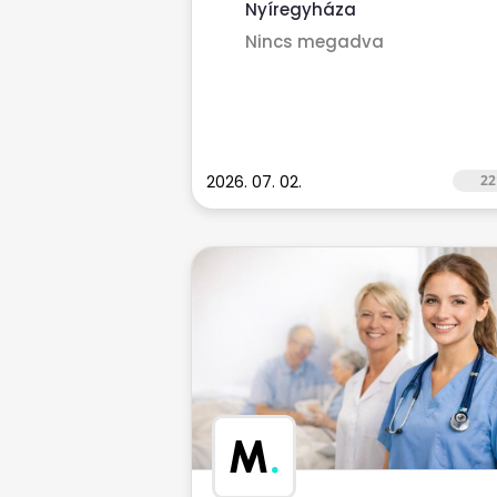
Nyíregyháza
Nincs megadva
2026. 07. 02.
22
M
.