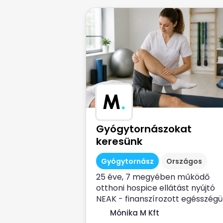
M
.
Gyógytornászokat
keresünk
Gyógytornász
Országos
25 éve, 7 megyében működő
otthoni hospice ellátást nyújtó
NEAK - finanszírozott egésszégü
szolgálat...
Mónika M Kft