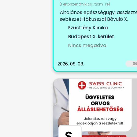
(Fertőszentmiklós 72km-re)
Általános egészségügyi assziszt
sebészeti fókusszal Bővülő X.
kerületi magánklinikánkra
Ezüstfény Klinika
keresünk...
Budapest X. kerület
Nincs megadva
2026. 08. 08.
8
S
.