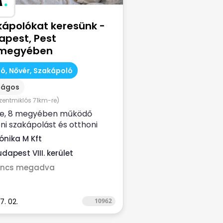
kápolókat keresünk -
apest, Pest
megyében
ó, Nővér, Szakápoló
zágos
szentmiklós 71km-re)
ve, 8 megyében működő
ni szakápolást és otthoni
ce ellátást nyújtó, NEAK-
ónika M Kft
zírozott...
dapest VIII. kerület
incs megadva
7. 02.
10962