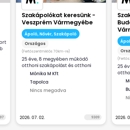
Szakápolókat keresünk -
Sza
Veszprém Vármegyébe
Bud
Vár
Ápoló, Nővér, Szakápoló
Ápol
ort
Országos
bb
Ors
(Fertőszentmiklós 70km-re)
25 éve, 8 megyében működő
(Fertő
otthoni szakápolást és otthoni
25 é
hospice ellátást nyújtó, NEAK-
ottho
Mónika M Kft
finanszírozott...
hospi
M
Tapolca
finans
Bu
Nincs megadva
N
97
2026. 07. 02.
9309
2026. 0