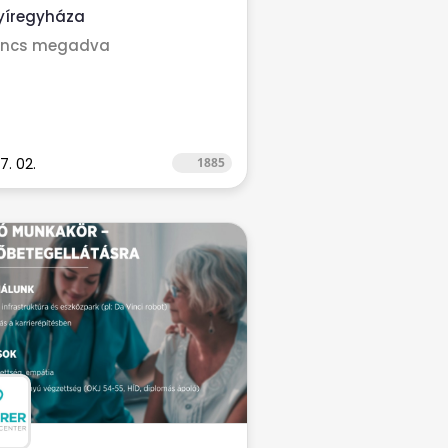
yíregyháza
incs megadva
7. 02.
1885