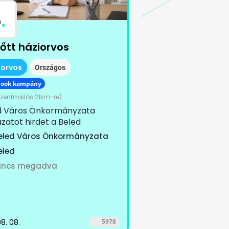
B
.
nőtt háziorvos
iorvos
Országos
book kampány
szentmiklós 21km-re)
d Város Önkormányzata
zatot hirdet a Beled
ellyel működő, Beled II. számú
eled Város Önkormányzata
tet, Cirák...
eled
incs megadva
8. 08.
5978