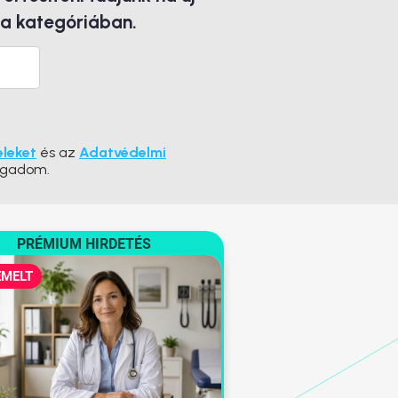
 a kategóriában.
eleket
és az
Adatvédelmi
ogadom.
PRÉMIUM HIRDETÉS
EMELT