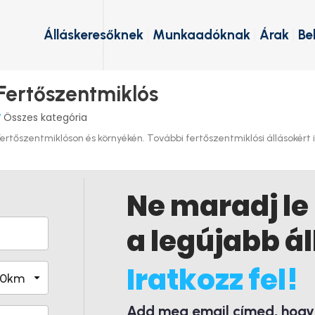
Álláskeresőknek
Munkaadóknak
Árak
Be
 Fertőszentmiklós
Összes kategória
/
rtőszentmiklóson és környékén. További fertőszentmiklósi állásokért ir
Ne maradj le
a legújabb ál
Iratkozz fel!
Add meg email címed, hogy é