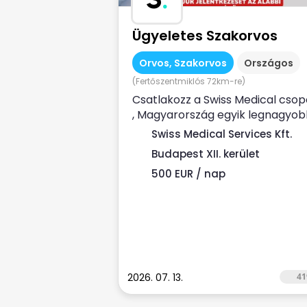
Ügyeletes Szakorvos
Orvos, Szakorvos
Országos
(Fertőszentmiklós 72km-re)
Csatlakozz a Swiss Medical csop
, Magyarország egyik legnagyo
magán-egészségügyi
Swiss Medical Services Kft.
szolgáltatójához ...
Budapest XII. kerület
500 EUR / nap
2026. 07. 13.
41