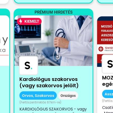
PRÉMIUM HIRDETÉS
KIEMELT
S
S
.
MOZ
Kardiológus szakorvos
egé
(vagy szakorvos jelölt)
Assz
Orvos, Szakorvos
Országos
(Fertő
(Fertőszentmiklós 67km-re)
Csatl
KARDIOLÓGUS SZAKORVOS - vagy