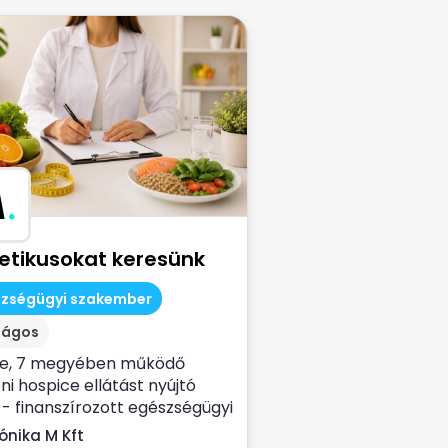
M
.
tetikusokat keresünk
szségügyi szakember
zágos
ve, 7 megyében működő
ni hospice ellátást nyújtó
- finanszírozott egészségügyi
lat...
ónika M Kft