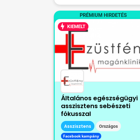
PRÉMIUM HIRDETÉS
KIEMELT
Általános egészségügyi
asszisztens sebészeti
fókusszal
Asszisztens
Országos
Facebook kampány