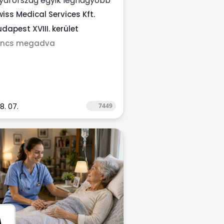
yarország egyik legnagyobb
n-egészségügyi
wiss Medical Services Kft.
ltatójához ...
dapest XVIII. kerület
incs megadva
8. 07.
7449
M
.