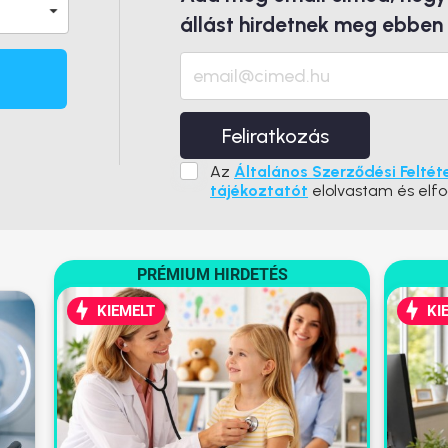
állást hirdetnek meg ebben
Feliratkozás
Az
Általános Szerződési Feltét
tájékoztatót
elolvastam és elf
PRÉMIUM HIRDETÉS
KIEMELT
KI