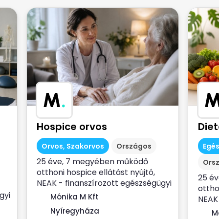
M
.
Hospice orvos
Die
Orvos, Szakorvos
Országos
Egé
25 éve, 7 megyében működő
Ors
otthoni hospice ellátást nyújtó,
25 é
NEAK - finanszírozott egészségügyi
ottho
szolgálat...
gyi
Mónika M Kft
NEAK 
szolgá
Nyíregyháza
M