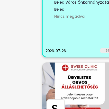
székhellyel működő, Beled II. sz
Beled Város Önkormányzata
körzetet, Cirák...
Beled
Nincs megadva
2026. 07. 26.
5
S
.