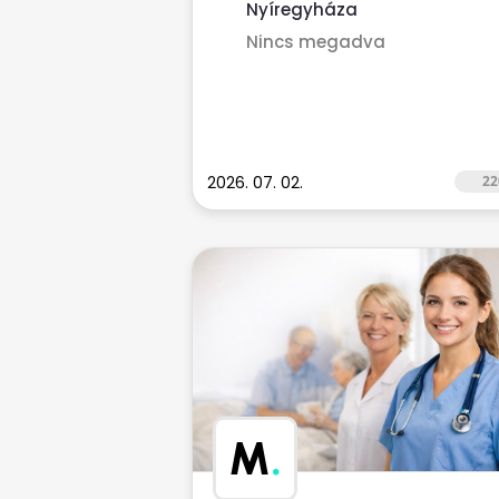
Nyíregyháza
Nincs megadva
2026. 07. 02.
22
M
.