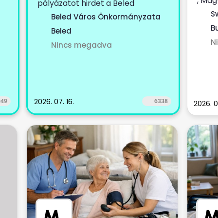
, Mag
ámú
pályázatot hirdet a Beled
magá
székhellyel működő, Beled, Cirák,
S
Beled Város Önkormányzata
szolgá
Dénesfa, Edve,...
Bu
Beled
N
Nincs megadva
949
2026. 07. 16.
6338
2026. 0
M
.