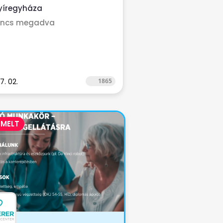
yíregyháza
incs megadva
7. 02.
1865
EMELT