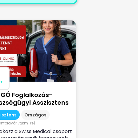
.
GÓ Foglalkozás-
szségügyi Asszisztens
isztens
Országos
onföldvár 72km-re)
akozz a Swiss Medical csoport