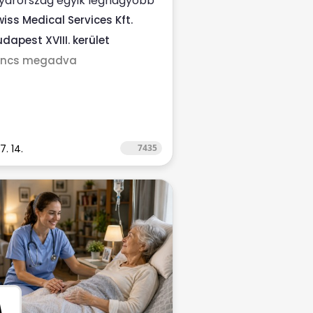
yarország egyik legnagyobb
n-egészségügyi
wiss Medical Services Kft.
ltatójához ...
dapest XVIII. kerület
incs megadva
7. 14.
7435
M
.