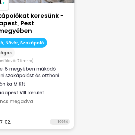
kápolókat keresünk -
apest, Pest
megyében
ó, Nővér, Szakápoló
zágos
onföldvár 71km-re)
ve, 8 megyében működő
ni szakápolást és otthoni
ce ellátást nyújtó, NEAK-
ónika M Kft
zírozott...
dapest VIII. kerület
incs megadva
7. 02.
10954