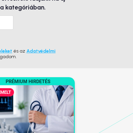
 a kategóriában.
eleket
és az
Adatvédelmi
ogadom.
PRÉMIUM HIRDETÉS
EMELT