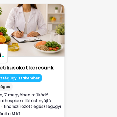
M
.
tetikusokat keresünk
szségügyi szakember
zágos
ve, 7 megyében működő
ni hospice ellátást nyújtó
- finanszírozott egészségügyi
lat...
ónika M Kft