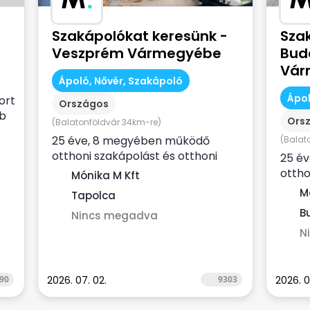
Szakápolókat keresünk -
Sza
Veszprém Vármegyébe
Bud
Vár
Ápoló, Nővér, Szakápoló
Ápol
ort
Országos
bb
Ors
(Balatonföldvár 34km-re)
25 éve, 8 megyében működő
(Balat
otthoni szakápolást és otthoni
25 é
hospice ellátást nyújtó, NEAK-
ottho
Mónika M Kft
finanszírozott...
hospi
M
Tapolca
finans
Bu
Nincs megadva
N
90
2026. 07. 02.
9303
2026. 0