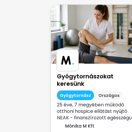
M
.
Gyógytornászokat
keresünk
Gyógytornász
Országos
25 éve, 7 megyében működő
otthoni hospice ellátást nyújtó
NEAK - finanszírozott egésszégü
szolgálat...
Mónika M Kft