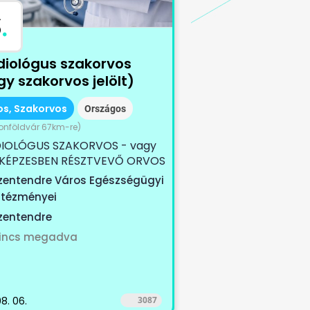
S
.
diológus szakorvos
y szakorvos jelölt)
os, Szakorvos
Országos
onföldvár 67km-re)
IOLÓGUS SZAKORVOS - vagy
KÉPZESBEN RÉSZTVEVŐ ORVOS
ÉGÁT KERESÜNK Szeretnél
zentendre Város Egészségügyi
ntézményei
zentendre
incs megadva
8. 06.
3087