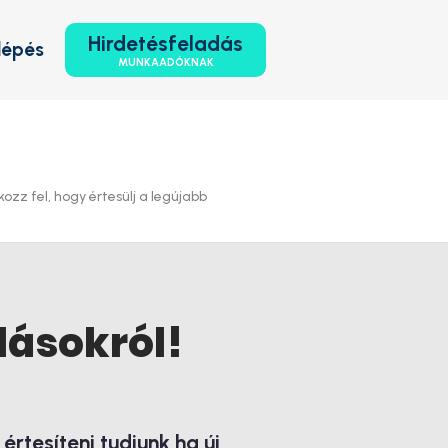
Hirdetésfeladás
lépés
MUNKAADÓKNAK
ozz fel, hogy értesülj a legújabb
lásokról!
rtesíteni tudjunk ha új