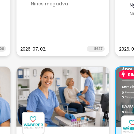
Nincs megadva
N
N
06
2026. 07. 02.
5627
2026. 0
KI