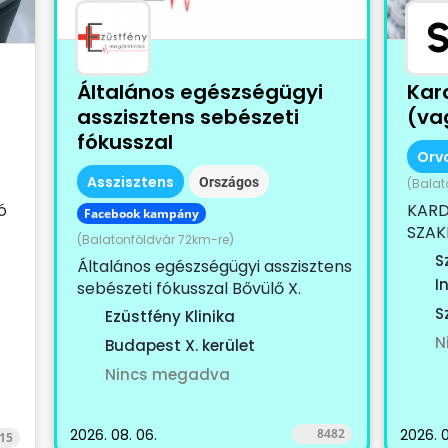
Általános egészségügyi
Kar
asszisztens sebészeti
(vag
fókusszal
Orv
Asszisztens
Országos
(Balat
ó
KARD
Facebook kampány
SZAK
(Balatonföldvár 72km-re)
)
KOLL
S
Általános egészségügyi asszisztens
egy...
I
sebészeti fókusszal Bővülő X.
kerületi magánklinikánkra
S
Ezüstfény Klinika
keresünk...
N
Budapest X. kerület
Nincs megadva
2026. 08. 06.
8482
2026. 0
15