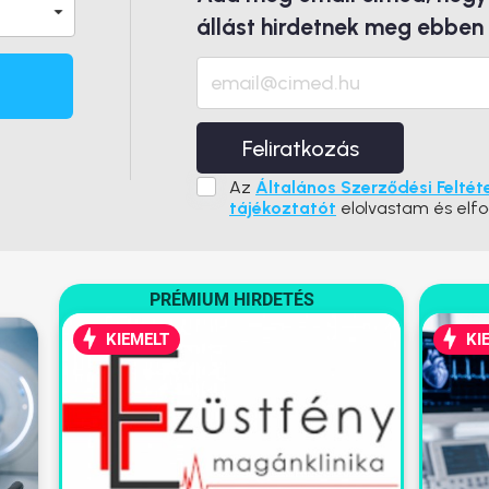
állást hirdetnek meg ebben
Feliratkozás
Az
Általános Szerződési Feltét
tájékoztatót
elolvastam és elf
PRÉMIUM HIRDETÉS
KIEMELT
KI