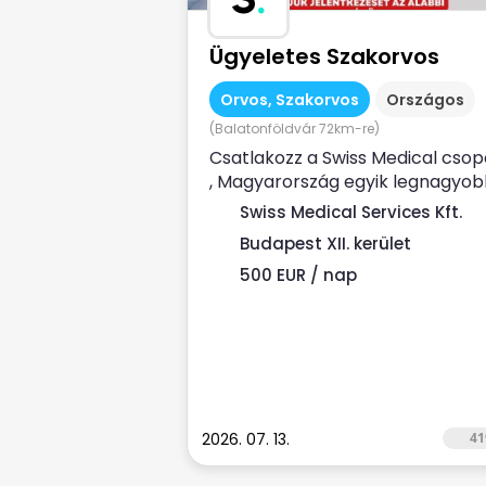
Ügyeletes Szakorvos
Orvos, Szakorvos
Országos
(Balatonföldvár 72km-re)
Csatlakozz a Swiss Medical csop
, Magyarország egyik legnagyo
magán-egészségügyi
Swiss Medical Services Kft.
szolgáltatójához ...
Budapest XII. kerület
500 EUR / nap
2026. 07. 13.
41