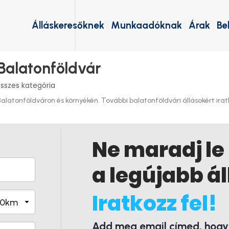
Álláskeresőknek
Munkaadóknak
Árak
Be
 Balatonföldvár
sszes kategória
latonföldváron és környékén. További balatonföldvári állásokért iratk
Ne maradj le
a legújabb ál
Iratkozz fel!
Add meg email címed, hogy é