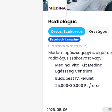
Radiológus
Orvos, Szakorvos
Országos
Facebook kampány
(Balatonföldvár 72km-re)
Modern egészségügyi szolgáltat
radiológus szakorvost vagy
rezidenset (liscenec vizsga után
Medina-vital Kft Medina
keres Rendelési...
Egészség Centrum
Budapest IV. kerület
25.000-30.000 Ft / óra
2026. 08. 06.
38