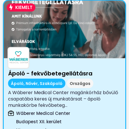
KIEMELT
Ápoló - fekvőbetegellátásra
Ápoló, Nővér, Szakápoló
Országos
A Wáberer Medical Center magánkórház bővülő
csapatába keres új munkatársat – ápoló
munkakörbe fekvőbeteg...
Wáberer Medical Center
Budapest XII. kerület