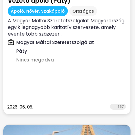
Vezető ápoló (Páty)
Ápoló, Nővér, Szakápoló
Országos
A Magyar Máltai Szeretetszolgálat Magyarország
egyik legnagyobb karitatív szervezete, amely
évente több százezer...
Magyar Máltai Szeretetszolgálat
Páty
Nincs megadva
2026. 06. 05.
157