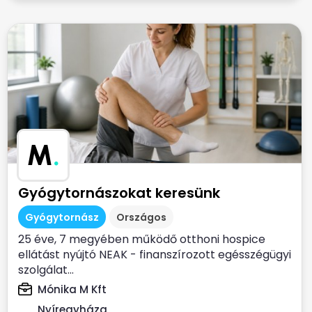
M
.
Gyógytornászokat keresünk
Gyógytornász
Országos
25 éve, 7 megyében működő otthoni hospice
ellátást nyújtó NEAK - finanszírozott egésszégügyi
szolgálat...
Mónika M Kft
Nyíregyháza