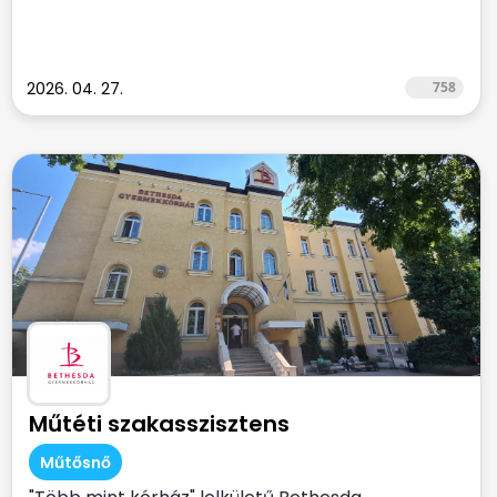
2026. 04. 27.
758
Műtéti szakasszisztens
Műtősnő