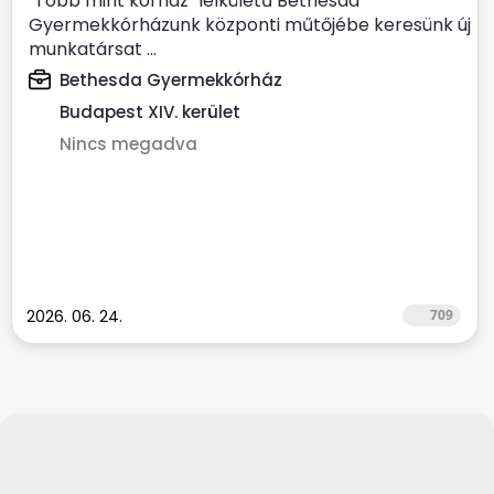
"Több mint kórház" lelkületű Bethesda
Gyermekkórházunk központi műtőjébe keresünk új
munkatársat ...
Bethesda Gyermekkórház
Budapest XIV. kerület
Nincs megadva
2026. 06. 24.
709