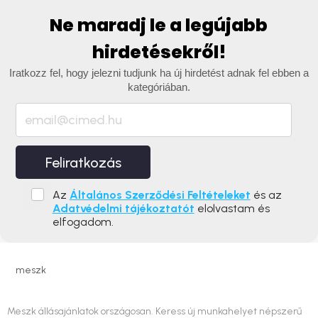
Ne maradj le a legújabb
hirdetésekről!
Iratkozz fel, hogy jelezni tudjunk ha új hirdetést adnak fel ebben a
kategóriában.
Feliratkozás
Az
Általános Szerződési Feltételeket
és az
Adatvédelmi tájékoztatót
elolvastam és
elfogadom.
meszk
Meszk állásajánlatok országosan. Keress új munkahelyet népszerű