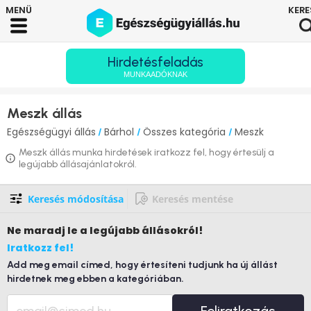
Hirdetésfeladás
MUNKAADÓKNAK
Meszk állás
Egészségügyi állás
Bárhol
Összes kategória
Meszk
/
/
/
Meszk állás munka hirdetések iratkozz fel, hogy értesülj a
legújabb állásajánlatokról.
Keresés módosítása
Keresés mentése
Ne maradj le
a legújabb állásokról!
Iratkozz fel!
Add meg email címed, hogy értesíteni tudjunk ha új állást
hirdetnek meg ebben a kategóriában.