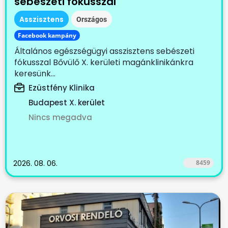
sebészeti fókusszal
Asszisztens
Országos
Facebook kampány
Általános egészségügyi asszisztens sebészeti
fókusszal Bővülő X. kerületi magánklinikánkra
keresünk...
Ezüstfény Klinika
Budapest X. kerület
Nincs megadva
2026. 08. 06.
8459