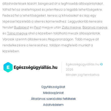
álláshirdetések között, böngészd át a legfrissebb állásajánlatokat,
töltsd fel az önéletrajzod és jelentkezz a legjobb lehetőségekre.
Fedezd fel a lehetőségeket, keress új kihívásokat és lépj egy
lépéssel közelebb a sikeres karrieredhez. Leggyakoribb keresési
terület
Budapest
és
Pest
megye után
Zala megye
,
Baranya megye
és
Tolna megye
ahol a közelben található meszk állásajánlatok.
Városok szerinti álláskeresés Magyarországon. Több megye áll
rendelkezésre a kereséshez, találjon megfelelő munkát a
közelében.
Egészségügyiállás.hu
©
2026
Minden jog fenntartva.
Ügyfélszolgálat
Médiaajánlat
Általános szerződési feltételek
Adatvédelem