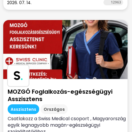
2026. 07. 14.
12963
S
.
MOZGÓ Foglalkozás-egészségügyi
Asszisztens
Asszisztens
Országos
Csatlakozz a Swiss Medical csoport , Magyarország
egyik legnagyobb magán-egészségügyi
szolgáltatójához ...