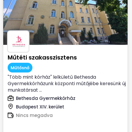
Műtéti szakasszisztens
Műtősnő
"Több mint kórház" lelkületű Bethesda
Gyermekkórházunk központi műtőjébe keresünk új
munkatársat ...
Bethesda Gyermekkórház
Budapest XIV. kerület
Nincs megadva