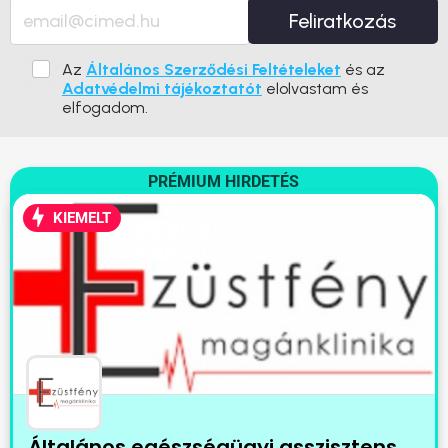
Feliratkozás
Az
Általános Szerződési Feltételeket
és az
Adatvédelmi tájékoztatót
elolvastam és
elfogadom.
PRÉMIUM HIRDETÉS
KIEMELT
Általános egészségügyi asszisztens