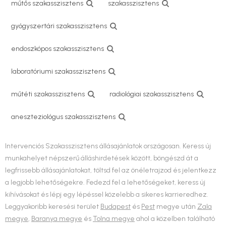
műtős szakasszisztens
szakasszisztens
gyógyszertári szakasszisztens
endoszkópos szakasszisztens
laboratóriumi szakasszisztens
műtéti szakasszisztens
radiológiai szakasszisztens
aneszteziológus szakasszisztens
Intervenciós Szakasszisztens állásajánlatok országosan. Keress új
munkahelyet népszerű álláshirdetések között, böngészd át a
legfrissebb állásajánlatokat, töltsd fel az önéletrajzod és jelentkezz
a legjobb lehetőségekre. Fedezd fel a lehetőségeket, keress új
kihívásokat és lépj egy lépéssel közelebb a sikeres karrieredhez.
Leggyakoribb keresési terület
Budapest
és
Pest
megye után
Zala
megye
,
Baranya megye
és
Tolna megye
ahol a közelben található