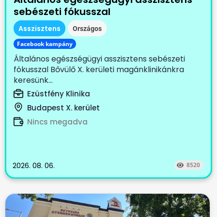
sebészeti fókusszal
Asszisztens
Országos
Facebook kampány
Általános egészségügyi asszisztens sebészeti
fókusszal Bővülő X. kerületi magánklinikánkra
keresünk...
Ezüstfény Klinika
Budapest X. kerület
Nincs megadva
2026. 08. 06.
8520