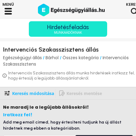
Hirdetésfeladás
MUNKAADÓKNAK
Intervenciós Szakasszisztens állás
Egészségügyi állás
Bárhol
Összes kategória
Intervenciós
/
/
/
Szakasszisztens
Intervenciós Szakasszisztens állás munka hirdetések iratkozz fel,
hogy értesülj a legújabb állásajánlatokról.
Keresés módosítása
Keresés mentése
Ne maradj le
a legújabb állásokról!
Iratkozz fel!
Add meg email címed, hogy értesíteni tudjunk ha új állást
hirdetnek meg ebben a kategóriában.