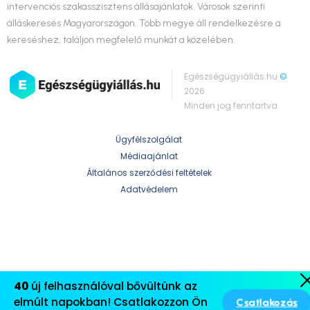
intervenciós szakasszisztens állásajánlatok. Városok szerinti
álláskeresés Magyarországon. Több megye áll rendelkezésre a
kereséshez, találjon megfelelő munkát a közelében.
Egészségügyiállás.hu
©
2026
Minden jog fenntartva.
Ügyfélszolgálat
Médiaajánlat
Általános szerződési feltételek
Adatvédelem
40
új felhasználóval bővültünk az
Csatlakozás
elmúlt napokban! Csatlakozzon Ön