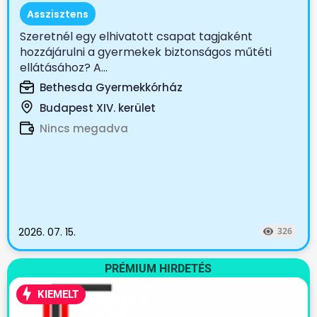
Asszisztens
Szeretnél egy elhivatott csapat tagjaként
hozzájárulni a gyermekek biztonságos műtéti
ellátásához? A...
Bethesda Gyermekkórház
Budapest XIV. kerület
Nincs megadva
2026. 07. 15.
326
PRÉMIUM HIRDETÉS
KIEMELT