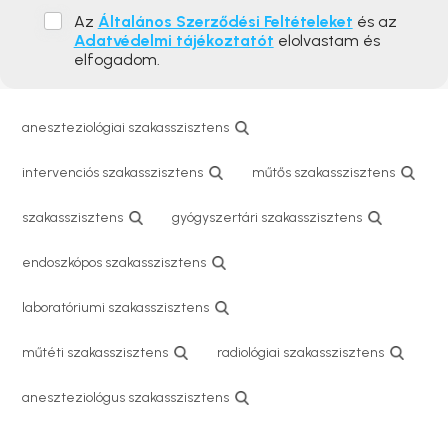
Az
Általános Szerződési Feltételeket
és az
Adatvédelmi tájékoztatót
elolvastam és
elfogadom.
aneszteziológiai szakasszisztens
intervenciós szakasszisztens
műtős szakasszisztens
szakasszisztens
gyógyszertári szakasszisztens
endoszkópos szakasszisztens
laboratóriumi szakasszisztens
műtéti szakasszisztens
radiológiai szakasszisztens
aneszteziológus szakasszisztens