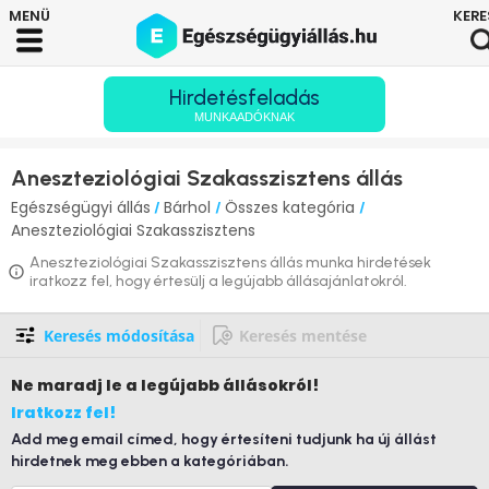
Hirdetésfeladás
MUNKAADÓKNAK
Aneszteziológiai Szakasszisztens állás
Egészségügyi állás
Bárhol
Összes kategória
/
/
/
Aneszteziológiai Szakasszisztens
Aneszteziológiai Szakasszisztens állás munka hirdetések
iratkozz fel, hogy értesülj a legújabb állásajánlatokról.
Keresés módosítása
Keresés mentése
Ne maradj le
a legújabb állásokról!
Iratkozz fel!
Add meg email címed, hogy értesíteni tudjunk ha új állást
hirdetnek meg ebben a kategóriában.