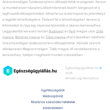
Aneszteziológiai Szakasszisztens állásajánlatok országosan. Keress
új munkahelyet népszerű álláshirdetések között, böngészd át a
legfrissebb állásajánlatokat, töltsd fel az önéletrajzod és jelentkezz
a legjobb lehetőségekre. Fedezd fel a lehetőségeket, keress új
kihívásokat és lépj egy lépéssel közelebb a sikeres karrieredhez.
Leggyakoribb keresési terület
Budapest
és
Pest
megye után
Zala
megye
,
Baranya megye
és
Tolna megye
ahol a közelben található
aneszteziológiai szakasszisztens állásajánlatok. Városok szerinti
álláskeresés Magyarországon. Több megye áll rendelkezésre a
kereséshez, találjon megfelelő munkát a közelében.
Egészségügyiállás.hu
©
2026
Minden jog fenntartva.
Ügyfélszolgálat
Médiaajánlat
Általános szerződési feltételek
Adatvédelem