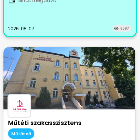
Nincs megadva
2026. 08. 07.
8597
Műtéti szakasszisztens
Műtősnő