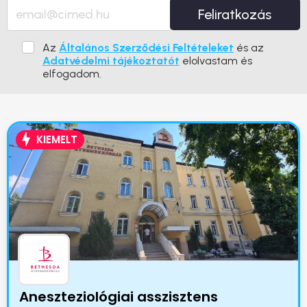
Feliratkozás
Az
Általános Szerződési Feltételeket
és az
Adatvédelmi tájékoztatót
elolvastam és
elfogadom.
KIEMELT
Aneszteziológiai asszisztens