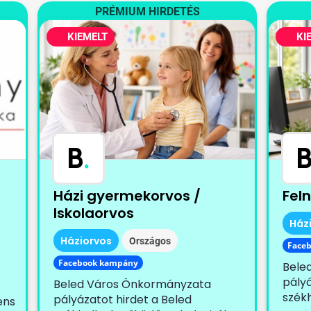
PRÉMIUM HIRDETÉS
KIEMELT
KI
B
.
Házi gyermekorvos /
Fel
Iskolaorvos
Ház
Háziorvos
Országos
Face
Facebook kampány
Bele
pályá
Beled Város Önkormányzata
székh
pályázatot hirdet a Beled
ens