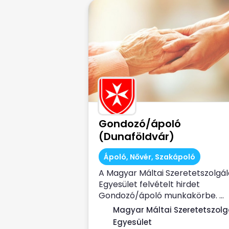
Gondozó/ápoló
(Dunaföldvár)
Ápoló, Nővér, Szakápoló
A Magyar Máltai Szeretetszolgál
Egyesület felvételt hirdet
Gondozó/ápoló munkakörbe. ...
Magyar Máltai Szeretetszolg
Egyesület