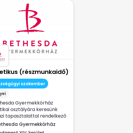
tetikus (részmunkaidő)
szségügyi szakember
yei
thesda Gyermekkórház
tikai osztályára keresünk
zi tapasztalattal rendelkező
ikus...
ethesda Gyermekkórház
udapest XIV. kerület