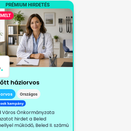
PRÉMIUM HIRDETÉS
EMELT
B
.
nőtt háziorvos
iorvos
Országos
book kampány
d Város Önkormányzata
zatot hirdet a Beled
ellyel működő, Beled II. számú