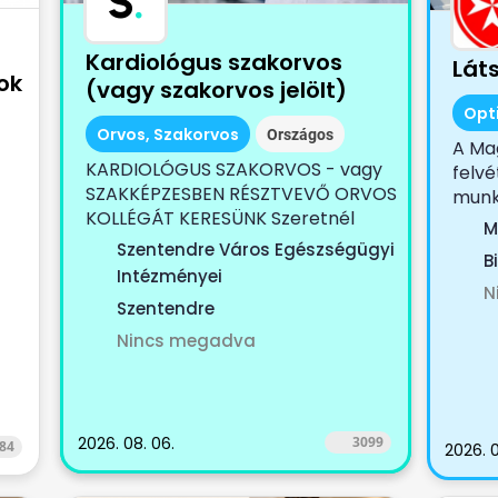
S
.
Kardiológus szakorvos
Lát
ok
(vagy szakorvos jelölt)
Opt
Orvos, Szakorvos
Országos
A Mag
KARDIOLÓGUS SZAKORVOS - vagy
felvé
SZAKKÉPZESBEN RÉSZTVEVŐ ORVOS
munk
KOLLÉGÁT KERESÜNK Szeretnél
M
egy...
Szentendre Város Egészségügyi
B
Intézményei
N
Szentendre
Nincs megadva
2026. 08. 06.
3099
84
2026. 0