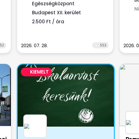
...
Egészségközpont
N
Budapest XII. kerület
2.500 Ft / óra
52
2026. 07. 28.
553
2026. 0
KIEMELT