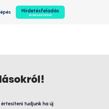
Hirdetésfeladás
lépés
MUNKAADÓKNAK
lásokról!
rtesíteni tudjunk ha új