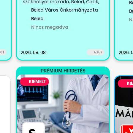
körze
székhellyel működő, Beled, Cirák,
B
Dénesfa, Edve,...
Beled Város Önkormányzata
B
Beled
N
Nincs megadva
601
2026. 08. 08.
6367
2026. 0
PRÉMIUM HIRDETÉS
KIEMELT
KI