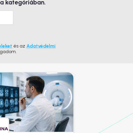
 a kategóriában.
eleket
és az
Adatvédelmi
ogadom.