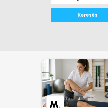
Keresés
M
.