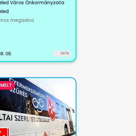
tet, Cirák...
eled Város Önkormányzata
eled
incs megadva
8. 08.
5978
EMELT