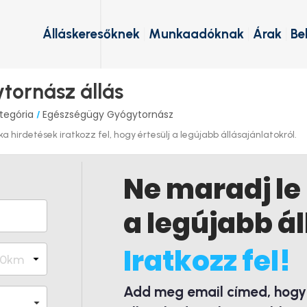
Álláskeresőknek
Munkaadóknak
Árak
Be
tornász állás
tegória
Egészségügy Gyógytornász
/
irdetések iratkozz fel, hogy értesülj a legújabb állásajánlatokról.
Ne maradj le
a legújabb ál
Iratkozz fel!
Add meg email címed, hogy é