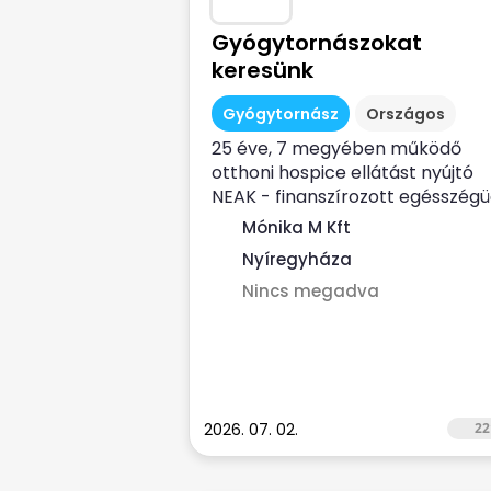
Gyógytornászokat
keresünk
Gyógytornász
Országos
25 éve, 7 megyében működő
otthoni hospice ellátást nyújtó
NEAK - finanszírozott egésszégü
szolgálat...
Mónika M Kft
Nyíregyháza
Nincs megadva
2026. 07. 02.
22