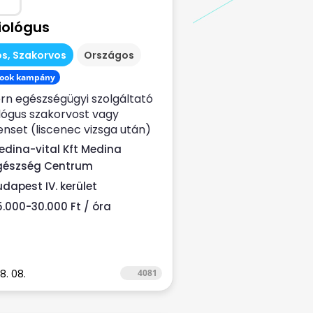
iológus
s, Szakorvos
Országos
ook kampány
n egészségügyi szolgáltató
lógus szakorvost vagy
enset (liscenec vizsga után)
 Rendelési...
edina-vital Kft Medina
gészség Centrum
udapest IV. kerület
5.000-30.000 Ft / óra
8. 08.
4081