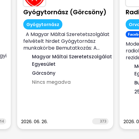
Gyógytornász (Görcsöny)
Rad
Gyógytornász
Orvo
A Magyar Máltai Szeretetszolgálat
Faceb
felvételt hirdet Gyógytornász
Moder
munkakörbe Bemutatkozás: A...
radio
gyi
Magyar Máltai Szeretetszolgálat
rezid
Egyesület
keres
M
Görcsöny
E
Nincs megadva
B
2
14
2026. 06. 26.
373
2026. 0