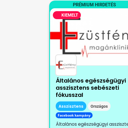
PRÉMIUM HIRDETÉS
KIEMELT
Általános egészségügyi
asszisztens sebészeti
fókusszal
Asszisztens
Országos
Facebook kampány
Általános egészségügyi assziszt