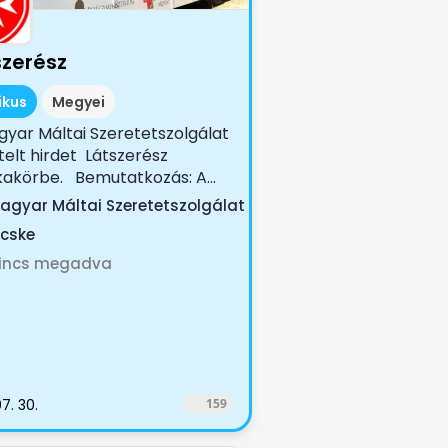
szerész
ikus
Megyei
yar Máltai Szeretetszolgálat
telt hirdet Látszerész
akörbe. Bemutatkozás: A...
agyar Máltai Szeretetszolgálat
icske
incs megadva
7. 30.
159