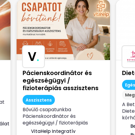
V
.
Pácienskoordinátor és
Die
egészségügyi /
Egé
fizioterápiás asszisztens
Meg
Asszisztens
at
A Be
Bővülő csapatunkba
Diete
Pácienskoordinátor és
kórhá
egészségügyi / fizioterápiás
álat
dietet
B
asszisztens munkatársat keresünk.
VitaHelp Integratív
B