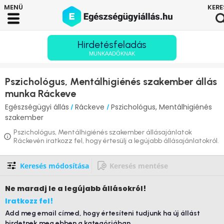
Hirdetésfeladás
MUNKAADÓKNAK
Pszichológus, Mentálhigiénés szakember állás
munka Ráckeve
Egészségügyi állás
Ráckeve
Pszichológus, Mentálhigiénés
/
/
szakember
Pszichológus, Mentálhigiénés szakember állásajánlatok
Ráckevén iratkozz fel, hogy értesülj a legújabb állásajánlatokról.
Keresés módosítása
Keresés mentése
Ne maradj le
a legújabb állásokról!
Iratkozz fel!
Add meg email címed, hogy értesíteni tudjunk ha új állást
hirdetnek meg ebben a kategóriában.