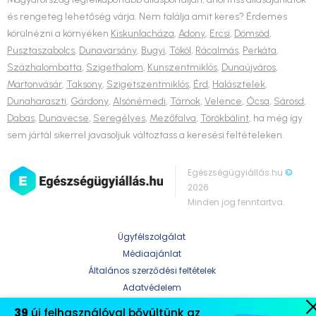
és rengeteg lehetőség várja. Nem találja amit keres? Érdemes
körülnézni a környéken
Kiskunlacháza
,
Adony
,
Ercsi
,
Dömsöd
,
Pusztaszabolcs
,
Dunavarsány
,
Bugyi
,
Tököl
,
Rácalmás
,
Perkáta
,
Százhalombatta
,
Szigethalom
,
Kunszentmiklós
,
Dunaújváros
,
Martonvásár
,
Taksony
,
Szigetszentmiklós
,
Érd
,
Halásztelek
,
Dunaharaszti
,
Gárdony
,
Alsónémedi
,
Tárnok
,
Velence
,
Ócsa
,
Sárosd
,
Dabas
,
Dunavecse
,
Seregélyes
,
Mezőfalva
,
Törökbálint
, ha még így
sem jártál sikerrel javasoljuk változtass a keresési feltételeken.
Egészségügyiállás.hu
©
2026
Minden jog fenntartva.
Ügyfélszolgálat
Médiaajánlat
Általános szerződési feltételek
Adatvédelem
39
új felhasználóval bővültünk az