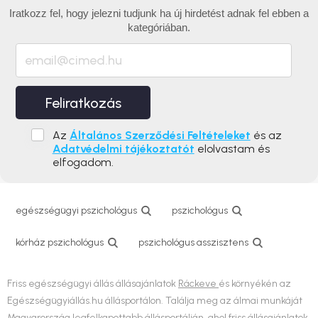
Iratkozz fel, hogy jelezni tudjunk ha új hirdetést adnak fel ebben a
kategóriában.
Feliratkozás
Az
Általános Szerződési Feltételeket
és az
Adatvédelmi tájékoztatót
elolvastam és
elfogadom.
egészségügyi pszichológus
pszichológus
kórház pszichológus
pszichológus asszisztens
Friss egészségügyi állás állásajánlatok
Ráckeve
és környékén az
Egészségügyiállás.hu állásportálon. Találja meg az álmai munkáját
Magyarország legfelkapottabb állásportálján, ahol friss állásajánlatok