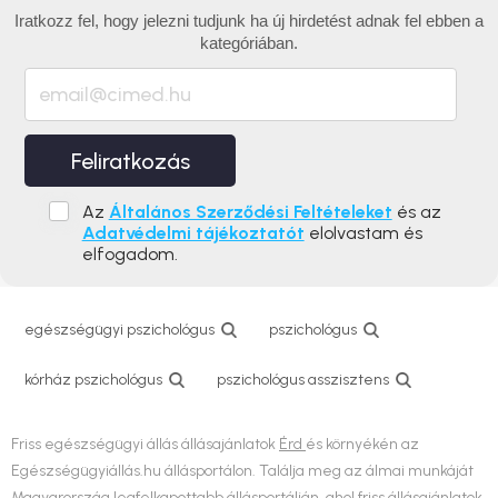
Iratkozz fel, hogy jelezni tudjunk ha új hirdetést adnak fel ebben a
kategóriában.
Feliratkozás
Az
Általános Szerződési Feltételeket
és az
Adatvédelmi tájékoztatót
elolvastam és
elfogadom.
egészségügyi pszichológus
pszichológus
kórház pszichológus
pszichológus asszisztens
Friss egészségügyi állás állásajánlatok
Érd
és környékén az
Egészségügyiállás.hu állásportálon. Találja meg az álmai munkáját
Magyarország legfelkapottabb állásportálján, ahol friss állásajánlatok