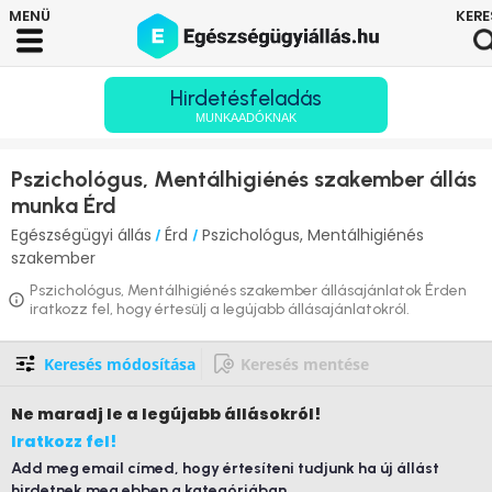
Hirdetésfeladás
MUNKAADÓKNAK
Pszichológus, Mentálhigiénés szakember állás
munka Érd
Egészségügyi állás
Érd
Pszichológus, Mentálhigiénés
/
/
szakember
Pszichológus, Mentálhigiénés szakember állásajánlatok Érden
iratkozz fel, hogy értesülj a legújabb állásajánlatokról.
Keresés módosítása
Keresés mentése
Ne maradj le
a legújabb állásokról!
Iratkozz fel!
Add meg email címed, hogy értesíteni tudjunk ha új állást
hirdetnek meg ebben a kategóriában.