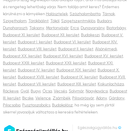
és rengeteg lehetőség várja. Nem találja amit keres? Érdemes
körülnézni a környéken
Halásztelek
,
Százhalombatta
,
Tárnok
,
Szigethalom
,
Törökbálint
,
Tököl
,
Szigetszentmiklós
,
Budaörs
,
Dunaharaszti
,
Taksony
,
Martonvásár
,
Ercsi
,
Dunavarsány
,
Biatorbágy
,
Budapest XI. kerület
,
Budapest XII. kerület
,
Budakeszi
,
Budapest V.
kerület
,
Budapest I. kerület
,
Budapest VI. kerület
,
Budapest XIV.
kerület
,
Budapest VIII. kerület
,
Budapest II. kerület
,
Alsónémedi
,
Budapest XX. kerület
,
Budapest XVI. kerület
,
Budapest XV. kerület
,
Budapest XXIII. kerület
,
Budapest XXII. kerület
,
Budapest XXI.
kerület
,
Budapest IV. kerület
,
Budapest XIX. kerület
,
Budapest X.
kerület
,
Budapest XVIII. kerület
,
Budapest IX. kerület
,
Budapest XVII.
kerület
,
Budapest VII. kerület
,
Budapest XIII. kerület
,
Kiskunlacháza
,
Ráckeve
,
Gyál
,
Bugyi
,
Ócsa
,
Vecsés
,
Solymár
,
Nagykovácsi
,
Budapest
III. kerület
,
Bicske
,
Velence
,
Zsámbék
,
Pilisvörösvár
,
Adony
,
Gárdony
,
Piliscsaba
,
Pusztaszabolcs
,
Budakalász
, ha még így sem jártál
sikerrel javasoljuk változtass a keresési feltételeken.
Egészségügyiállás.hu
©