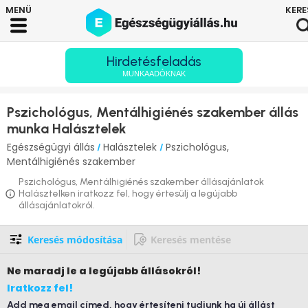
Hirdetésfeladás
MUNKAADÓKNAK
Pszichológus, Mentálhigiénés szakember állás
munka Halásztelek
Egészségügyi állás
Halásztelek
Pszichológus,
/
/
Mentálhigiénés szakember
Pszichológus, Mentálhigiénés szakember állásajánlatok
Halásztelken iratkozz fel, hogy értesülj a legújabb
állásajánlatokról.
Keresés módosítása
Keresés mentése
Ne maradj le
a legújabb állásokról!
Iratkozz fel!
Add meg email címed, hogy értesíteni tudjunk ha új állást