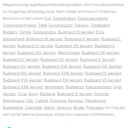
Magyarország legfelkapottabb állásportálján, ahol friss állásajánlatok
és rengeteg lehetőség várja. Nem találja amit keres? Érdemes
körülnézni a környéken
Érd
,
Szigethalom
,
Százhalombatta
,
Szigetszentmiklós
,
Tököl
,
Dunaharaszti
,
Taksony
,
Törökbálint
,
Budaörs
,
Tárnok
,
Dunavarsány
,
Budapest XI. kerület
,
Ercsi
,
Alsónémedi
,
Budapest XII. kerület
,
Budapest V. kerület
,
Budapest I.
kerület
,
Budapest VI. kerület
,
Budapest VIII. kerület
,
Budapest II.
kerület
,
Budapest XIV. kerület
,
Martonvásár
,
Budapest XIII. kerület
,
Budapest IV. kerület
,
Budapest XX. kerület
,
Budapest X. kerület
,
Budapest XV. kerület
,
Budapest XXII. kerület
,
Budapest XXI. kerület
,
Budapest XIX. kerület
,
Budapest XVIII. kerület
,
Budapest IX. kerület
,
Budapest XVII. kerület
,
Budapest XVI. kerület
,
Budapest VII. kerület
,
Budapest XXIII. kerület
,
Biatorbágy
,
Budakeszi
,
Kiskunlacháza
,
Gyál
,
Vecsés
,
Ócsa
,
Bugyi
,
Ráckeve
,
Budapest III. kerület
,
Solymár
,
Nagykovácsi
,
Üllő
,
Csömör
,
Kistarcsa
,
Kerepes
,
Pilisvörösvár
,
Budakalász
,
Zsámbék
,
Adony
,
Velence
,
Bicske
,
Piliscsaba
, ha még így
sem jártál sikerrel javasoljuk változtass a keresési feltételeken.