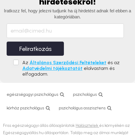
hirdetésekről!
Iratkozz fel, hogy jelezni tudjunk ha új hirdetést adnak fel ebben a
kategóriában.
Feliratkozás
Az
Általános Szerződési Feltételeket
és az
Adatvédelmi tájékoztatót
elolvastam és
elfogadom.
egészségügyi pszichológus
pszichológus
kórház pszichológus
pszichológus asszisztens
Friss egészségügyi állás állásajánlatok
Halásztelek
és környékén az
Egészségügyiállás.hu állásportálon. Találja meg az álmai munkáját