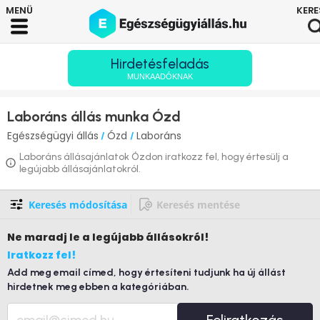
Hirdetésfeladás
MUNKAADÓKNAK
Laboráns állás munka Ózd
Egészségügyi állás
Ózd
Laboráns
/
/
Laboráns állásajánlatok Ózdon iratkozz fel, hogy értesülj a
legújabb állásajánlatokról.
Keresés módosítása
Keresés mentése
Ne maradj le
a legújabb állásokról!
Iratkozz fel!
Add meg email címed, hogy értesíteni tudjunk ha új állást
hirdetnek meg ebben a kategóriában.