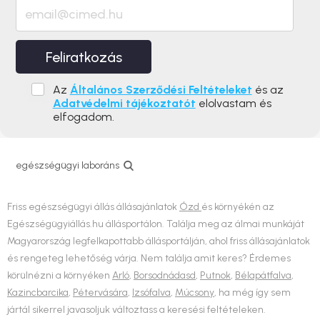
Feliratkozás
Az
Általános Szerződési Feltételeket
és az
Adatvédelmi tájékoztatót
elolvastam és
elfogadom.
egészségügyi laboráns
Friss egészségügyi állás állásajánlatok
Ózd
és környékén az
Egészségügyiállás.hu állásportálon. Találja meg az álmai munkáját
Magyarország legfelkapottabb állásportálján, ahol friss állásajánlatok
és rengeteg lehetőség várja. Nem találja amit keres? Érdemes
körülnézni a környéken
Arló
,
Borsodnádasd
,
Putnok
,
Bélapátfalva
,
Kazincbarcika
,
Pétervására
,
Izsófalva
,
Múcsony
, ha még így sem
jártál sikerrel javasoljuk változtass a keresési feltételeken.