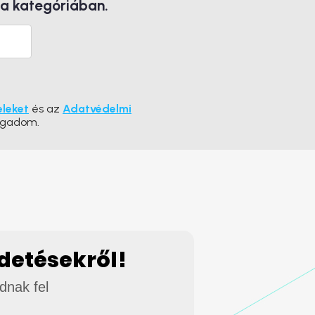
 a kategóriában.
eleket
és az
Adatvédelmi
ogadom.
rdetésekről!
adnak fel