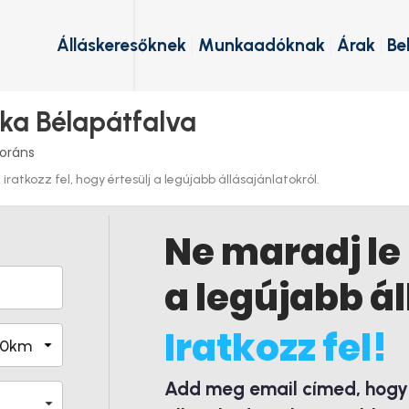
Álláskeresőknek
Munkaadóknak
Árak
Be
ka Bélapátfalva
oráns
ratkozz fel, hogy értesülj a legújabb állásajánlatokról.
Ne maradj le
a legújabb ál
Iratkozz fel!
Add meg email címed, hogy é