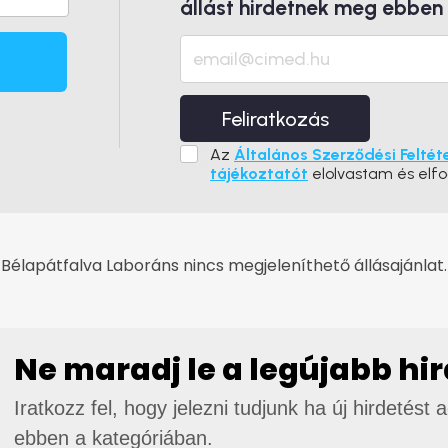
állást hirdetnek meg ebben
Feliratkozás
Az
Általános Szerződési Feltét
tájékoztatót
elolvastam és elf
Bélapátfalva Laboráns nincs megjeleníthető állásajánlat.
Ne maradj le a legújabb hi
Iratkozz fel, hogy jelezni tudjunk ha új hirdetést 
ebben a kategóriában.