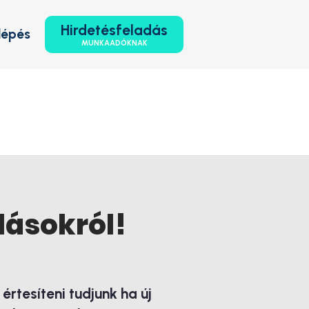
Hirdetésfeladás
lépés
MUNKAADÓKNAK
lásokról!
rtesíteni tudjunk ha új