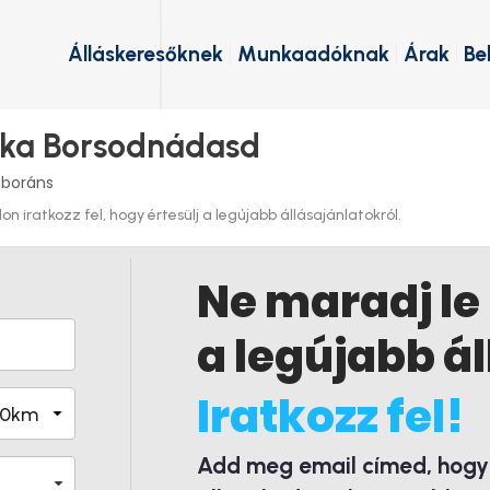
Álláskeresőknek
Munkaadóknak
Árak
Be
nka Borsodnádasd
aboráns
 iratkozz fel, hogy értesülj a legújabb állásajánlatokról.
Ne maradj le
a legújabb ál
Iratkozz fel!
Add meg email címed, hogy é