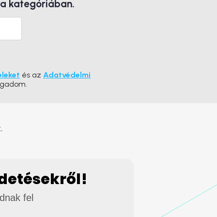
 a kategóriában.
eleket
és az
Adatvédelmi
ogadom.
.
rdetésekről!
adnak fel