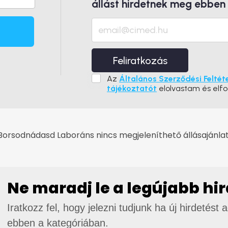
állást hirdetnek meg ebben
Feliratkozás
Az
Általános Szerződési Feltét
tájékoztatót
elolvastam és elf
Borsodnádasd Laboráns nincs megjeleníthető állásajánlat
Ne maradj le a legújabb hi
Iratkozz fel, hogy jelezni tudjunk ha új hirdetést 
ebben a kategóriában.