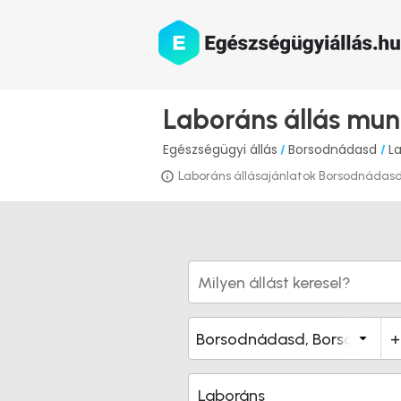
Laboráns állás mu
Egészségügyi állás
Borsodnádasd
L
/
/
Laboráns állásajánlatok Borsodnádasdon
Laboráns