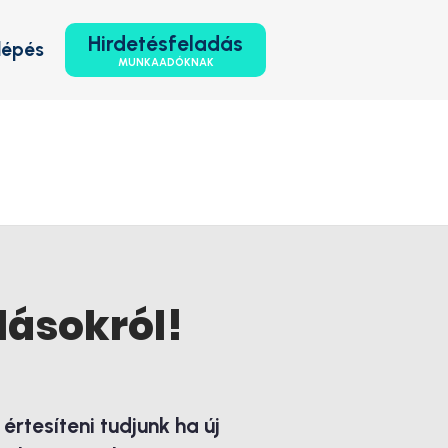
Hirdetésfeladás
lépés
MUNKAADÓKNAK
lásokról!
rtesíteni tudjunk ha új