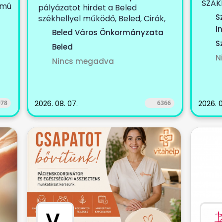
SZAK
ámú
pályázatot hirdet a Beled
KOLL
S
székhellyel működő, Beled, Cirák,
egy...
Dénesfa, Edve,...
I
Beled Város Önkormányzata
S
Beled
N
Nincs megadva
978
2026. 08. 07.
6366
2026. 0
V
.