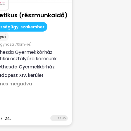
tetikus (részmunkaidő)
szségügyi szakember
yei
egyháza 70km-re)
thesda Gyermekkórház
tikai osztályára keresünk
zi tapasztalattal rendelkező
ethesda Gyermekkórház
ikus...
udapest XIV. kerület
incs megadva
7. 24.
1135