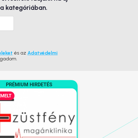
 a kategóriában.
eleket
és az
Adatvédelmi
ogadom.
PRÉMIUM HIRDETÉS
EMELT