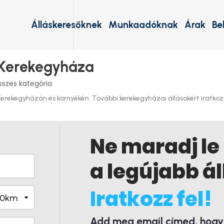
Álláskeresőknek
Munkaadóknak
Árak
Be
 Kerekegyháza
szes kategória
rekegyházán és környékén. További kerekegyházai állásokért iratkozz 
Ne maradj le
a legújabb ál
Iratkozz fel!
Add meg email címed, hogy é