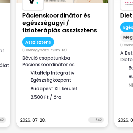
Pácienskoordinátor és
Die
egészségügyi /
Egé
fizioterápiás asszisztens
Meg
Asszisztens
(Kerek
at
(Kerekegyháza 72km-re)
A Be
Bővülő csapatunkba
Diete
Pácienskoordinátor és
álat
kórhá
B
egészségügyi / fizioterápiás
dietet
VitaHelp Integratív
B
asszisztens munkatársat keresünk.
Egészségközpont
...
N
Budapest XII. kerület
2.500 Ft / óra
42
2026. 07. 28.
542
2026. 0