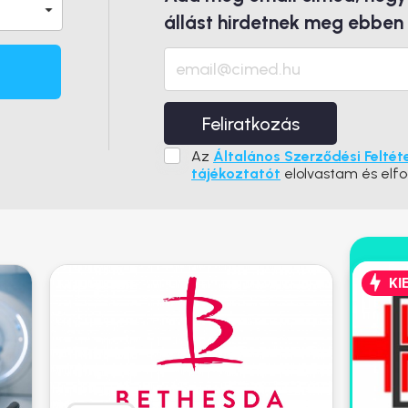
állást hirdetnek meg ebben
Feliratkozás
Az
Általános Szerződési Feltét
tájékoztatót
elolvastam és elf
KI