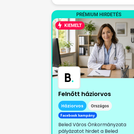
PRÉMIUM HIRDETÉS
KIEMELT
B
.
Felnőtt háziorvos
Háziorvos
Országos
Facebook kampány
Beled Város Önkormányzata
pályázatot hirdet a Beled