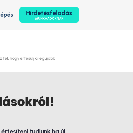
Hirdetésfeladás
lépés
MUNKAADÓKNAK
fel, hogy értesülj a legújabb
lásokról!
rtesíteni tudjunk ha új