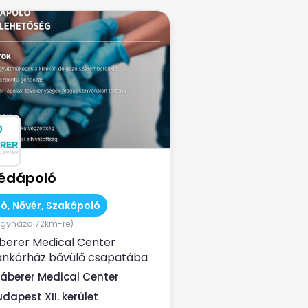
édápoló
ó, Nővér, Szakápoló
egyháza 72km-re)
berer Medical Center
nkórház bővülő csapatába
 új munkatársat – segédápoló
áberer Medical Center
körbe! ...
udapest XII. kerület