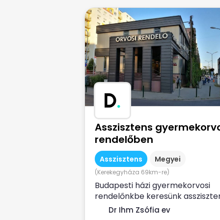
D
.
Asszisztens gyermekorvo
rendelőben
Asszisztens
Megyei
(Kerekegyháza 69km-re)
Budapesti házi gyermekorvosi
rendelőnkbe keresünk assziszte
határozott idejű
Dr Ihm Zsófia ev
munkaszerződéssel. Ha...