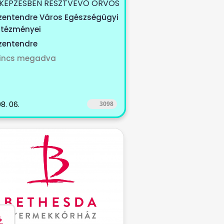
KÉPZESBEN RÉSZTVEVŐ ORVOS
ÉGÁT KERESÜNK Szeretnél
zentendre Város Egészségügyi
ntézményei
zentendre
incs megadva
8. 06.
3098