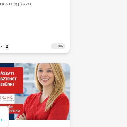
incs megadva
7. 16.
842
.