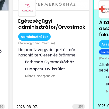
Egészségügyi
Ált
adminisztrátor/Orvosírnok
ass
fók
Adminisztrátor
(Kerekegyháza 70km-re)
Ass
Ha precíz vagy, dolgoztál már
ó
Face
hasonló területen és örömmel
(Kere
járulnál hozzá mindennapi
)
Bethesda Gyermekkórház
Által
munkáddal a...
Budapest XIV. kerület
sebés
kerül
Nincs megadva
E
keres
B
N
2026. 0
90
2026. 08. 07.
251