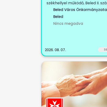
székhellyel működő, Beled II. sz
körzetet, Cirák...
Beled Város Önkormányzata
Beled
Nincs megadva
2026. 08. 07.
5