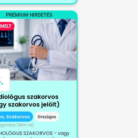
PRÉMIUM HIRDETÉS
EMELT
S
.
diológus szakorvos
y szakorvos jelölt)
os, Szakorvos
Országos
egyháza 72km-re)
IOLÓGUS SZAKORVOS - vagy