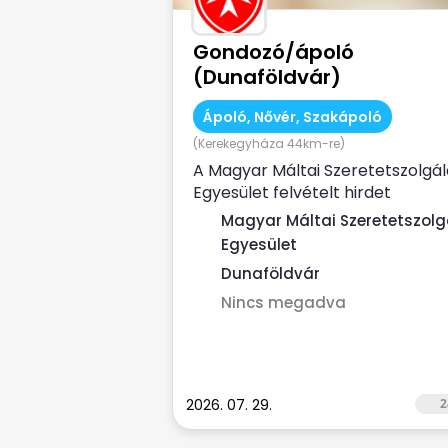
Gondozó/ápoló
(Dunaföldvár)
Ápoló, Nővér, Szakápoló
(Kerekegyháza 44km-re)
A Magyar Máltai Szeretetszolgál
Egyesület felvételt hirdet
Gondozó/ápoló munkakörbe. ...
Magyar Máltai Szeretetszolg
Egyesület
Dunaföldvár
Nincs megadva
2026. 07. 29.
2