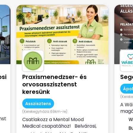
si
Praxismenedzser- és
Seg
orvosasszisztenst
Ápol
keresünk
(Kerek
Asszisztens
A Wá
magá
(Kerekegyháza 69km-re)
keres
nst
Csatlakozz a Mental Mood
W
munka
Medical csapatához! Belvárosi,
B
folyamatosan bővülő pszichiátriai,...