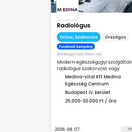
Radiológus
Orvos, Szakorvos
Országos
Facebook kampány
(Kerekegyháza 69km-re)
Modern egészségügyi szolgáltat
radiológus szakorvost vagy
rezidenset (liscenec vizsga után
Medina-vital Kft Medina
keres Rendelési...
Egészség Centrum
Budapest IV. kerület
25.000-30.000 Ft / óra
2026. 08. 07.
39