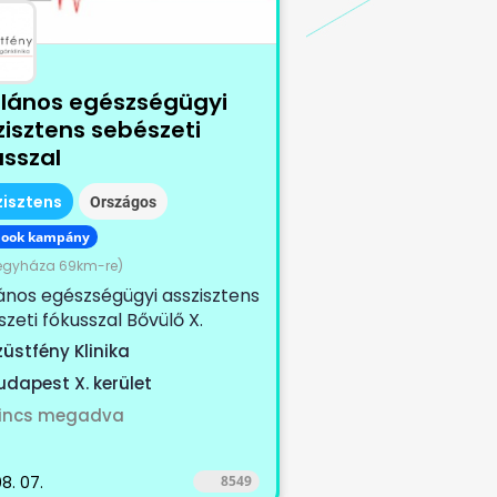
alános egészségügyi
zisztens sebészeti
usszal
zisztens
Országos
book kampány
kegyháza 69km-re)
ános egészségügyi asszisztens
zeti fókusszal Bővülő X.
eti magánklinikánkra
züstfény Klinika
ünk...
udapest X. kerület
incs megadva
8. 07.
8549