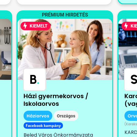
PRÉMIUM HIRDETÉS
KIEMELT
KI
B
.
Házi gyermekorvos /
Kar
Iskolaorvos
(vag
Háziorvos
Orv
Országos
(Kerek
Facebook kampány
KARD
Beled Város Önkormányzata