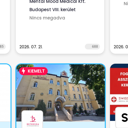
Mental Mood Medical Kft.
N
Budapest VIII. kerület
Nincs megadva
85
2026. 07. 21.
688
2026. 0
KIEMELT
S