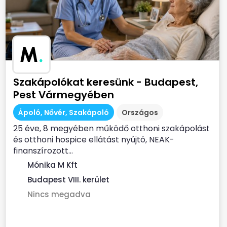
M
.
Szakápolókat keresünk - Budapest,
Pest Vármegyében
Ápoló, Nővér, Szakápoló
Országos
25 éve, 8 megyében működő otthoni szakápolást
és otthoni hospice ellátást nyújtó, NEAK-
finanszírozott...
Mónika M Kft
Budapest VIII. kerület
Nincs megadva