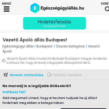
Hirdetésfeladás
MUNKAADÓKNAK
Vezető Ápoló állás Budapest
Egészségügyi állás
Budapest
Összes kategória
Vezető
/
/
/
Ápoló
Vezető Ápoló állás munka hirdetések Budapest megye területén
iratkozz fel, hogy értesülj a legújabb állásajánlatokról.
Keresés módosítása
Keresés mentése
Ne maradj le
a legújabb állásokról!
Iratkozz fel!
Add meg email címed, hogy értesíteni tudjunk ha új állást
hirdetnek meg ebben a kategóriában.