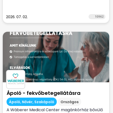
2026. 07. 02.
10962
Ápoló - fekvőbetegellátásra
Ápoló, Nővér, Szakápoló
Országos
A Wáberer Medical Center magánkórház bővülő