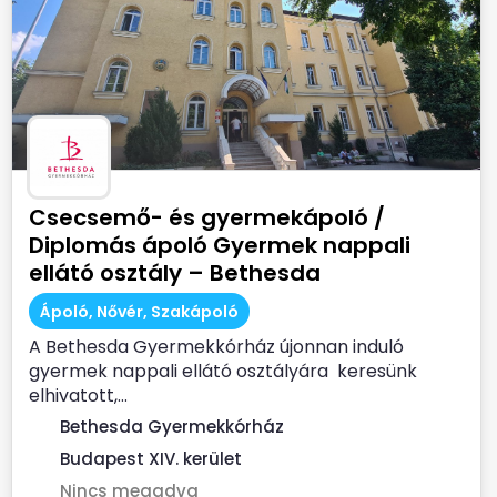
Csecsemő- és gyermekápoló /
Diplomás ápoló Gyermek nappali
ellátó osztály – Bethesda
Gyermekkórház
Ápoló, Nővér, Szakápoló
A Bethesda Gyermekkórház újonnan induló
gyermek nappali ellátó osztályára keresünk
elhivatott,...
Bethesda Gyermekkórház
Budapest XIV. kerület
Nincs megadva