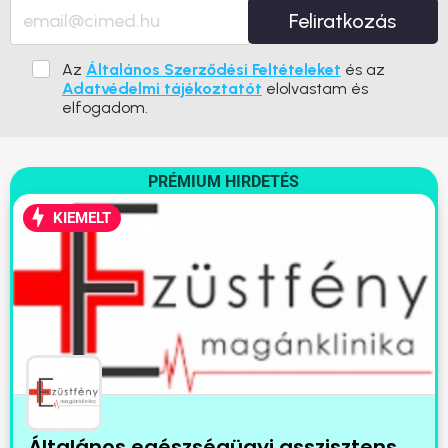
Feliratkozás
Az
Általános Szerződési Feltételeket
és az
Adatvédelmi tájékoztatót
elolvastam és
elfogadom.
PRÉMIUM HIRDETÉS
KIEMELT
Általános egészségügyi asszisztens