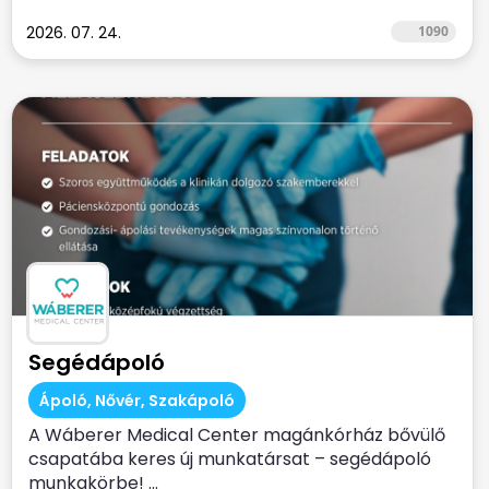
2026. 07. 24.
1090
Segédápoló
Ápoló, Nővér, Szakápoló
A Wáberer Medical Center magánkórház bővülő
csapatába keres új munkatársat – segédápoló
munkakörbe! ...