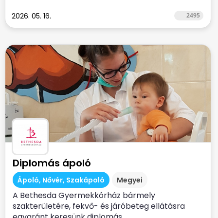
2026. 05. 16.
2495
Diplomás ápoló
Ápoló, Nővér, Szakápoló
Megyei
A Bethesda Gyermekkórház bármely
szakterületére, fekvő- és járóbeteg ellátásra
egyaránt keresünk diplomás...