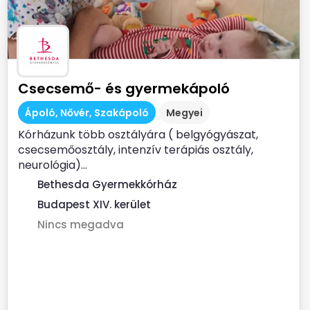
Csecsemő- és gyermekápoló
Ápoló, Nővér, Szakápoló
Megyei
Kórházunk több osztályára ( belgyógyászat,
csecsemőosztály, intenzív terápiás osztály,
neurológia)...
Bethesda Gyermekkórház
Budapest XIV. kerület
Nincs megadva