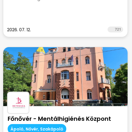
2026. 07. 12.
721
Főnővér - Mentálhigiénés Központ
Ápoló, Nővér, Szakápoló