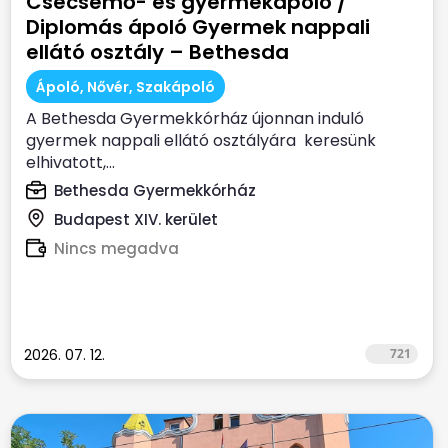
Csecsemő- és gyermekápoló /
Diplomás ápoló Gyermek nappali
ellátó osztály – Bethesda
Gyermekkórház
Ápoló, Nővér, Szakápoló
A Bethesda Gyermekkórház újonnan induló
gyermek nappali ellátó osztályára keresünk
elhivatott,...
Bethesda Gyermekkórház
Budapest XIV. kerület
Nincs megadva
2026. 07. 12.
721