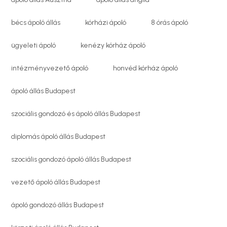
bécs ápoló állás
kórházi ápoló
8 órás ápoló
ügyeleti ápoló
kenézy kórház ápoló
intézményvezető ápoló
honvéd kórház ápoló
ápoló állás Budapest
szociális gondozó és ápoló állás Budapest
diplomás ápoló állás Budapest
szociális gondozó ápoló állás Budapest
vezető ápoló állás Budapest
ápoló gondozó állás Budapest