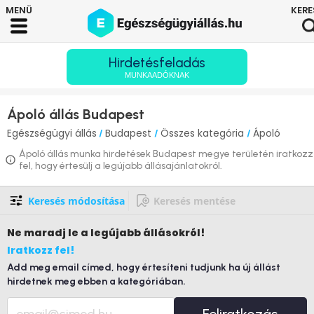
Hirdetésfeladás
MUNKAADÓKNAK
Ápoló állás Budapest
Egészségügyi állás
Budapest
Összes kategória
Ápoló
/
/
/
Ápoló állás munka hirdetések Budapest megye területén iratkozz
fel, hogy értesülj a legújabb állásajánlatokról.
Keresés módosítása
Keresés mentése
Ne maradj le
a legújabb állásokról!
Iratkozz fel!
Add meg email címed, hogy értesíteni tudjunk ha új állást
hirdetnek meg ebben a kategóriában.