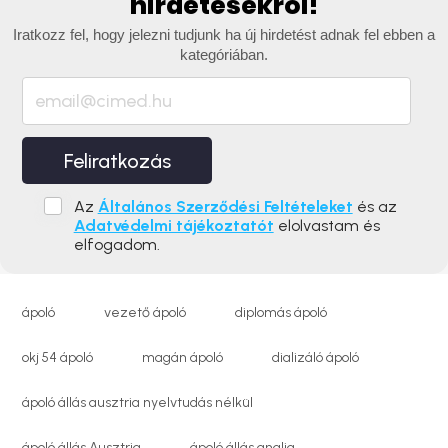
hirdetésekről!
Iratkozz fel, hogy jelezni tudjunk ha új hirdetést adnak fel ebben a
kategóriában.
Feliratkozás
Az
Általános Szerződési Feltételeket
és az
Adatvédelmi tájékoztatót
elolvastam és
elfogadom.
ápoló
vezető ápoló
diplomás ápoló
okj 54 ápoló
magán ápoló
dializáló ápoló
ápoló állás ausztria nyelvtudás nélkül
ápoló állás Ausztria
ápoló állás anglia