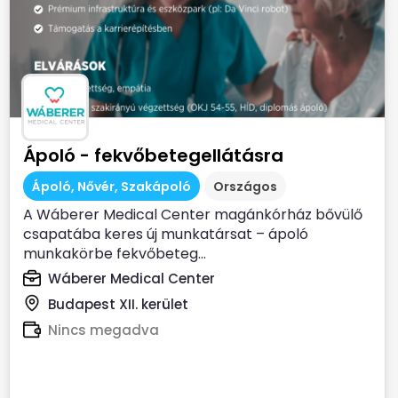
Ápoló - fekvőbetegellátásra
Ápoló, Nővér, Szakápoló
Országos
A Wáberer Medical Center magánkórház bővülő
csapatába keres új munkatársat – ápoló
munkakörbe fekvőbeteg...
Wáberer Medical Center
Budapest XII. kerület
Nincs megadva