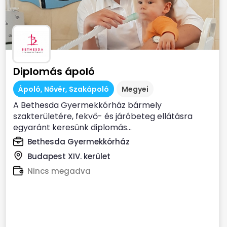
Diplomás ápoló
Ápoló, Nővér, Szakápoló
Megyei
A Bethesda Gyermekkórház bármely
szakterületére, fekvő- és járóbeteg ellátásra
egyaránt keresünk diplomás...
Bethesda Gyermekkórház
Budapest XIV. kerület
Nincs megadva