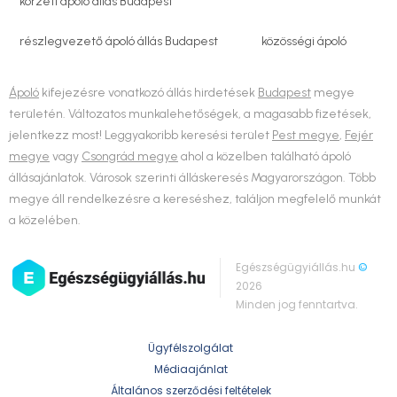
körzeti ápoló állás Budapest
részlegvezető ápoló állás Budapest
közösségi ápoló
Ápoló
kifejezésre vonatkozó állás hirdetések
Budapest
megye
területén. Változatos munkalehetőségek, a magasabb fizetések,
jelentkezz most! Leggyakoribb keresési terület
Pest megye
,
Fejér
megye
vagy
Csongrád megye
ahol a közelben található ápoló
állásajánlatok. Városok szerinti álláskeresés Magyarországon. Több
megye áll rendelkezésre a kereséshez, találjon megfelelő munkát
a közelében.
Egészségügyiállás.hu
©
2026
Minden jog fenntartva.
Ügyfélszolgálat
Médiaajánlat
Általános szerződési feltételek