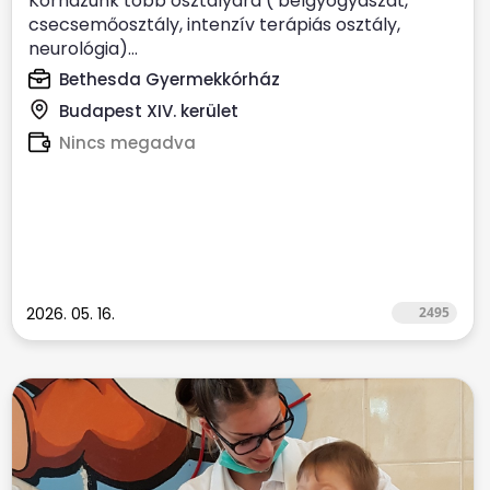
Kórházunk több osztályára ( belgyógyászat,
csecsemőosztály, intenzív terápiás osztály,
neurológia)...
Bethesda Gyermekkórház
Budapest XIV. kerület
Nincs megadva
2026. 05. 16.
2495