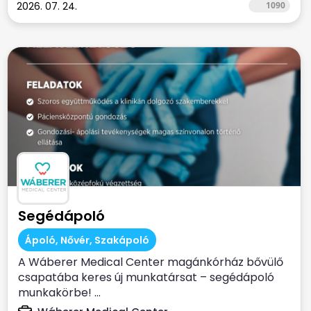
2026. 07. 24.
1090
Segédápoló
Ápoló, Nővér, Szakápoló
A Wáberer Medical Center magánkórház bővülő
csapatába keres új munkatársat – segédápoló
munkakörbe! ...