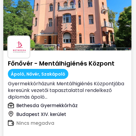
Főnővér - Mentálhigiénés Központ
Ápoló, Nővér, Szakápoló
Gyermekkórházunk Mentálhigiénés Központjába
keresünk vezetői tapasztalattal rendelkező
diplomás ápoló...
Bethesda Gyermekkórház
Budapest XIV. kerület
Nincs megadva