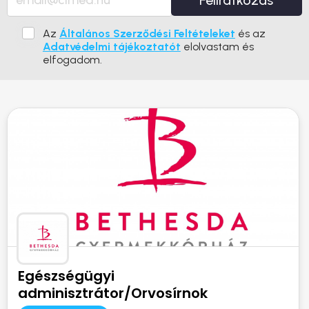
Feliratkozás
Az
Általános Szerződési Feltételeket
és az
Adatvédelmi tájékoztatót
elolvastam és
elfogadom.
Egészségügyi
adminisztrátor/Orvosírnok