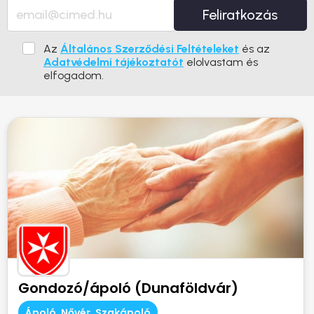
Feliratkozás
Az
Általános Szerződési Feltételeket
és az
Adatvédelmi tájékoztatót
elolvastam és
elfogadom.
Gondozó/ápoló (Dunaföldvár)
Ápoló, Nővér, Szakápoló