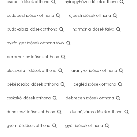
csepeli idősek otthona
nyíregyháza idősek otthona
budapest idősek otthona
újpesti idősek otthona
budakalász idősek otthona
harmónia idősek falva
nyírfaliget idősek otthona tököl
peremarton idősek otthona
alacskai úti idősek otthona
aranykor idősek otthona
békéscsaba idősek otthona
cegléd idősek otthona
csókakő idősek otthona
debrecen idősek otthona
dunakeszi idősek otthona
dunaújváros idősek otthona
gyömrő idősek otthona
győr idősek otthona