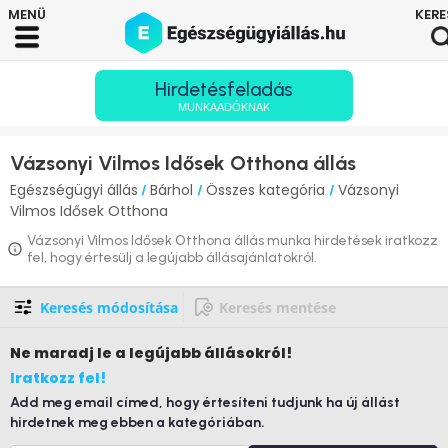
Hirdetésfeladás
MUNKAADÓKNAK
Vázsonyi Vilmos Idősek Otthona állás
Egészségügyi állás
Bárhol
Összes kategória
Vázsonyi
/
/
/
Vilmos Idősek Otthona
Vázsonyi Vilmos Idősek Otthona állás munka hirdetések iratkozz
fel, hogy értesülj a legújabb állásajánlatokról.
Keresés módosítása
Keresés mentése
Ne maradj le
a legújabb állásokról!
Iratkozz fel!
Add meg email címed, hogy értesíteni tudjunk ha új állást
hirdetnek meg ebben a kategóriában.