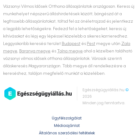
Vázsonyi Vilmos Idősek Otthona állásajánlatok országosan. Keress új
munkahelyet népszerű álláshirdetések között, böngészd át a
legfrissebb állásajánlatokat, töltsd fel az önéletrajzod és jelentkezz
a legjobb lehetőségekre. Fedezd fel a lehetőségeket, keress új
kihívásokat és lépj egy lépéssel közelebb a sikeres karrieredhez.
Leggyakoribb keresési terület
Budapest
és
Pest
megye után
Zala
megye
,
Baranya megye
és
Tolna megye
ahol a közelben található
vázsonyi vilmos idősek otthona állásajánlatok. Városok szerinti
álláskeresés Magyarországon. Több megye áll rendelkezésre a
kereséshez, találjon megfelelő munkát a közelében.
Egészségügyiállás.hu
©
2026
Minden jog fenntartva.
Ügyfélszolgálat
Médiaajánlat
Általános szerződési feltételek