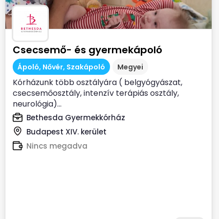
Csecsemő- és gyermekápoló
Ápoló, Nővér, Szakápoló
Megyei
Kórházunk több osztályára ( belgyógyászat,
csecsemőosztály, intenzív terápiás osztály,
neurológia)...
Bethesda Gyermekkórház
Budapest XIV. kerület
Nincs megadva