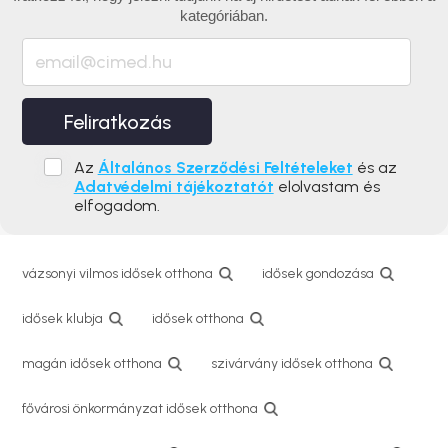
kategóriában.
Feliratkozás
Az
Általános Szerződési Feltételeket
és az
Adatvédelmi tájékoztatót
elolvastam és
elfogadom.
vázsonyi vilmos idősek otthona
idősek gondozása
idősek klubja
idősek otthona
magán idősek otthona
szivárvány idősek otthona
fővárosi önkormányzat idősek otthona