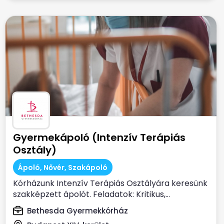
Gyermekápoló (Intenzív Terápiás
Osztály)
Ápoló, Nővér, Szakápoló
Kórházunk Intenzív Terápiás Osztályára keresünk
szakképzett ápolót. Feladatok: Kritikus,...
Bethesda Gyermekkórház