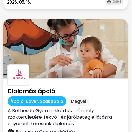
2026. 05. 16.
2491
Diplomás ápoló
Ápoló, Nővér, Szakápoló
Megyei
A Bethesda Gyermekkórház bármely
szakterületére, fekvő- és járóbeteg ellátásra
egyaránt keresünk diplomás...
Bethesda Gyermekkórház