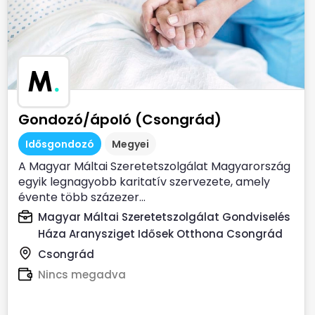
M
.
Gondozó/ápoló (Csongrád)
Idősgondozó
Megyei
A Magyar Máltai Szeretetszolgálat Magyarország
egyik legnagyobb karitatív szervezete, amely
évente több százezer...
Magyar Máltai Szeretetszolgálat Gondviselés
Háza Aranysziget Idősek Otthona Csongrád
Csongrád
Nincs megadva