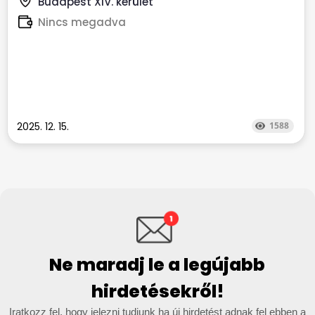
Budapest XIV. kerület
Nincs megadva
2025. 12. 15.
1588
Ne maradj le a legújabb
hirdetésekről!
Iratkozz fel, hogy jelezni tudjunk ha új hirdetést adnak fel ebben a