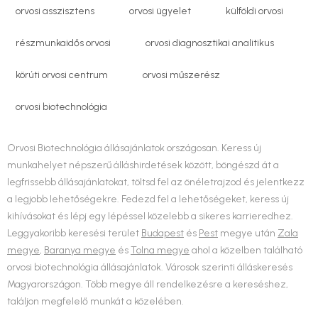
orvosi asszisztens
orvosi ügyelet
külföldi orvosi
részmunkaidős orvosi
orvosi diagnosztikai analitikus
körúti orvosi centrum
orvosi műszerész
orvosi biotechnológia
Orvosi Biotechnológia állásajánlatok országosan. Keress új
munkahelyet népszerű álláshirdetések között, böngészd át a
legfrissebb állásajánlatokat, töltsd fel az önéletrajzod és jelentkezz
a legjobb lehetőségekre. Fedezd fel a lehetőségeket, keress új
kihívásokat és lépj egy lépéssel közelebb a sikeres karrieredhez.
Leggyakoribb keresési terület
Budapest
és
Pest
megye után
Zala
megye
,
Baranya megye
és
Tolna megye
ahol a közelben található
orvosi biotechnológia állásajánlatok. Városok szerinti álláskeresés
Magyarországon. Több megye áll rendelkezésre a kereséshez,
találjon megfelelő munkát a közelében.