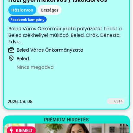
Háziorvos
Országos
Facebook kampány
Beled Város Önkormányzata pályázatot hirdet a
Beled székhellyel működő, Beled, Cirák, Dénesfa,
Edve,...
Beled Város Önkormányzata
Beled
Nincs megadva
2026. 08. 08.
6514
PRÉMIUM HIRDETÉS
KIEMELT