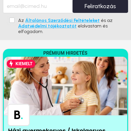
Feliratkozás
Az
Általános Szerződési Feltételeket
és az
Adatvédelmi tájékoztatót
elolvastam és
elfogadom.
PRÉMIUM HIRDETÉS
KIEMELT
B
.
Házi gyermekorvos / Iskolaorvos