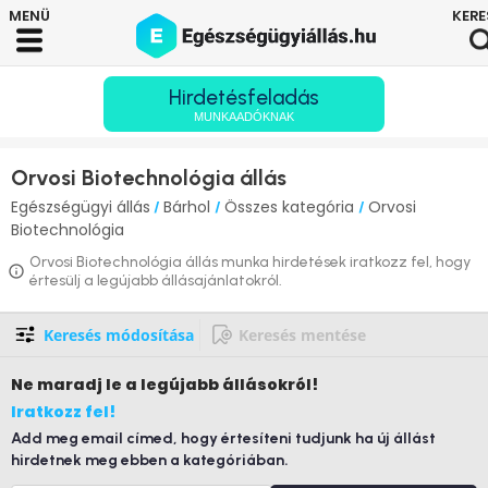
Hirdetésfeladás
MUNKAADÓKNAK
Orvosi Biotechnológia állás
Egészségügyi állás
Bárhol
Összes kategória
Orvosi
/
/
/
Biotechnológia
Orvosi Biotechnológia állás munka hirdetések iratkozz fel, hogy
értesülj a legújabb állásajánlatokról.
Keresés módosítása
Keresés mentése
Ne maradj le
a legújabb állásokról!
Iratkozz fel!
Add meg email címed, hogy értesíteni tudjunk ha új állást
hirdetnek meg ebben a kategóriában.