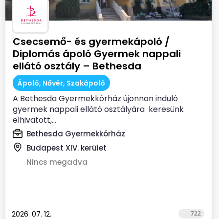
Csecsemő- és gyermekápoló /
Diplomás ápoló Gyermek nappali
ellátó osztály – Bethesda
Gyermekkórház
Ápoló, Nővér, Szakápoló
A Bethesda Gyermekkórház újonnan induló
gyermek nappali ellátó osztályára keresünk
elhivatott,...
Bethesda Gyermekkórház
Budapest XIV. kerület
Nincs megadva
2026. 07. 12.
722