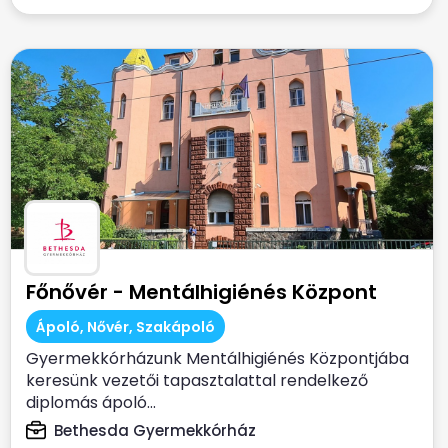
Főnővér - Mentálhigiénés Központ
Ápoló, Nővér, Szakápoló
Gyermekkórházunk Mentálhigiénés Központjába
keresünk vezetői tapasztalattal rendelkező
diplomás ápoló...
Bethesda Gyermekkórház