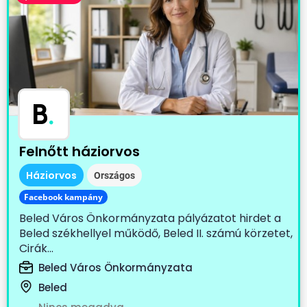
B
.
Felnőtt háziorvos
Háziorvos
Országos
Facebook kampány
Beled Város Önkormányzata pályázatot hirdet a
Beled székhellyel működő, Beled II. számú körzetet,
Cirák...
Beled Város Önkormányzata
Beled