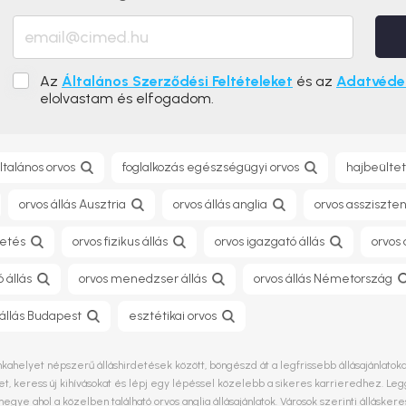
Az
Általános Szerződési Feltételeket
és az
Adatvédel
elolvastam és elfogadom.
ltalános orvos
foglalkozás egészségügyi orvos
hajbeültet
orvos állás Ausztria
orvos állás anglia
orvos assziszten
zetés
orvos fizikus állás
orvos igazgató állás
orvos 
 állás
orvos menedzser állás
orvos állás Németország
 állás Budapest
esztétikai orvos
nkahelyet népszerű álláshirdetések között, böngészd át a legfrissebb állásajánlatoka
, keress új kihívásokat és lépj egy lépéssel közelebb a sikeres karrieredhez. Le
 megye
ahol a közelben található orvos anglia állásajánlatok. Városok szerinti állás