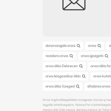
donorvizsgáló orvos
orvos
á
rezidens orvos
orvos igazgató
orvos állás Debrecen
orvos állás fi
orvos közgazdász állás
orvos kutató
orvos állás Szeged
általános orvos
Orvos Anglia állásajánlatok országosan. Keress új mu
legjobb lehetőségekre. Fedezd fel a lehetőségeket
megye után
Zala megye
,
Baranya megye
és
Tolna