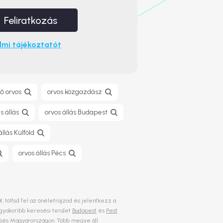
Feliratkozás
mi tájékoztatót
ő orvos
orvos közgazdász
s állás
orvos állás Budapest
állás Külföld
orvos állás Pécs
t, töltsd fel az önéletrajzod és jelentkezz a
ggyakoribb keresési terület
Budapest
és
Pest
keresés Magyarországon. Több megye áll