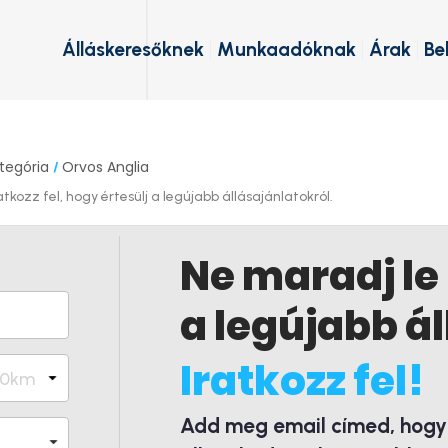
Álláskeresőknek
Munkaadóknak
Árak
Be
tegória
Orvos Anglia
/
tkozz fel, hogy értesülj a legújabb állásajánlatokról.
Ne maradj le
a legújabb ál
Iratkozz fel!
Add meg email címed, hogy é