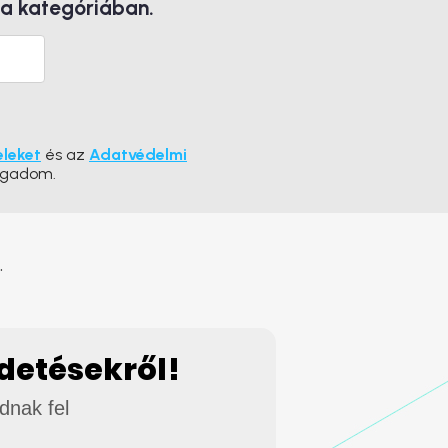
 a kategóriában.
eleket
és az
Adatvédelmi
ogadom.
.
rdetésekről!
adnak fel