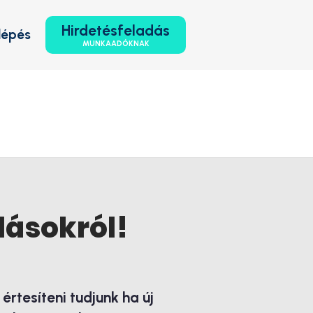
Hirdetésfeladás
lépés
MUNKAADÓKNAK
lásokról!
rtesíteni tudjunk ha új