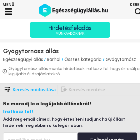
Hirdetésfeladás
MUNKAADÓKNAK
Gyógytornász állás
Egészségügyi állás
Bárhol
Összes kategória
Gyógytornász
/
/
/
Gyógytornász állás munka hirdetések iratkozz fel, hogy értesülj a
legújabb állásajánlatokról.
Keresés módosítása
Keresés mentése
Ne maradj le
a legújabb állásokról!
Iratkozz fel!
Add meg email címed, hogy értesíteni tudjunk ha új állást
hirdetnek meg ebben a kategóriában.