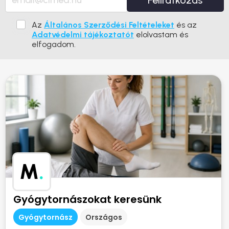
Feliratkozás
Az
Általános Szerződési Feltételeket
és az
Adatvédelmi tájékoztatót
elolvastam és
elfogadom.
M
.
Gyógytornászokat keresünk
Gyógytornász
Országos