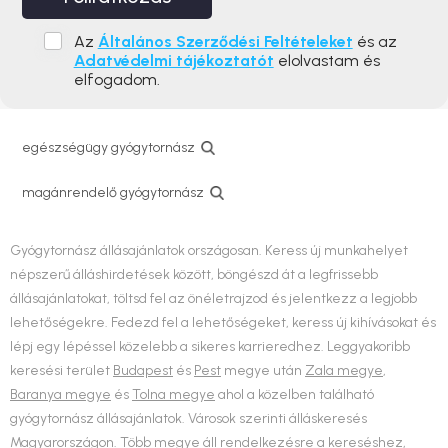
Az
Általános Szerződési Feltételeket
és az
Adatvédelmi tájékoztatót
elolvastam és
elfogadom.
egészségügy gyógytornász
magánrendelő gyógytornász
Gyógytornász állásajánlatok országosan. Keress új munkahelyet
népszerű álláshirdetések között, böngészd át a legfrissebb
állásajánlatokat, töltsd fel az önéletrajzod és jelentkezz a legjobb
lehetőségekre. Fedezd fel a lehetőségeket, keress új kihívásokat és
lépj egy lépéssel közelebb a sikeres karrieredhez. Leggyakoribb
keresési terület
Budapest
és
Pest
megye után
Zala megye
,
Baranya megye
és
Tolna megye
ahol a közelben található
gyógytornász állásajánlatok. Városok szerinti álláskeresés
Magyarországon. Több megye áll rendelkezésre a kereséshez,