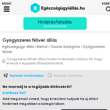
Hirdetésfeladás
MUNKAADÓKNAK
Gyógyszeres Nővér állás
Egészségügyi állás
Bárhol
Összes kategória
Gyógyszeres
/
/
/
Nővér
Gyógyszeres Nővér állás munka hirdetések iratkozz fel, hogy
értesülj a legújabb állásajánlatokról.
Keresés módosítása
Keresés mentése
Ne maradj le
a legújabb állásokról!
Iratkozz fel!
Add meg email címed, hogy értesíteni tudjunk ha új állást
hirdetnek meg ebben a kategóriában.