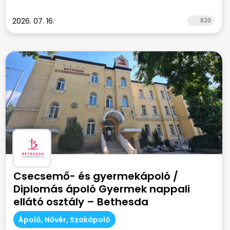
2026. 07. 16.
820
Csecsemő- és gyermekápoló /
Diplomás ápoló Gyermek nappali
ellátó osztály – Bethesda
Gyermekkórház
Ápoló, Nővér, Szakápoló