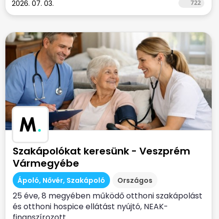
2026. 07. 03.
722
M
.
Szakápolókat keresünk - Veszprém
Vármegyébe
Ápoló, Nővér, Szakápoló
Országos
25 éve, 8 megyében működő otthoni szakápolást
és otthoni hospice ellátást nyújtó, NEAK-
finanszírozott...