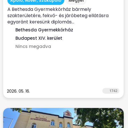
Ápoló, Nővér, Szakápoló
Megyei
A Bethesda Gyermekkórház bármely
szakterületére, fekvő- és járóbeteg ellátásra
egyaránt keresünk diplomás...
Bethesda Gyermekkórház
Budapest XIV. kerület
Nincs megadva
2026. 05. 16.
1742