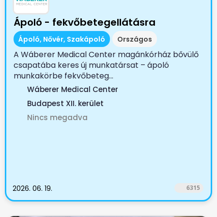
Ápoló - fekvőbetegellátásra
Ápoló, Nővér, Szakápoló
Országos
A Wáberer Medical Center magánkórház bővülő
csapatába keres új munkatársat – ápoló
munkakörbe fekvőbeteg...
Wáberer Medical Center
Budapest XII. kerület
Nincs megadva
2026. 06. 19.
6315