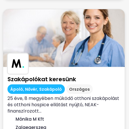
M
.
Szakápolókat keresünk
Ápoló, Nővér, Szakápoló
Országos
25 éve, 8 megyében működő otthoni szakápolást
és otthoni hospice ellátást nyújtó, NEAK-
finanszírozott...
Mónika M Kft
Zalaegerszeg