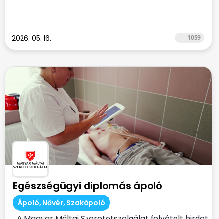
2026. 05. 16.
1059
Egészségügyi diplomás ápoló
Ápoló, Nővér, Szakápoló
A Magyar Máltai Szeretetszolgálat felvételt hirdet