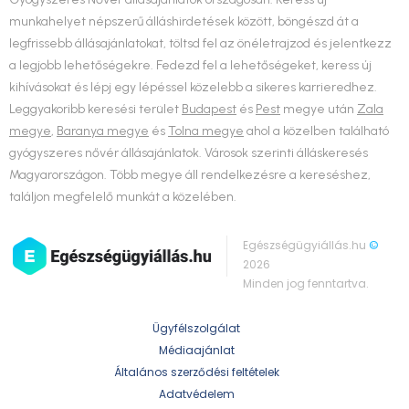
munkahelyet népszerű álláshirdetések között, böngészd át a
legfrissebb állásajánlatokat, töltsd fel az önéletrajzod és jelentkezz
a legjobb lehetőségekre. Fedezd fel a lehetőségeket, keress új
kihívásokat és lépj egy lépéssel közelebb a sikeres karrieredhez.
Leggyakoribb keresési terület
Budapest
és
Pest
megye után
Zala
megye
,
Baranya megye
és
Tolna megye
ahol a közelben található
gyógyszeres nővér állásajánlatok. Városok szerinti álláskeresés
Magyarországon. Több megye áll rendelkezésre a kereséshez,
találjon megfelelő munkát a közelében.
Egészségügyiállás.hu
©
2026
Minden jog fenntartva.
Ügyfélszolgálat
Médiaajánlat
Általános szerződési feltételek
Adatvédelem