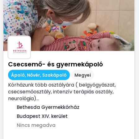
Csecsemő- és gyermekápoló
Ápoló, Nővér, Szakápoló
Megyei
Kórházunk több osztályára ( belgyógyászat,
csecsemőosztály, intenzív terápiás osztály,
neurológia)...
Bethesda Gyermekkórház
Budapest XIV. kerület
Nincs megadva