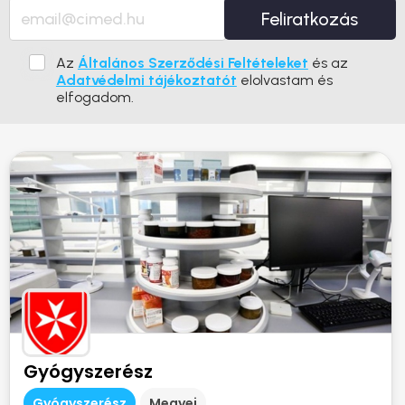
Feliratkozás
Az
Általános Szerződési Feltételeket
és az
Adatvédelmi tájékoztatót
elolvastam és
elfogadom.
Gyógyszerész
Gyógyszerész
Megyei