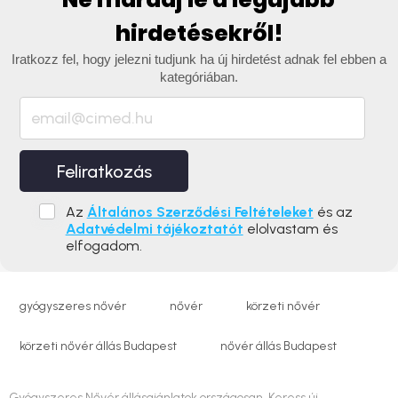
hirdetésekről!
Iratkozz fel, hogy jelezni tudjunk ha új hirdetést adnak fel ebben a
kategóriában.
Feliratkozás
Az
Általános Szerződési Feltételeket
és az
Adatvédelmi tájékoztatót
elolvastam és
elfogadom.
gyógyszeres nővér
nővér
körzeti nővér
körzeti nővér állás Budapest
nővér állás Budapest
Gyógyszeres Nővér állásajánlatok országosan. Keress új