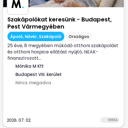
M
.
Szakápolókat keresünk - Budapest,
Pest Vármegyében
Ápoló, Nővér, Szakápoló
Országos
25 éve, 8 megyében működő otthoni szakápolást
és otthoni hospice ellátást nyújtó, NEAK-
finanszírozott...
Mónika M Kft
Budapest VIII. kerület
Nincs megadva
2026. 07. 02.
10954