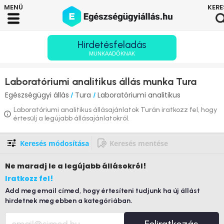
Hirdetésfeladás
MUNKAADÓKNAK
Laboratóriumi analitikus állás munka Tura
Egészségügyi állás
Tura
Laboratóriumi analitikus
/
/
Laboratóriumi analitikus állásajánlatok Turán iratkozz fel, hogy
értesülj a legújabb állásajánlatokról.
Keresés módosítása
Keresés mentése
Ne maradj le
a legújabb állásokról!
Iratkozz fel!
Add meg email címed, hogy értesíteni tudjunk ha új állást
hirdetnek meg ebben a kategóriában.