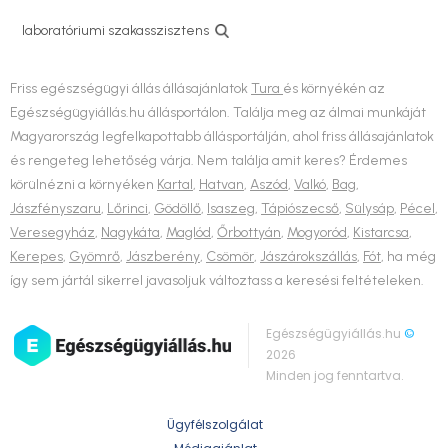
laboratóriumi szakasszisztens
Friss egészségügyi állás állásajánlatok
Tura
és környékén az
Egészségügyiállás.hu állásportálon. Találja meg az álmai munkáját
Magyarország legfelkapottabb állásportálján, ahol friss állásajánlatok
és rengeteg lehetőség várja. Nem találja amit keres? Érdemes
körülnézni a környéken
Kartal
,
Hatvan
,
Aszód
,
Valkó
,
Bag
,
Jászfényszaru
,
Lőrinci
,
Gödöllő
,
Isaszeg
,
Tápiószecső
,
Sülysáp
,
Pécel
,
Veresegyház
,
Nagykáta
,
Maglód
,
Őrbottyán
,
Mogyoród
,
Kistarcsa
,
Kerepes
,
Gyömrő
,
Jászberény
,
Csömör
,
Jászárokszállás
,
Fót
, ha még
így sem jártál sikerrel javasoljuk változtass a keresési feltételeken.
Egészségügyiállás.hu
©
2026
Minden jog fenntartva.
Ügyfélszolgálat