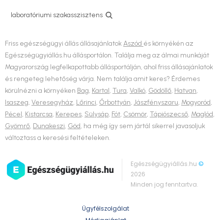
laboratóriumi szakasszisztens
Friss egészségügyi állás állásajánlatok
Aszód
és környékén az
Egészségügyiállás.hu állásportálon. Találja meg az álmai munkáját
Magyarország legfelkapottabb állásportálján, ahol friss állásajánlatok
és rengeteg lehetőség várja. Nem találja amit keres? Érdemes
körülnézni a környéken
Bag
,
Kartal
,
Tura
,
Valkó
,
Gödöllő
,
Hatvan
,
Isaszeg
,
Veresegyház
,
Lőrinci
,
Őrbottyán
,
Jászfényszaru
,
Mogyoród
,
Pécel
,
Kistarcsa
,
Kerepes
,
Sülysáp
,
Fót
,
Csömör
,
Tápiószecső
,
Maglód
,
Gyömrő
,
Dunakeszi
,
Göd
, ha még így sem jártál sikerrel javasoljuk
változtass a keresési feltételeken.
Egészségügyiállás.hu
©
2026
Minden jog fenntartva.
Ügyfélszolgálat