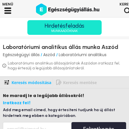
Hirdetésfeladás
MUNKAADÓKNAK
Laboratóriumi analitikus állás munka Aszód
Egészségügyi állás
Aszód
Laboratóriumi analitikus
/
/
Laboratóriumi analitikus állásajánlatok Aszódon iratkozz fel,
hogy értesülj a legújabb állásajánlatokról.
Keresés módosítása
Keresés mentése
Ne maradj le
a legújabb állásokról!
Iratkozz fel!
Add meg email címed, hogy értesíteni tudjunk ha új állást
hirdetnek meg ebben a kategóriában.