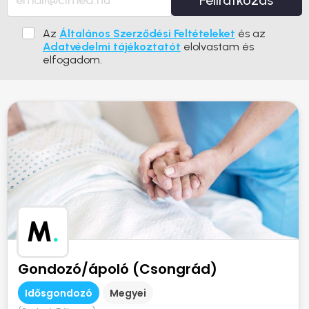
Feliratkozás
Az
Általános Szerződési Feltételeket
és az
Adatvédelmi tájékoztatót
elolvastam és
elfogadom.
M
.
Gondozó/ápoló (Csongrád)
Idősgondozó
Megyei