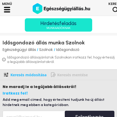
Hirdetésfeladás
MUNKAADÓKNAK
Idősgondozó állás munka Szolnok
Egészségügyi állás
Szolnok
Idősgondozó
/
/
Idősgondozó állásajánlatok Szolnokon iratkozz fel, hogy értesülj
a legújabb állásajánlatokról.
Keresés módosítása
Keresés mentése
Ne maradj le
a legújabb állásokról!
Iratkozz fel!
Add meg email címed, hogy értesíteni tudjunk ha új állást
hirdetnek meg ebben a kategóriában.