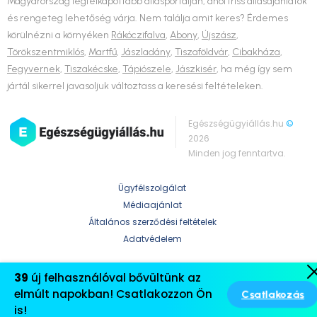
Magyarország legfelkapottabb állásportálján, ahol friss állásajánlatok
és rengeteg lehetőség várja. Nem találja amit keres? Érdemes
körülnézni a környéken
Rákóczifalva
,
Abony
,
Újszász
,
Törökszentmiklós
,
Martfű
,
Jászladány
,
Tiszaföldvár
,
Cibakháza
,
Fegyvernek
,
Tiszakécske
,
Tápiószele
,
Jászkisér
, ha még így sem
jártál sikerrel javasoljuk változtass a keresési feltételeken.
Egészségügyiállás.hu
©
2026
Minden jog fenntartva.
Ügyfélszolgálat
Médiaajánlat
Általános szerződési feltételek
Adatvédelem
39
új felhasználóval bővültünk az
elmúlt napokban! Csatlakozzon Ön
Csatlakozás
is!