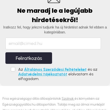
Ne maradj le a legújabb
hirdetésekről!
Iratkozz fel, hogy jelezni tudjunk ha új hirdetést adnak fel ebben a
kategóriában.
Feliratkozás
Az
Általános Szerződési Feltételeket
és az
Adatvédelmi tájékoztatót
elolvastam és
elfogadom.
Friss egészségügyi állás állásajánlatok
Szolnok
és környékén az
Egészségügyiállás.hu állásportálon. Találja meg az álmai munkáját