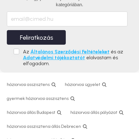
kategóriában.
Feliratkozás
Az
Általános Szerződési Feltételeket
és az
Adatvédelmi tájékoztatót
elolvastam és
elfogadom.
háziorvosi asszisztens
háziorvosi ügyelet
gyermek háziorvosi asszisztens
háziorvosi állás Budapest
háziorvosi állás pályázat
háziorvosi asszisztensi állás Debrecen