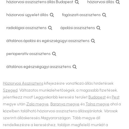
háziorvosi asszisztens állás Budapest
háziorvosi állás
háziorvosi ügyelet állás
fogászati asszisztens
radiológiai asszisztens
ápolási asszisztens
általános ápolási és egészségügyi asszisztens
perioperatív asszisztens
általános egészségügyi asszisztens
Háziorvosi Asszisztens
kifejezésre vonatkozó állás hirdetések
Szeged
. Változatos munkalehetőségek, a magasabb fizetések,
jelentkezz most! Leggyakoribb keresési terület
Budapest
és
Pest
megye után
Zala megye
,
Baranya megye
és
Tolna megye
ahol a
közelben található háziorvosi asszisztens állásajánlatok. Városok
szerinti álláskeresés Magyarországon. Több megye áll
rendelkezésre a kereséshez, találjon megfelelő munkát a