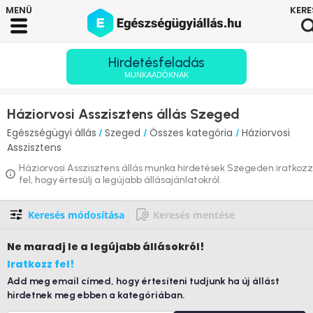
Hirdetésfeladás
MUNKAADÓKNAK
Háziorvosi Asszisztens állás Szeged
Egészségügyi állás
Szeged
Összes kategória
Háziorvosi
/
/
/
Asszisztens
Háziorvosi Asszisztens állás munka hirdetések Szegeden iratkozz
fel, hogy értesülj a legújabb állásajánlatokról.
Keresés módosítása
Keresés mentése
Ne maradj le
a legújabb állásokról!
Iratkozz fel!
Add meg email címed, hogy értesíteni tudjunk ha új állást
hirdetnek meg ebben a kategóriában.