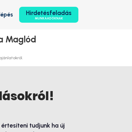
Hirdetésfeladás
lépés
MUNKAADÓKNAK
ka Maglód
ajánlatokról.
lásokról!
rtesíteni tudjunk ha új