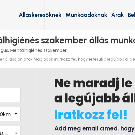
Álláskeresőknek
Munkaadóknak
Árak
Be
álhigiénés szakember állás mun
ógus, Mentálhigiénés szakember
 állásajánlatok Maglódon iratkozz fel, hogy értesülj a legújabb állás
Ne maradj le
a legújabb ál
Iratkozz fel!
Add meg email címed, hogy é
Pszichológus, Mentálhigiénés szakember