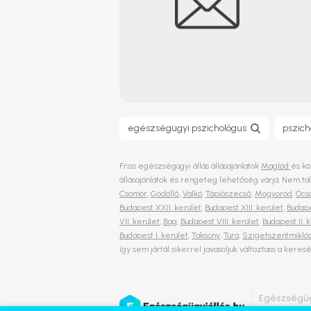
egészségügyi pszichológus
pszich
Friss egészségügyi állás állásajánlatok
Maglód
és kö
állásajánlatok és rengeteg lehetőség várja. Nem t
Csömör
,
Gödöllő
,
Valkó
,
Tápiószecső
,
Mogyoród
,
Ócs
Budapest XXII. kerület
,
Budapest XIII. kerület
,
Budape
VII. kerület
,
Bag
,
Budapest VIII. kerület
,
Budapest II. 
Budapest I. kerület
,
Taksony
,
Tura
,
Szigetszentmikló
így sem jártál sikerrel javasoljuk változtass a keres
Egészségüg