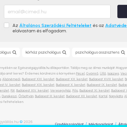
Az
Általános Szerződési Feltételeket
és az
Adatvédel
elolvastam és elfogadom.
ológus
kórház pszichológus
pszichológus asszisztens
rnyékén az Egészségügyiállás.hu állásportálon. Találja meg az álmai munkáját Magyaror
alálja amit keres? Érdemes körülnézni a környéken
Pécel
,
Gyömrő
,
Üllő
,
Isaszeg
,
Vec
a
,
Alsónémedi
,
Budapest XXI. kerület
,
Budapest XX. kerület
,
Budapest XVIII. kerület
,
B
st IV. kerület
,
Budapest XIX. kerület
,
Budapest X. kerület
,
Budapest IX. kerület
,
Budap
kerület
,
Fót
,
Budapest XIV. kerület
,
Veresegyház
,
Pilis
,
Budapest XI. kerület
,
Budapest V
s
,
Dunakeszi
,
Őrbottyán
,
Budapest III. kerület
,
Budapest XII. kerület
,
Kartal
,
Nagykáta
,
A
ési feltételeken.
yiállás.hu
©
2026
Ügyfélszolgálat
Médiaajánlat
Álta
/
/