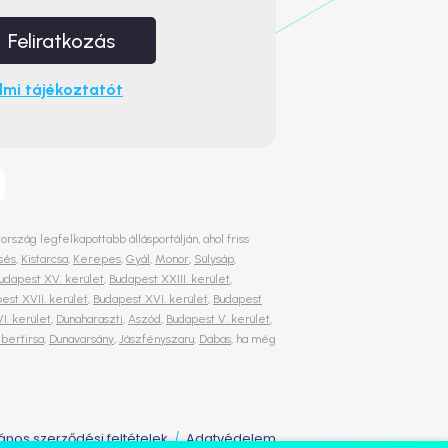
Feliratkozás
mi tájékoztatót
szág legfelkapottabb állásportálján, ahol friss
sés
,
Kistarcsa
,
Kerepes
,
Gyál
,
Monor
,
Sülysáp
,
udapest XV. kerület
,
Budapest XXIII. kerület
,
est XVII. kerület
,
Budapest XVI. kerület
,
Budapest
I. kerület
,
Dunaharaszti
,
Aszód
,
Budapest V. kerület
,
lbertirsa
,
Dunavarsány
,
Jászfényszaru
,
Dabas
, ha még
lános szerződési feltételek
Adatvédelem
/