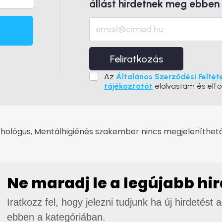
állást hirdetnek meg ebben
Feliratkozás
Az
Általános Szerződési Feltét
tájékoztatót
elolvastam és elf
hológus, Mentálhigiénés szakember nincs megjeleníthető 
Ne maradj le a legújabb hi
Iratkozz fel, hogy jelezni tudjunk ha új hirdetést 
ebben a kategóriában.