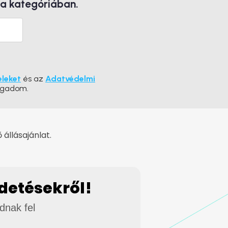
 a kategóriában.
eleket
és az
Adatvédelmi
ogadom.
állásajánlat.
rdetésekről!
adnak fel