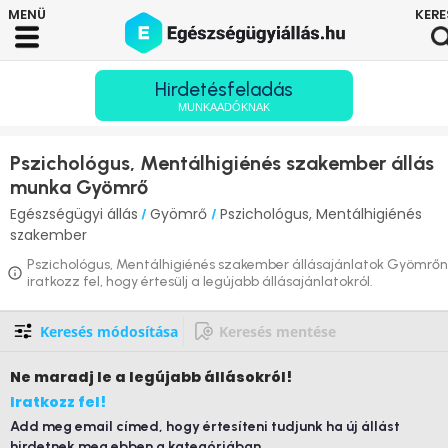
Hirdetésfeladás
MUNKAADÓKNAK
Pszichológus, Mentálhigiénés szakember állás
munka Gyömrő
Egészségügyi állás
Gyömrő
Pszichológus, Mentálhigiénés
/
/
szakember
Pszichológus, Mentálhigiénés szakember állásajánlatok Gyömrőn
iratkozz fel, hogy értesülj a legújabb állásajánlatokról.
Keresés módosítása
Keresés mentése
Ne maradj le
a legújabb állásokról!
Iratkozz fel!
Add meg email címed, hogy értesíteni tudjunk ha új állást
hirdetnek meg ebben a kategóriában.