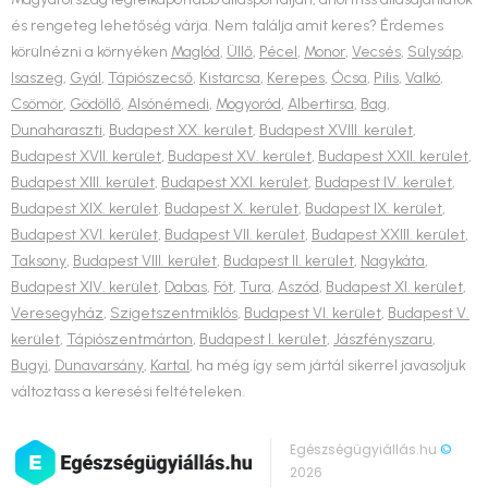
és rengeteg lehetőség várja. Nem találja amit keres? Érdemes
körülnézni a környéken
Maglód
,
Üllő
,
Pécel
,
Monor
,
Vecsés
,
Sülysáp
,
Isaszeg
,
Gyál
,
Tápiószecső
,
Kistarcsa
,
Kerepes
,
Ócsa
,
Pilis
,
Valkó
,
Csömör
,
Gödöllő
,
Alsónémedi
,
Mogyoród
,
Albertirsa
,
Bag
,
Dunaharaszti
,
Budapest XX. kerület
,
Budapest XVIII. kerület
,
Budapest XVII. kerület
,
Budapest XV. kerület
,
Budapest XXII. kerület
,
Budapest XIII. kerület
,
Budapest XXI. kerület
,
Budapest IV. kerület
,
Budapest XIX. kerület
,
Budapest X. kerület
,
Budapest IX. kerület
,
Budapest XVI. kerület
,
Budapest VII. kerület
,
Budapest XXIII. kerület
,
Taksony
,
Budapest VIII. kerület
,
Budapest II. kerület
,
Nagykáta
,
Budapest XIV. kerület
,
Dabas
,
Fót
,
Tura
,
Aszód
,
Budapest XI. kerület
,
Veresegyház
,
Szigetszentmiklós
,
Budapest VI. kerület
,
Budapest V.
kerület
,
Tápiószentmárton
,
Budapest I. kerület
,
Jászfényszaru
,
Bugyi
,
Dunavarsány
,
Kartal
, ha még így sem jártál sikerrel javasoljuk
változtass a keresési feltételeken.
Egészségügyiállás.hu
©
2026