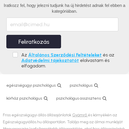
Iratkozz fel, hogy jelezni tudjunk ha új hirdetést adnak fel ebben a
kategóriában.
Feliratkozás
Az
Általános Szerződési Feltételeket
és az
Adatvédelmi tájékoztatót
elolvastam és
elfogadom.
egészségügyi pszichológus
pszichológus
kórház pszichológus
pszichológus asszisztens
Friss egészségügyi állás állásajánlatok
Gyömrő
és környékén az
Egészségügyiállás.hu állásportálon. Találja meg az álmai munkáját
Magyarország legfelkapottabb állásportálján, ahol friss állásajánlatok