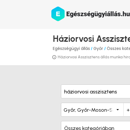
Háziorvosi Assziszt
Egészségügyi állás
Győr
Összes kat
/
/
Háziorvosi Asszisztens állás munka hird
Összes kategóriában