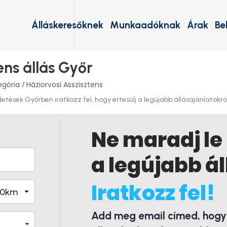
Álláskeresőknek
Munkaadóknak
Árak
Be
ens állás Győr
egória
Háziorvosi Asszisztens
/
etések Győrben iratkozz fel, hogy értesülj a legújabb állásajánlatokról
Ne maradj le
a legújabb ál
Iratkozz fel!
Add meg email címed, hogy é