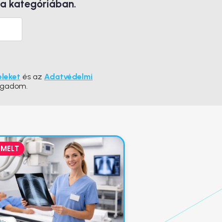
 a kategóriában.
eleket
és az
Adatvédelmi
ogadom.
EMELT