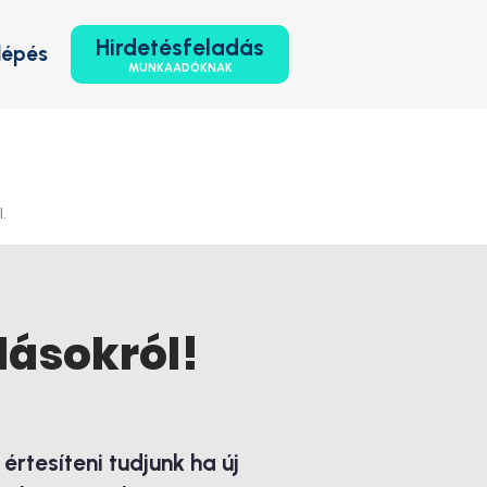
Hirdetésfeladás
lépés
MUNKAADÓKNAK
.
lásokról!
rtesíteni tudjunk ha új