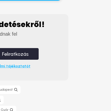
rdetésekről!
adnak fel
Feliratkozás
mi tájékoztatót
 Budapest
s Győr