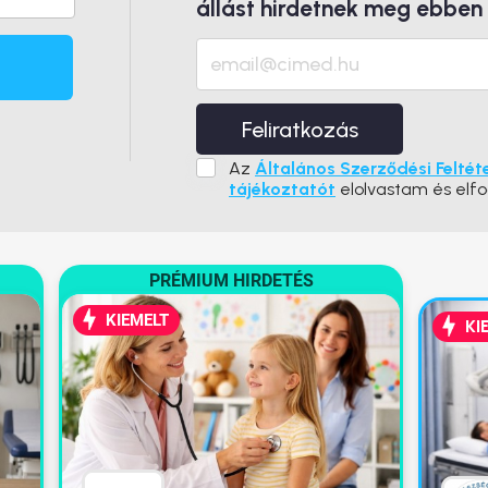
állást hirdetnek meg ebben
Feliratkozás
Az
Általános Szerződési Feltét
tájékoztatót
elolvastam és elf
PRÉMIUM HIRDETÉS
KIEMELT
KI