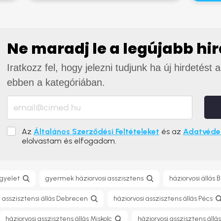
Ne maradj le a legújabb hi
Iratkozz fel, hogy jelezni tudjunk ha új hirdetést 
ebben a kategóriában.
Az
Általános Szerződési Feltételeket
és az
Adatvédel
elolvastam és elfogadom.
ügyelet
gyermek háziorvosi asszisztens
háziorvosi állás
i asszisztensi állás Debrecen
háziorvosi asszisztens állás Pécs
háziorvosi asszisztens állás Miskolc
háziorvosi asszisztens állá