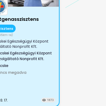
tgenasszisztens
zisztens
65km-re)
skei Egészségügyi Központ
áltató Nonprofit Kft.
enasszisztenst keres Az...
icskei Egészségügyi Központ
zolgáltató Nonprofit Kft.
icske
incs megadva
3. 17.
1873