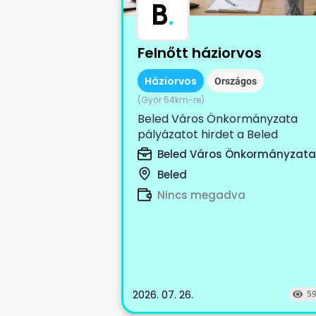
B
.
Felnőtt háziorvos
Háziorvos
Országos
(Győr 54km-re)
Beled Város Önkormányzata
pályázatot hirdet a Beled
székhellyel működő, Beled II. sz
Beled Város Önkormányzata
körzetet, Cirák...
Beled
Nincs megadva
2026. 07. 26.
5