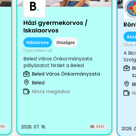
B
.
Házi gyermekorvos /
Rön
Iskolaorvos
Ass
Háziorvos
Országos
(Győr 
(Győr 54km-re)
A Bic
Beled Város Önkormányzata
Szolg
ámú
pályázatot hirdet a Beled
Röntg
B
székhellyel működő, Beled, Cirák,
Beled Város Önkormányzata
S
Dénesfa, Edve,...
Beled
B
Nincs megadva
N
958
2026. 07. 16.
6341
2026. 0