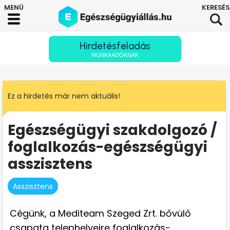
Hirdetésfeladás
MUNKAADÓKNAK
Ez a hirdetés már nem aktuális!
Egészségügyi szakdolgozó /
foglalkozás-egészségügyi
asszisztens
Asszisztens
Cégünk, a Mediteam Szeged Zrt. bővülő
csapata telephelyeire foglalkozás-