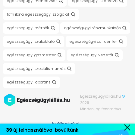
egészségügyi menedzser
egészségügyi szervező
tóth ilona egészségügyi szolgálat
egészségügyi mérnök
egészségügyi részmunkaidős
egészségügyi szakoktató
egészségügyi call center
egészségügyi gázmester
egészségügyi vezetői
egészségügyi szociális munkás
egészségügyi laboráns
Egészségügyiállás.hu
©
2026
Minden jog fenntartva.
Ügyfélszolgálat
39
új felhasználóval bővültünk
Médiaajánlat