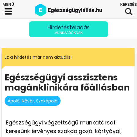
Hirdetésfeladás
MUNKAADÓKNAK
Ez a hirdetés már nem aktuális!
Egészségügyi asszisztens
magánklinikára főállásban
Ápoló, Nővér, Szakápoló
Egészségügyi végzettségű munkatársat
keresünk érvényes szakdolgozói kártyával,