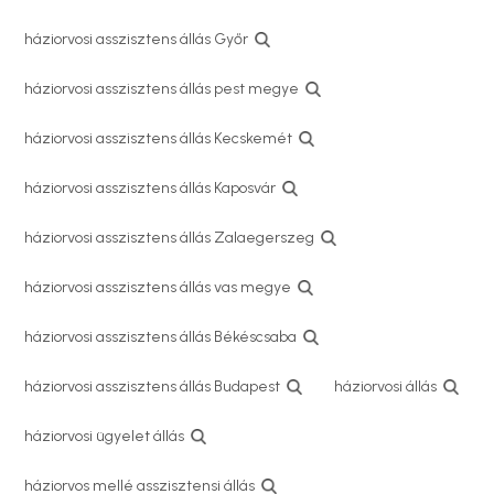
háziorvosi asszisztens állás Győr
háziorvosi asszisztens állás pest megye
háziorvosi asszisztens állás Kecskemét
háziorvosi asszisztens állás Kaposvár
háziorvosi asszisztens állás Zalaegerszeg
háziorvosi asszisztens állás vas megye
háziorvosi asszisztens állás Békéscsaba
háziorvosi asszisztens állás Budapest
háziorvosi állás
háziorvosi ügyelet állás
háziorvos mellé asszisztensi állás