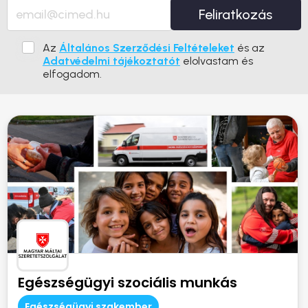
Feliratkozás
Az
Általános Szerződési Feltételeket
és az
Adatvédelmi tájékoztatót
elolvastam és
elfogadom.
Egészségügyi szociális munkás
Egészségügyi szakember