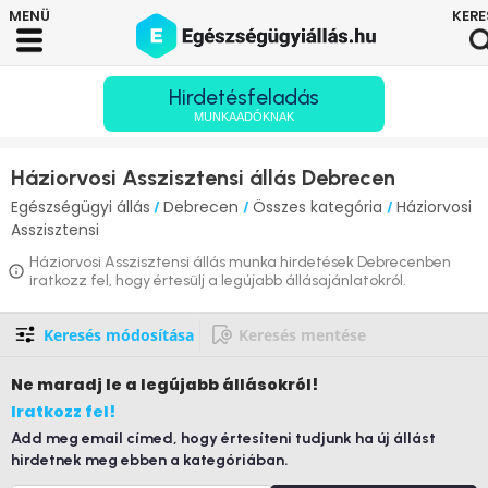
Hirdetésfeladás
MUNKAADÓKNAK
Háziorvosi Asszisztensi állás Debrecen
Egészségügyi állás
Debrecen
Összes kategória
Háziorvosi
/
/
/
Asszisztensi
Háziorvosi Asszisztensi állás munka hirdetések Debrecenben
iratkozz fel, hogy értesülj a legújabb állásajánlatokról.
Keresés módosítása
Keresés mentése
Ne maradj le
a legújabb állásokról!
Iratkozz fel!
Add meg email címed, hogy értesíteni tudjunk ha új állást
hirdetnek meg ebben a kategóriában.