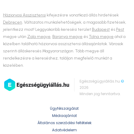
Háziorvosi Asszisztensi
kifejezésre vonatkozó állás hirdetések
Debrecen
. Változatos munkalehetőségek, a magasabb fizetések,
jelentkezz most! Leggyakoribb keresési terület
Budapest
és
Pest
megye után
Zala megye
,
Baranya megye
és
Tolna megye
ahol a
közelben található háziorvosi asszisztensi állásajánlatok. Városok
szerinti álláskeresés Magyarországon. Több megye áll
rendelkezésre a kereséshez, találjon megfelelő munkát a
közelében.
Egészségügyiállás.hu
©
2026
Minden jog fenntartva.
Ügyfélszolgálat
Médiaajánlat
Általános szerződési feltételek
Adatvédelem