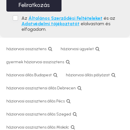
Feliratkozás
Az
Általános Szerződési Feltételeket
és az
Adatvédelmi tájékoztatót
elolvastam és
elfogadom.
háziorvosi asszisztens
háziorvosi ügyelet
gyermek háziorvosi asszisztens
háziorvosi állás Budapest
háziorvosi állás pályázat
háziorvosi asszisztensi állás Debrecen
háziorvosi asszisztens állás Pécs
háziorvosi asszisztens állás Szeged
háziorvosi asszisztens állás Miskolc