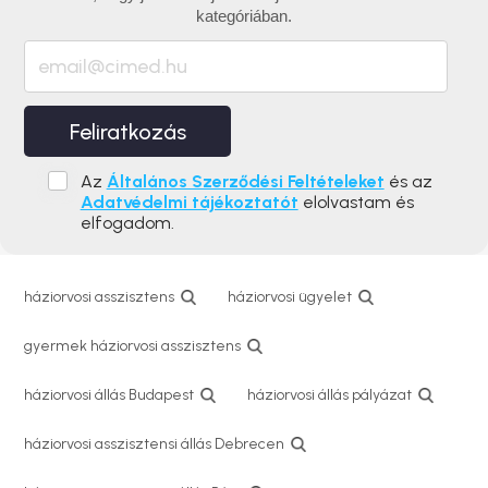
kategóriában.
Feliratkozás
Az
Általános Szerződési Feltételeket
és az
Adatvédelmi tájékoztatót
elolvastam és
elfogadom.
háziorvosi asszisztens
háziorvosi ügyelet
gyermek háziorvosi asszisztens
háziorvosi állás Budapest
háziorvosi állás pályázat
háziorvosi asszisztensi állás Debrecen