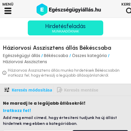
Hirdetésfeladás
MUNKAADÓKNAK
Háziorvosi Asszisztens állás Békéscsaba
Egészségügyi állás
Békéscsaba
Összes kategória
/
/
/
Háziorvosi Asszisztens
Háziorvosi Asszisztens állás munka hirdetések Békéscsabán
iratkozz fel, hogy értesülj a legújabb állásajánlatokról.
Keresés módosítása
Keresés mentése
Ne maradj le
a legújabb állásokról!
Iratkozz fel!
Add meg email címed, hogy értesíteni tudjunk ha új állást
hirdetnek meg ebben a kategóriában.