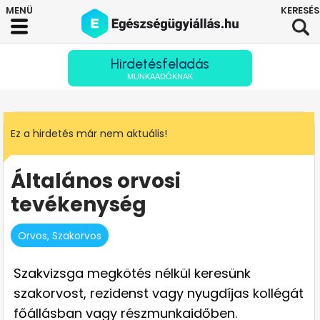
Hirdetésfeladás
MUNKAADÓKNAK
Ez a hirdetés már nem aktuális!
Általános orvosi
tevékenység
Orvos, Szakorvos
Szakvizsga megkötés nélkül keresünk
szakorvost, rezidenst vagy nyugdíjas kollégát
főállásban vagy részmunkaidőben.