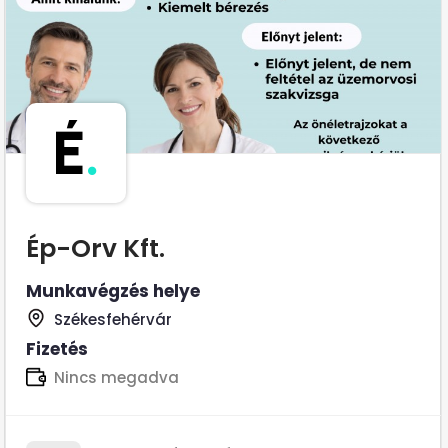
É
.
Ép-Orv Kft.
Munkavégzés helye
Székesfehérvár
Fizetés
Nincs megadva