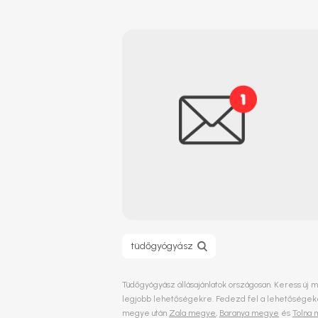
tüdőgyógyász
Tüdőgyógyász állásajánlatok országosan. Keress új m
legjobb lehetőségekre. Fedezd fel a lehetőségeket
megye után
Zala megye
,
Baranya megye
és
Tolna