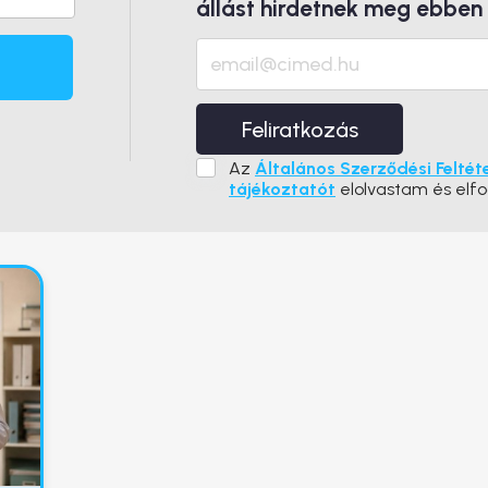
állást hirdetnek meg ebben
Feliratkozás
Az
Általános Szerződési Feltét
tájékoztatót
elolvastam és elf