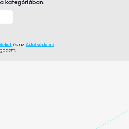
 a kategóriában.
eleket
és az
Adatvédelmi
ogadom.