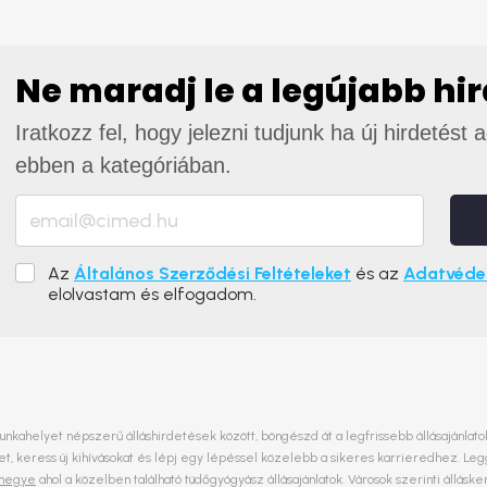
Ne maradj le a legújabb hi
Iratkozz fel, hogy jelezni tudjunk ha új hirdetést 
ebben a kategóriában.
Az
Általános Szerződési Feltételeket
és az
Adatvédel
elolvastam és elfogadom.
unkahelyet népszerű álláshirdetések között, böngészd át a legfrissebb állásajánlatok
, keress új kihívásokat és lépj egy lépéssel közelebb a sikeres karrieredhez. Le
 megye
ahol a közelben található tüdőgyógyász állásajánlatok. Városok szerinti állá