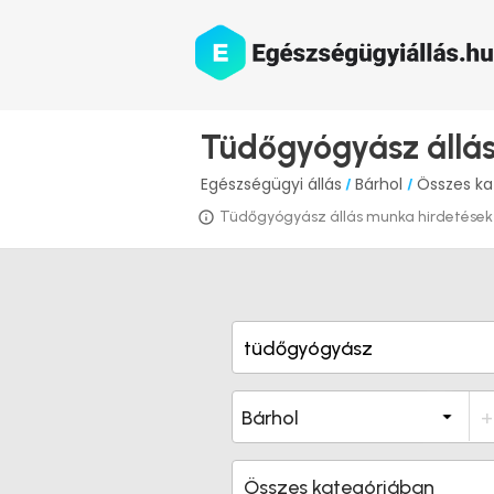
Tüdőgyógyász állá
Egészségügyi állás
Bárhol
Összes ka
/
/
Tüdőgyógyász állás munka hirdetések ir
Összes kategóriában