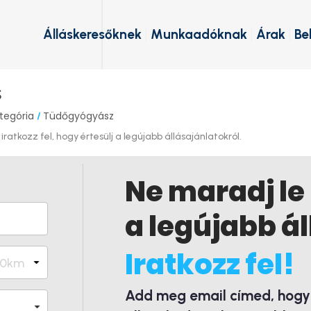
Álláskeresőknek
Munkaadóknak
Árak
Be
s
tegória
Tüdőgyógyász
/
atkozz fel, hogy értesülj a legújabb állásajánlatokról.
Ne maradj le
a legújabb ál
Iratkozz fel!
Add meg email címed, hogy é