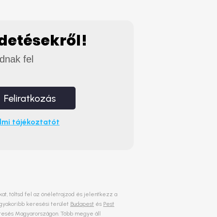
rdetésekről!
adnak fel
Feliratkozás
mi tájékoztatót
at, töltsd fel az önéletrajzod és jelentkezz a
ggyakoribb keresési terület
Budapest
és
Pest
skeresés Magyarországon. Több megye áll