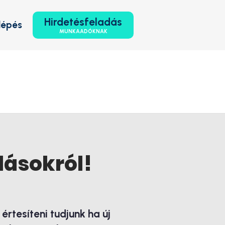
Hirdetésfeladás
lépés
MUNKAADÓKNAK
lásokról!
rtesíteni tudjunk ha új