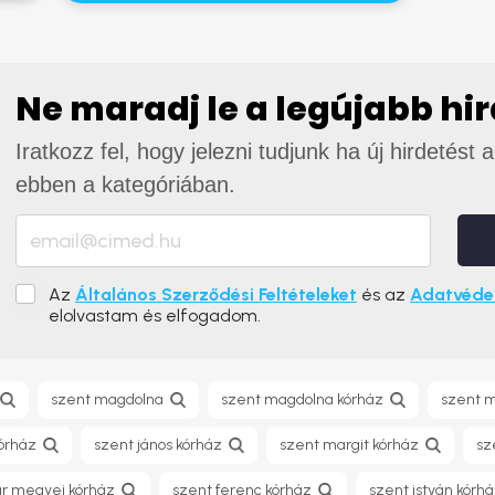
Ne maradj le a legújabb hi
Iratkozz fel, hogy jelezni tudjunk ha új hirdetést 
ebben a kategóriában.
Az
Általános Szerződési Feltételeket
és az
Adatvédel
elolvastam és elfogadom.
szent magdolna
szent magdolna kórház
szent 
kórház
szent jános kórház
szent margit kórház
sz
ár megyei kórház
szent ferenc kórház
szent istván kórh