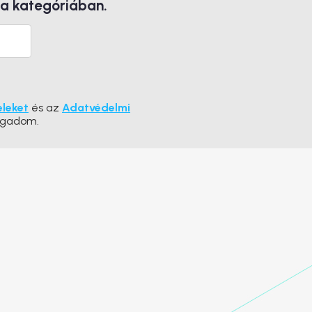
 a kategóriában.
eleket
és az
Adatvédelmi
ogadom.