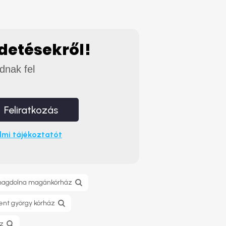
rdetésekről!
adnak fel
Feliratkozás
mi tájékoztatót
magdolna magánkórház
ent györgy kórház
áz