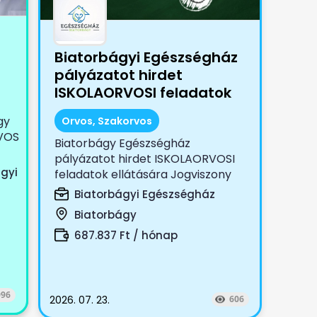
Biatorbágyi Egészségház
pályázatot hirdet
ISKOLAORVOSI feladatok
ellátására
gy
Orvos, Szakorvos
VOS
Biatorbágy Egészségház
pályázatot hirdet ISKOLAORVOSI
gyi
feladatok ellátására Jogviszony
tartama:...
Biatorbágyi Egészségház
Biatorbágy
687.837 Ft / hónap
096
2026. 07. 23.
606