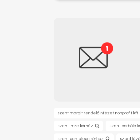
szent margit rendelőintézet nonprofit kft
szent imre kórház
szent borbála 
szent pantaleon kórház
szent láz