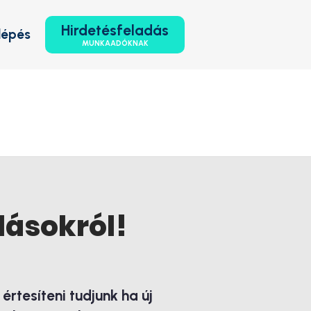
Hirdetésfeladás
lépés
MUNKAADÓKNAK
lásokról!
rtesíteni tudjunk ha új