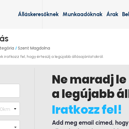
Álláskeresőknek
Munkaadóknak
Árak
Be
ás
tegória
Szent Magdolna
/
iratkozz fel, hogy értesülj a legújabb állásajánlatokról.
Ne maradj le
a legújabb ál
Iratkozz fel!
Add meg email címed, hogy é