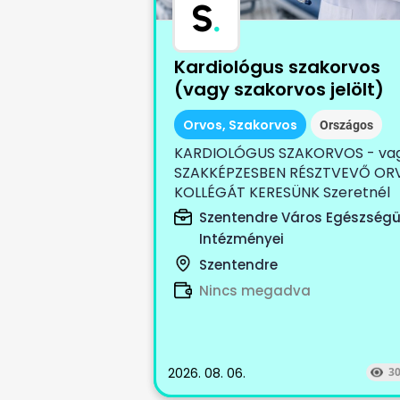
S
.
Kardiológus szakorvos
(vagy szakorvos jelölt)
Orvos, Szakorvos
Országos
KARDIOLÓGUS SZAKORVOS - va
SZAKKÉPZESBEN RÉSZTVEVŐ OR
KOLLÉGÁT KERESÜNK Szeretnél
egy...
Szentendre Város Egészségü
Intézményei
Szentendre
Nincs megadva
2026. 08. 06.
3