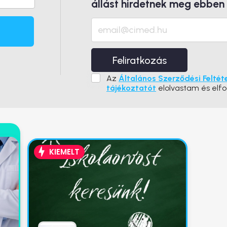
állást hirdetnek meg ebben
Feliratkozás
Az
Általános Szerződési Feltét
tájékoztatót
elolvastam és elf
KIEMELT