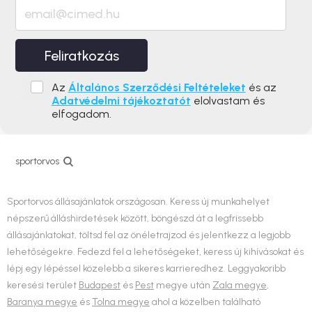
Feliratkozás
Az
Általános Szerződési Feltételeket
és az
Adatvédelmi tájékoztatót
elolvastam és
elfogadom.
sportorvos
Sportorvos állásajánlatok országosan. Keress új munkahelyet
népszerű álláshirdetések között, böngészd át a legfrissebb
állásajánlatokat, töltsd fel az önéletrajzod és jelentkezz a legjobb
lehetőségekre. Fedezd fel a lehetőségeket, keress új kihívásokat és
lépj egy lépéssel közelebb a sikeres karrieredhez. Leggyakoribb
keresési terület
Budapest
és
Pest
megye után
Zala megye
,
Baranya megye
és
Tolna megye
ahol a közelben található