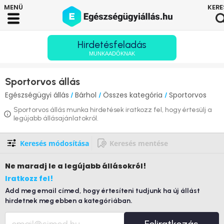
Hirdetésfeladás
MUNKAADÓKNAK
Sportorvos állás
Egészségügyi állás
Bárhol
Összes kategória
Sportorvos
/
/
/
Sportorvos állás munka hirdetések iratkozz fel, hogy értesülj a
legújabb állásajánlatokról.
Keresés módosítása
Keresés mentése
Ne maradj le
a legújabb állásokról!
Iratkozz fel!
Add meg email címed, hogy értesíteni tudjunk ha új állást
hirdetnek meg ebben a kategóriában.