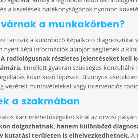
e és a kezelések hatékonyságának nyomon követ
k várnak a munkakörben?
zé tartozik a különböző képalkotó diagnosztikai 
n nyert képi információk alapján segítenek a klini
.
A radiológusnak részletes jelentéseket kell 
zámára.
Emellett gyakran szükséges konzultálni
gellátás következő lépéseit. Bizonyos esetekbe
g-vezérelt mintavételeket vagy intervenciós radi
gek a szakmában
zatos karrierlehetőségeket kínál az orvosi pályán
okon dolgozhatnak, hanem különböző diagnos
kutatási területen is elhelyezkedhetnek.
A t