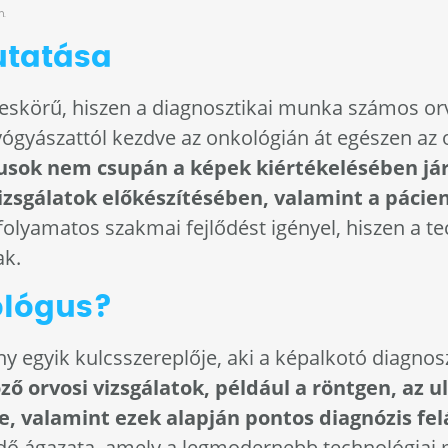
n.
utatása
leskörű, hiszen a diagnosztikai munka számos orvo
yógyászattól kezdve az onkológián át egészen az
gusok nem csupán a képek kiértékelésében já
zsgálatok előkészítésében, valamint a pácien
folyamatos szakmai fejlődést igényel, hiszen a te
ak.
ológus?
 egyik kulcsszereplője, aki a képalkotó diagnosz
ő orvosi vizsgálatok, például a röntgen, az u
 valamint ezek alapján pontos diagnózis felá
dő ágazata, amely a legmodernebb technológiai