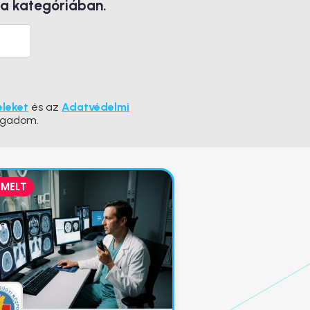
 a kategóriában.
eleket
és az
Adatvédelmi
ogadom.
EMELT