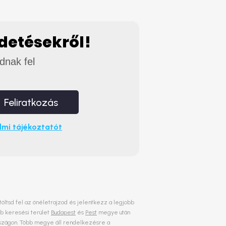
rdetésekről!
adnak fel
Feliratkozás
mi tájékoztatót
 töltsd fel az önéletrajzod és jelentkezz a legjobb
bb keresési terület
Budapest
és
Pest
megye után
rországon. Több megye áll rendelkezésre a