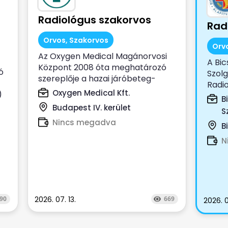
Radiológus szakorvos
Rad
Orvos, Szakorvos
Orv
Az Oxygen Medical Magánorvosi
A Bic
Központ 2008 óta meghatározó
ó
Szolg
szereplője a hazai járóbeteg-
Radio
szakellátásnak. Az...
Oxygen Medical Kft.
)
B
Budapest IV. kerület
S
Nincs megadva
B
N
90
2026. 07. 13.
669
2026. 0