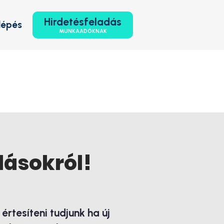
Hirdetésfeladás
lépés
MUNKAADÓKNAK
lásokról!
rtesíteni tudjunk ha új