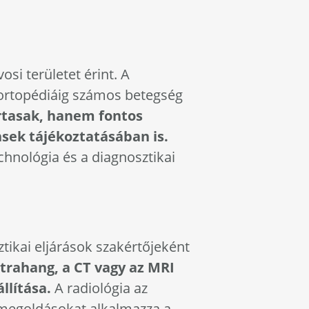
si területet érint. A
 ortopédiáig számos betegség
rtasak, hanem fontos
sek tájékoztatásában is.
chnológia és a diagnosztikai
tikai eljárások szakértőjeként
ltrahang, a CT vagy az MRI
llítása.
A radiológia az
 megoldásokat alkalmazza a