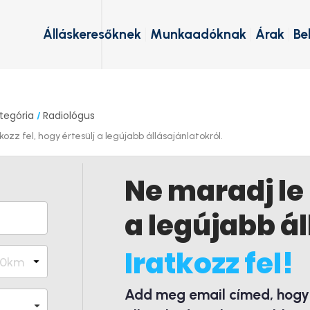
Álláskeresőknek
Munkaadóknak
Árak
Be
tegória
Radiológus
/
ozz fel, hogy értesülj a legújabb állásajánlatokról.
Ne maradj le
a legújabb ál
Iratkozz fel!
Add meg email címed, hogy é