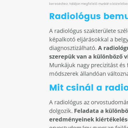
kereséshez, találjon megfelelő munkát a közelébe
Radiológus bem
A radiológus szakterülete szé
képalkotó eljárásokkal a belg
diagnosztizálható.
A radioló
szerepük van a különböző vi
Munkájuk nagy precizitást és 
módszerek állandóan változn
Mit csinál a radi
A radiológus az orvostudomány
dolgozik.
Feladata a különböz
eredményeinek kiértékelése,
orvostudomány gyorsan fejlő