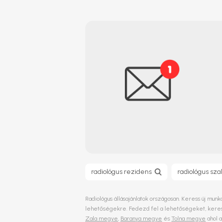
radiológus rezidens
radiológus sza
Radiológus állásajánlatok országosan. Keress új munk
lehetőségekre. Fedezd fel a lehetőségeket, keress
Zala megye
,
Baranya megye
és
Tolna megye
ahol a