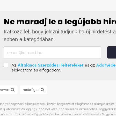
Ne maradj le a legújabb hi
Iratkozz fel, hogy jelezni tudjunk ha új hirdetést 
ebben a kategóriában.
Az
Általános Szerződési Feltételeket
és az
Adatvédel
elolvastam és elfogadom.
korvos
radiológus
ahelyet népszerű álláshirdetések között, böngészd át a legfrissebb állásajánlatokat,
 új kihívásokat és lépj egy lépéssel közelebb a sikeres karrieredhez. Leggyakori
 közelben található radiológus állásajánlatok. Városok szerinti álláskeresés Magya