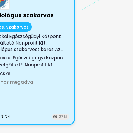
iológus szakorvos
os, Szakorvos
skei Egészségügyi Központ
áltató Nonprofit Kft.
lógus szakorvost keres Az...
icskei Egészségügyi Központ
zolgáltató Nonprofit Kft.
icske
incs megadva
3. 24.
2715