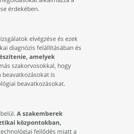
ése érdekében.
vizsgálatok elvégzése és ezek
kai diagnózis felállításában és
készítenie, amelyek
 más szakorvosokkal, hogy
n beavatkozásokat is
ológiai beavatkozásokat.
 belül.
A szakemberek
ztikai központokban,
echnológiai fejlődés miatt a