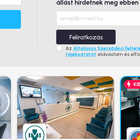
állást hirdetnek meg ebben
Feliratkozás
Az
Általános Szerződési Feltét
tájékoztatót
elolvastam és elf
KI