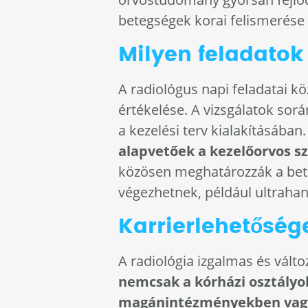
betegségek korai felismerés
Milyen feladato
A radiológus napi feladatai kö
értékelése. A vizsgálatok sorá
a kezelési terv kialakításában
alapvetőek a kezelőorvos s
közösen meghatározzák a bete
végezhetnek, például ultrahan
Karrierlehetősé
A radiológia izgalmas és válto
nemcsak a kórházi osztály
magánintézményekben vagy 