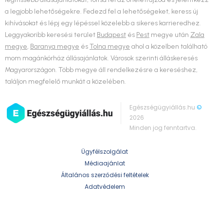
a legjobb lehetőségekre. Fedezd fel a lehetőségeket, keress új
kihívásokat és lépj egy lépéssel közelebb a sikeres karrieredhez.
Leggyakoribb keresési terület
Budapest
és
Pest
megye után
Zala
megye
,
Baranya megye
és
Tolna megye
ahol a közelben található
mom magánkórház állásajánlatok. Városok szerinti álláskeresés
Magyarországon. Több megye áll rendelkezésre a kereséshez,
találjon megfelelő munkát a közelében.
Egészségügyiállás.hu
©
2026
Minden jog fenntartva.
Ügyfélszolgálat
Médiaajánlat
Általános szerződési feltételek
Adatvédelem