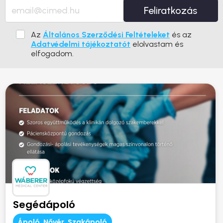
Feliratkozás
Az
Általános Szerződési Feltételeket
és az
Adatvédelmi tájékoztatót
elolvastam és
elfogadom.
Segédápoló
Ápoló, Nővér, Szakápoló