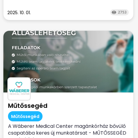
2025. 10. 01.
2753
Műtőssegéd
Műtőssegéd
A Wáberer Medical Center magánkórház bővülő
csapatába keres új munkatársat - MŰTŐSSEGÉD