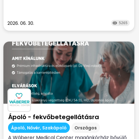
2026. 06. 30.
5265
Ápoló - fekvőbetegellátásra
Ápoló, Nővér, Szakápoló
Országos
A Wáberer Medical Center magánkórház bővülő