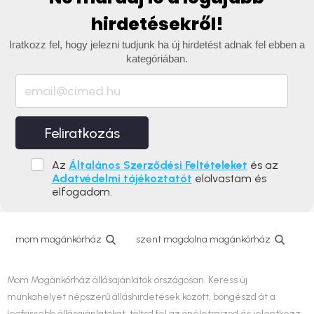
hirdetésekről!
Iratkozz fel, hogy jelezni tudjunk ha új hirdetést adnak fel ebben a
kategóriában.
Feliratkozás
Az
Általános Szerződési Feltételeket
és az
Adatvédelmi tájékoztatót
elolvastam és
elfogadom.
mom magánkórház
szent magdolna magánkórház
Mom Magánkórház állásajánlatok országosan. Keress új
munkahelyet népszerű álláshirdetések között, böngészd át a
legfrissebb állásajánlatokat, töltsd fel az önéletrajzod és jelentkezz