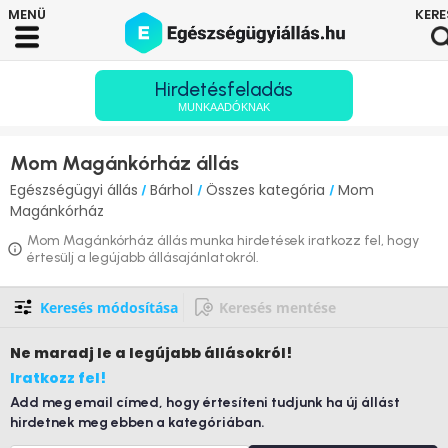
Hirdetésfeladás
MUNKAADÓKNAK
Mom Magánkórház állás
Egészségügyi állás
Bárhol
Összes kategória
Mom
/
/
/
Magánkórház
Mom Magánkórház állás munka hirdetések iratkozz fel, hogy
értesülj a legújabb állásajánlatokról.
Keresés módosítása
Keresés mentése
Ne maradj le
a legújabb állásokról!
Iratkozz fel!
Add meg email címed, hogy értesíteni tudjunk ha új állást
hirdetnek meg ebben a kategóriában.