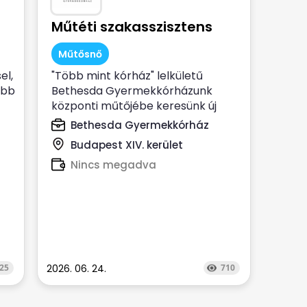
Műtéti szakasszisztens
Műtősnő
el,
"Több mint kórház" lelkületű
ább
Bethesda Gyermekkórházunk
központi műtőjébe keresünk új
munkatársat ...
Bethesda Gyermekkórház
Budapest XIV. kerület
Nincs megadva
25
2026. 06. 24.
710