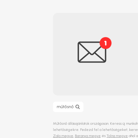
műtősnő
Műtősnő állásajánlatok országosan. Keress új munkah
lehetőségekre. Fedezd fel a lehetőségeket, keress
Zala megye
,
Baranya megye
és
Tolna megye
ahol a