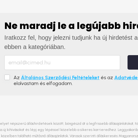
Ne maradj le a legújabb hi
Iratkozz fel, hogy jelezni tudjunk ha új hirdetést 
ebben a kategóriában.
Az
Általános Szerződési Feltételeket
és az
Adatvédel
elolvastam és elfogadom.
elyet népszerű álláshirdetések között, böngészd át a legfrissebb állásajánlatokat, t
 új kihívásokat és lépj egy lépéssel közelebb a sikeres karrieredhez. Leggyakori
 közelben található műtősnő állásajánlatok. Városok szerinti álláskeresés Magyaro