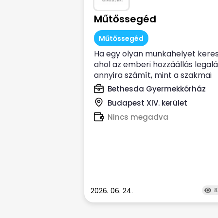
Műtőssegéd
Műtőssegéd
Ha egy olyan munkahelyet keres
ahol az emberi hozzáállás legal
annyira számít, mint a szakmai
tudás, és...
Bethesda Gyermekkórház
Budapest XIV. kerület
Nincs megadva
2026. 06. 24.
8