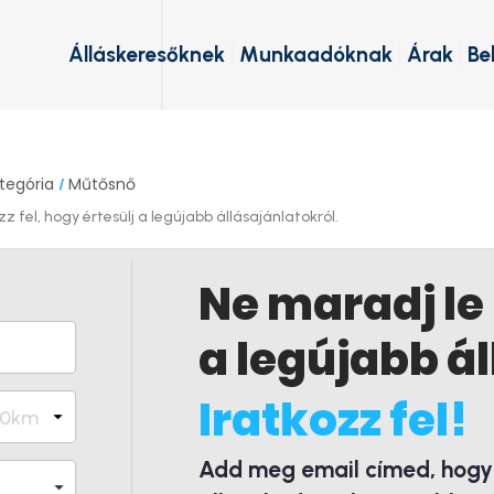
Álláskeresőknek
Munkaadóknak
Árak
Be
tegória
Műtősnő
/
 fel, hogy értesülj a legújabb állásajánlatokról.
Ne maradj le
a legújabb ál
Iratkozz fel!
Add meg email címed, hogy é