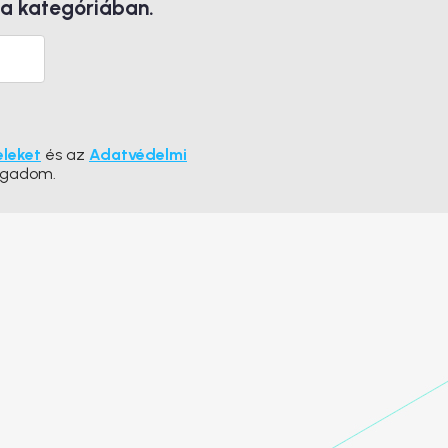
 a kategóriában.
eleket
és az
Adatvédelmi
ogadom.