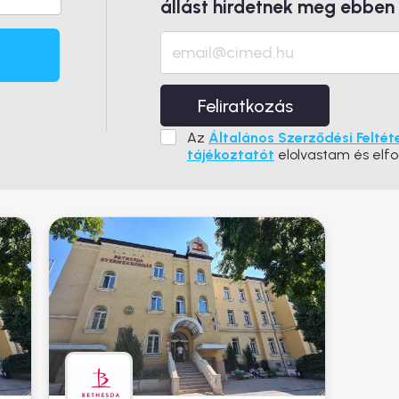
állást hirdetnek meg ebben
Feliratkozás
Az
Általános Szerződési Feltét
tájékoztatót
elolvastam és elf