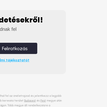
rdetésekről!
adnak fel
Feliratkozás
mi tájékoztatót
öltsd fel az önéletrajzod és jelentkezz a legjobb
bb keresési terület
Budapest
és
Pest
megye után
rszágon. Több megye áll rendelkezésre a