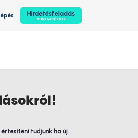
Hirdetésfeladás
lépés
MUNKAADÓKNAK
lásokról!
rtesíteni tudjunk ha új