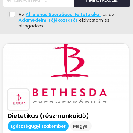
Feliratkozás
Az
Általános Szerződési Feltételeket
és az
Adatvédelmi tájékoztatót
elolvastam és
elfogadom.
Dietetikus (részmunkaidő)
Egészségügyi szakember
Megyei