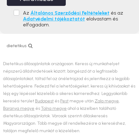
Az
Általános Szerződési Feltételeket
és az
Adatvédelmi tájékoztatót
elolvastam és
elfogadom.
dietetikus
Dietetikus állásajánlatok országosan. Keress új munkahelyet
népszerű álláshirdetések között, böngészd át a legfrissebb
állásajánlatokat, töltsd fel az önéletrajzod és jelentkezz a legjobb
lehetőségekre. Fedezd fel a lehetőségeket, keress új kihívásokat és
lépj egy lépéssel közelebb a sikeres karrieredhez. Leggyakoribb
keresési terület
Budapest
és
Pest
megye után
Zala megye
,
Baranya megye
és
Tolna megye
ahol a közelben található
dietetikus állásajánlatok. Városok szerinti álláskeresés
Magyarországon. Több megye áll rendelkezésre a kereséshez,
találjon megfelelő munkát a közelében.