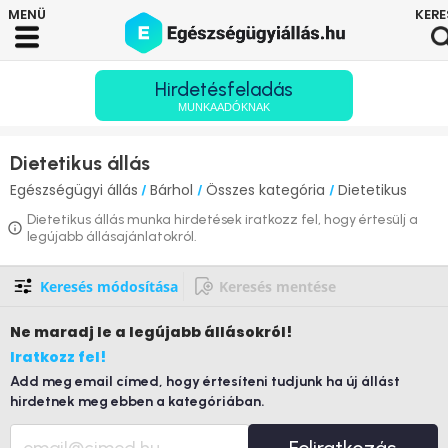
Hirdetésfeladás
MUNKAADÓKNAK
Dietetikus állás
Egészségügyi állás
Bárhol
Összes kategória
Dietetikus
/
/
/
Dietetikus állás munka hirdetések iratkozz fel, hogy értesülj a
legújabb állásajánlatokról.
Keresés módosítása
Keresés mentése
Ne maradj le
a legújabb állásokról!
Iratkozz fel!
Add meg email címed, hogy értesíteni tudjunk ha új állást
hirdetnek meg ebben a kategóriában.