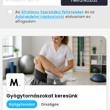
Feliratkozás
Az
Általános Szerződési Feltételeket
és az
Adatvédelmi tájékoztatót
elolvastam és
elfogadom.
M
.
Gyógytornászokat keresünk
Gyógytornász
Országos