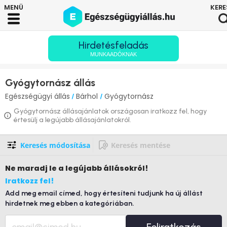
Hirdetésfeladás
MUNKAADÓKNAK
Gyógytornász állás
Egészségügyi állás
Bárhol
Gyógytornász
/
/
Gyógytornász állásajánlatok országosan iratkozz fel, hogy
értesülj a legújabb állásajánlatokról.
Keresés módosítása
Keresés mentése
Ne maradj le
a legújabb állásokról!
Iratkozz fel!
Add meg email címed, hogy értesíteni tudjunk ha új állást
hirdetnek meg ebben a kategóriában.