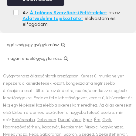
Az
Általános Szerződési Feltételeket
és az
Adatvédelmi tájékoztatót
elolvastam és
elfogadom.
egészségügy gyógytornász
magánrendelő gyógytornász
Gyógytornász
állásajánlatok országosan. Keress új munkahelyet
népszerű álláshirdetések között, böngészd át a legfrissebb
állásajánlatokat, töltsd fel az önéletrajzod és jelentkezz a legjobb
lehetőségekre. Fedezd fel a lehetőségeket, keress új kihívásokat és
lépj egy lépéssel közelebb a sikeres karrieredhez. Az állás keresést
első körben érdemes leszűkíteni a nagyobb településekre, mint
akár
Békéscsaba
,
Debrecen
,
Dunaújváros
,
Eger
,
Érd
,
Győr
,
Hódmezővásárhely
,
Kaposvár
,
Kecskemét
,
Miskolc
,
Nagykanizsa
,
Nyíregyháza
,
Pécs
,
Salgótarján
,
Sopron
,
Szeged
,
Székesfehérvár
,