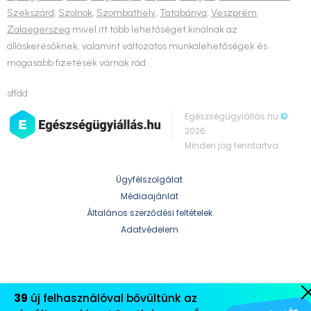
Szekszárd
,
Szolnok
,
Szombathely
,
Tatabánya
,
Veszprém
,
Zalaegerszeg
mivel itt több lehetőséget kínálnak az
álláskeresőknek, valamint változatos munkalehetőségek és
magasabb fizetések várnak rád.
sffdd
Egészségügyiállás.hu
©
2026
Minden jog fenntartva.
Ügyfélszolgálat
Médiaajánlat
Általános szerződési feltételek
Adatvédelem
39
új felhasználóval bővültünk az